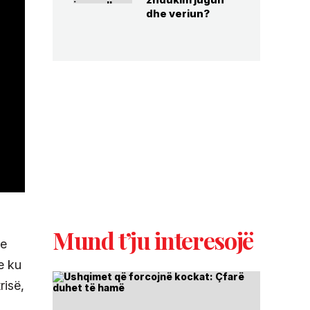
dhe veriun?
Mund t’ju interesojë
he
e ku
risë,