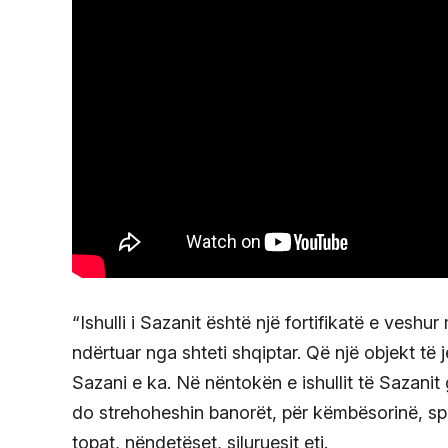
“Ishulli i Sazanit është një fortifikatë e vesh
ndërtuar nga shteti shqiptar. Që një objekt të
Sazani e ka. Në nëntokën e ishullit të Sazanit
do strehoheshin banorët, për këmbësorinë, spi
topat, nëndetëset, siluruesit etj.