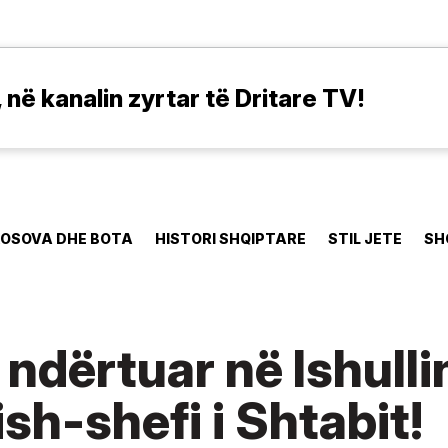
në kanalin zyrtar të Dritare TV!
OSOVA DHE BOTA
HISTORI SHQIPTARE
STIL JETE
SH
ndërtuar në Ishulli
ish-shefi i Shtabit!