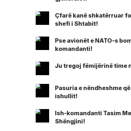
Çfarë kanë shkatërruar for
shefi i Shtabit!
Pse avionët e NATO-s bomb
komandanti!
Ju tregoj fëmijërinë time n
Pasuria e nëndheshme që fs
ishullit!
Ish-komandanti Tasim Meçe
Shëngjini!