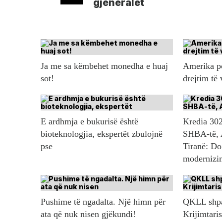
gjeneralët
Ja me sa këmbehet monedha e huaj
Amerika po
sot!
drejtim të
E ardhmja e bukurisë është
Kredia 302
bioteknologjia, ekspertët zbulojnë
SHBA-të, 
pse
Tiranë: Do
modernizim
Pushime të ngadalta. Një himn për
QKLL shpal
ata që nuk nisen gjëkundi!
Krijimtaris