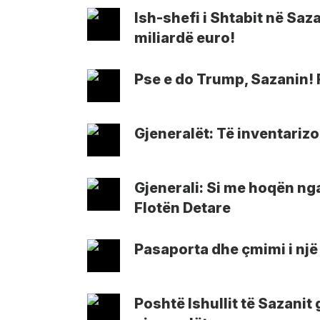
Ish-shefi i Shtabit në Saz
miliardë euro!
Pse e do Trump, Sazanin! 
Gjeneralët: Të inventariz
Gjenerali: Si me hoqën ng
Flotën Detare
Pasaporta dhe çmimi i një
Poshtë Ishullit të Sazanit