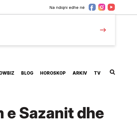
Na ndiqni edhe në
OWBIZ
BLOG
HOROSKOP
ARKIV
TV
n e Sazanit dhe