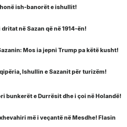
honë ish-banorët e ishullit!
i dritat në Sazan që në 1914-ën!
Sazanin: Mos ia jepni Trump pa këtë kusht!
ipëria, Ishullin e Sazanit për turizëm!
ori bunkerët e Durrësit dhe i çoi në Holandë!
ë xhevahiri më i veçantë në Mesdhe! Flasin