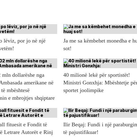
 lëviz, por jo në një
Ja me sa këmbehet monedha e h
 vetëm!
sot!
 mln dollarëshe nga
40 milionë lekë për sportistët!
Ambasada amerikane në
Ministri Gonxhja: Mbështetje pë
 të mbështesë
sportet joolimpike
in e mbrojtjes shqiptare
l fituesit e Fondit të
Ilir Beqaj: Fundi i një paraburgi
ë Letrare Autorët e Rinj
të pajustifikuar!