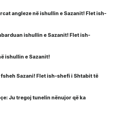
cat angleze në ishullin e Sazanit! Flet ish-
arduan ishullin e Sazanit! Flet ish-
ë ishullin e Sazanit!
heh Sazani! Flet ish-shefi i Shtabit të
: Ju tregoj tunelin nënujor që ka