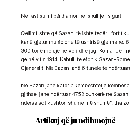
Në rast sulmi bërthamor në ishull je i sigurt.
Qëllimi ishte që Sazani të ishte tepër i fortifi
kanë gjetur municione të ushtrisë gjermane. 6
300 tonë me ujë në veri dhe jug. Komandën në 
që në vitin 1914. Kabulli telefonik Sazan-Romë 
Gjeneralit. Në Sazan janë 6 tunele të ndërtuara 
Në Sazan janë katër pikëmbështetje këmbësor
gjithsej janë ndërtuar 4752 bunkerë në Sazan. 
ndërsa sot kushton shumë më shumë”, tha zoti