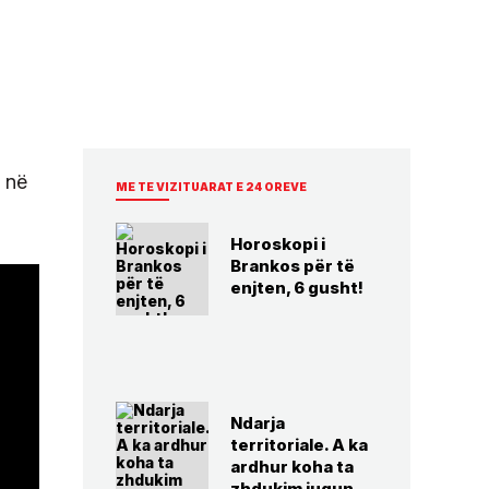
r në
ME TE VIZITUARAT E 24 OREVE
Horoskopi i
Brankos për të
enjten, 6 gusht!
Ndarja
territoriale. A ka
ardhur koha ta
zhdukim jugun