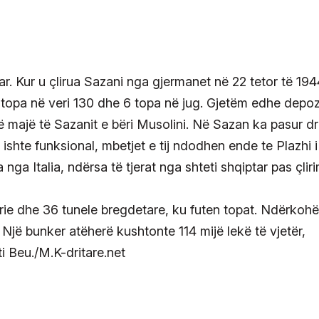
kuar. Kur u çlirua Sazani nga gjermanet në 22 tetor të 19
 topa në veri 130 dhe 6 topa në jug. Gjetëm edhe depoz
majë të Sazanit e bëri Musolini. Në Sazan ka pasur dr
ishte funksional, mbetjet e tij ndodhen ende te Plazhi i
nga Italia, ndërsa të tjerat nga shteti shqiptar pas çliri
ie dhe 36 tunele bregdetare, ku futen topat. Ndërkohë
Një bunker atëherë kushtonte 114 mijë lekë të vjetër,
 Beu./M.K-dritare.net