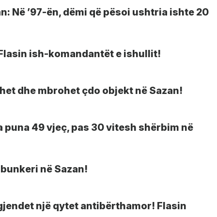
an: Në ’97-ën, dëmi që pësoi ushtria ishte 20
Flasin ish-komandantët e ishullit!
ohet dhe mbrohet çdo objekt në Sazan!
a puna 49 vjeç, pas 30 vitesh shërbim në
 bunkeri në Sazan!
 gjendet një qytet antibërthamor! Flasin