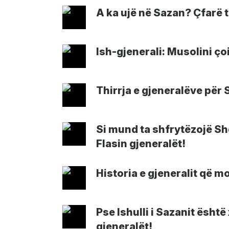
A ka ujë në Sazan? Çfarë t
Ish-gjenerali: Musolini ço
Thirrja e gjeneralëve për 
Si mund ta shfrytëzojë Shq
Flasin gjeneralët!
Historia e gjeneralit që m
Pse Ishulli i Sazanit ësht
gjeneralët!