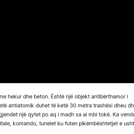
ur me hekur dhe beton. Është një objekt antibërthamor i
 jetë antiatomik duhet të ketë 30 metra trashësi dheu d
 gjendet një qytet po aq i madh sa ai mbi tokë. Ka vend
tale, komando, tunelet ku futen pikëmbështetjet e usht