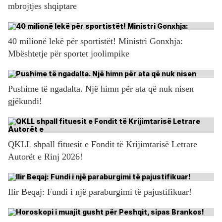
mbrojtjes shqiptare
40 milionë lekë për sportistët! Ministri Gonxhja:
Mbështetje për sportet joolimpike
Pushime të ngadalta. Një himn për ata që nuk nisen
gjëkundi!
QKLL shpall fituesit e Fondit të Krijimtarisë Letrare
Autorët e Rinj 2026!
Ilir Beqaj: Fundi i një paraburgimi të pajustifikuar!