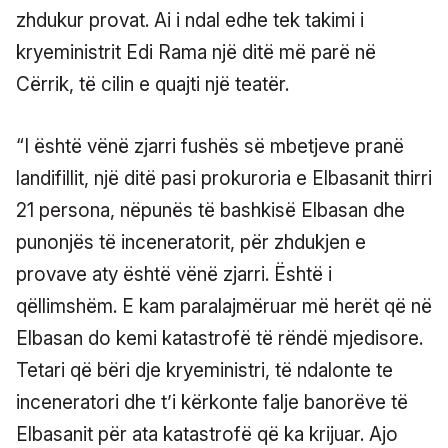
zhdukur provat. Ai i ndal edhe tek takimi i
kryeministrit Edi Rama një ditë më parë në
Cërrik, të cilin e quajti një teatër.
“I është vënë zjarri fushës së mbetjeve pranë
landifillit, një ditë pasi prokuroria e Elbasanit thirri
21 persona, nëpunës të bashkisë Elbasan dhe
punonjës të inceneratorit, për zhdukjen e
provave aty është vënë zjarri. Është i
qëllimshëm. E kam paralajmëruar më herët që në
Elbasan do kemi katastrofë të rëndë mjedisore.
Tetari që bëri dje kryeministri, të ndalonte te
inceneratori dhe t’i kërkonte falje banorëve të
Elbasanit për ata katastrofë që ka krijuar. Ajo