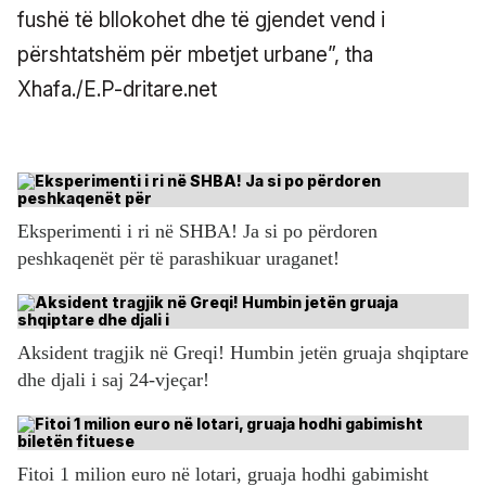
fushë të bllokohet dhe të gjendet vend i
përshtatshëm për mbetjet urbane”, tha
Xhafa./E.P-dritare.net
Eksperimenti i ri në SHBA! Ja si po përdoren
peshkaqenët për të parashikuar uraganet!
Aksident tragjik në Greqi! Humbin jetën gruaja shqiptare
dhe djali i saj 24-vjeçar!
Fitoi 1 milion euro në lotari, gruaja hodhi gabimisht