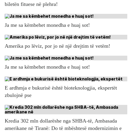
biletën fituese në plehra!
Ja me sa këmbehet monedha e huaj sot!
Amerika po lëviz, por jo në një drejtim të vetëm!
Ja me sa këmbehet monedha e huaj sot!
E ardhmja e bukurisë është bioteknologjia, ekspertët
zbulojnë pse
Kredia 302 mln dollarëshe nga SHBA-të, Ambasada
amerikane në Tiranë: Do të mbështesë modernizimin e