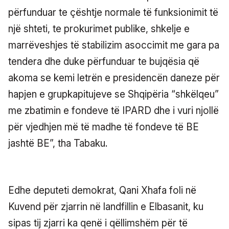
përfunduar te çështje normale të funksionimit të
një shteti, te prokurimet publike, shkelje e
marrëveshjes të stabilizim asoccimit me gara pa
tendera dhe duke përfunduar te bujqësia që
akoma se kemi letrën e presidencën daneze për
hapjen e grupkapitujeve se Shqipëria “shkëlqeu”
me zbatimin e fondeve të IPARD dhe i vuri njollë
për vjedhjen më të madhe të fondeve të BE
jashtë BE”, tha Tabaku.
Edhe deputeti demokrat, Qani Xhafa foli në
Kuvend për zjarrin në landfillin e Elbasanit, ku
sipas tij zjarri ka qenë i qëllimshëm për të