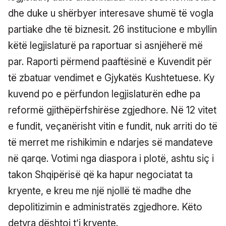
dhe duke u shërbyer interesave shumë të vogla
partiake dhe të biznesit. 26 institucione e mbyllin
këtë legjislaturë pa raportuar si asnjëherë më
par. Raporti përmend paaftësinë e Kuvendit për
të zbatuar vendimet e Gjykatës Kushtetuese. Ky
kuvend po e përfundon legjislaturën edhe pa
reformë gjithëpërfshirëse zgjedhore. Në 12 vitet
e fundit, veçanërisht vitin e fundit, nuk arriti do të
të merret me rishikimin e ndarjes së mandateve
në qarqe. Votimi nga diaspora i plotë, ashtu siç i
takon Shqipërisë që ka hapur negociatat ta
kryente, e kreu me një njollë të madhe dhe
depolitizimin e administratës zgjedhore. Këto
detyra dështoi t’i kryente.