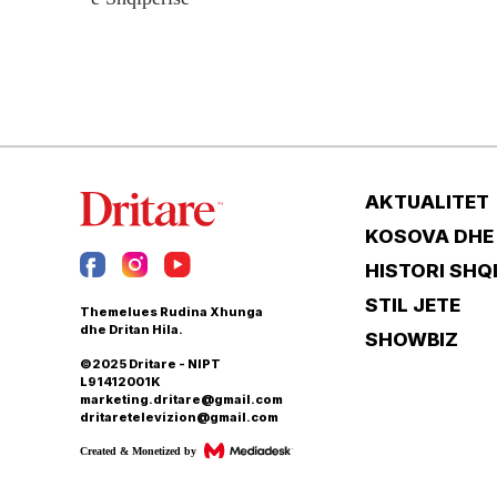
AKTUALITET
KOSOVA DHE
HISTORI SHQ
STIL JETE
Themelues Rudina Xhunga
dhe Dritan Hila.
SHOWBIZ
©2025 Dritare - NIPT
L91412001K
marketing.dritare@gmail.com
dritaretelevizion@gmail.com
Created & Monetized by