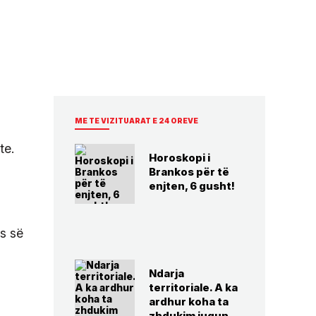
ME TE VIZITUARAT E 24 OREVE
te.
Horoskopi i
Brankos për të
enjten, 6 gusht!
ës së
Ndarja
territoriale. A ka
ardhur koha ta
zhdukim jugun