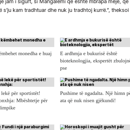
 jam i sigurt, si Mangalemi që është mbrapa meje, që
 s’ju kam tradhtuar dhe nuk ju tradhtoj kurrë.”, theksoi
këmbehet monedha e huaj
E ardhmja e bukurisë është
bioteknologjia, ekspertët zbulojn
pse
lekë për sportistët!
Pushime të ngadalta. Një himn p
onxhja: Mbështetje për
ata që nuk nisen gjëkundi!
olimpike