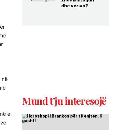
dhe veriun?
bër
 më
ar
 në
umë
Mund t’ju interesojë
umë e
eve