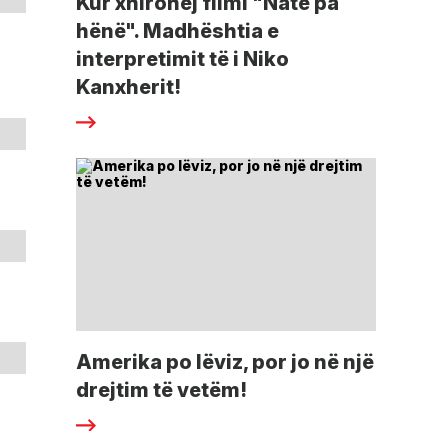
Kur xhirohej filmi "Natë pa
hënë". Madhështia e
interpretimit të i Niko
Kanxherit!
Amerika po lëviz, por jo në një
drejtim të vetëm!