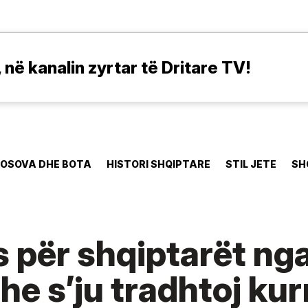
në kanalin zyrtar të Dritare TV!
OSOVA DHE BOTA
HISTORI SHQIPTARE
STIL JETE
SH
 për shqiptarët nga 
e s’ju tradhtoj kur