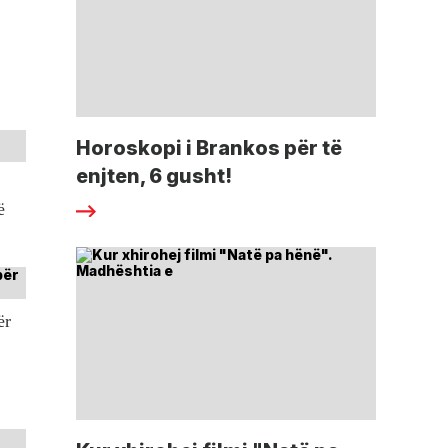
Horoskopi i Brankos për të
enjten, 6 gusht!
ë
ër