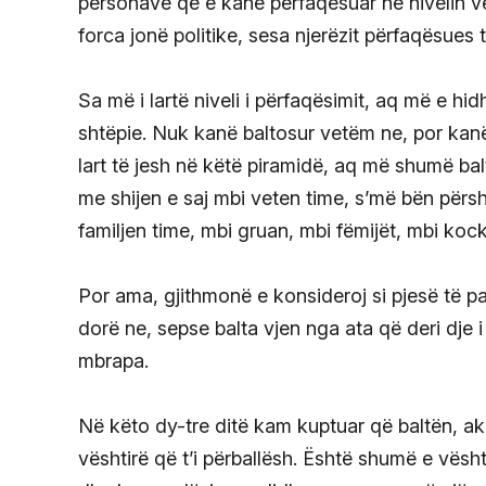
personave që e kanë përfaqësuar në nivelin v
forca jonë politike, sesa njerëzit përfaqësues t
Sa më i lartë niveli i përfaqësimit, aq më e hid
shtëpie. Nuk kanë baltosur vetëm ne, por kanë 
lart të jesh në këtë piramidë, aq më shumë ba
me shijen e saj mbi veten time, s’më bën përsh
familjen time, mbi gruan, mbi fëmijët, mbi kock
Por ama, gjithmonë e konsideroj si pjesë të
dorë ne, sepse balta vjen nga ata që deri dje i
mbrapa.
Në këto dy-tre ditë kam kuptuar që baltën, ak
vështirë që t’i përballësh. Është shumë e vështi