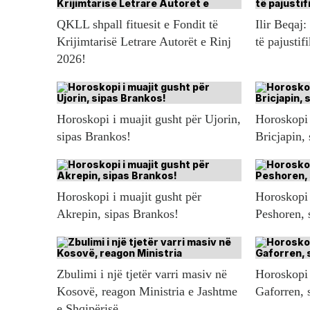
QKLL shpall fituesit e Fondit të
Ilir Beqaj:
Krijimtarisë Letrare Autorët e Rinj
të pajustif
2026!
Horoskopi i muajit gusht për Ujorin,
Horoskopi 
sipas Brankos!
Bricjapin,
Horoskopi i muajit gusht për
Horoskopi 
Akrepin, sipas Brankos!
Peshoren, 
Zbulimi i një tjetër varri masiv në
Horoskopi 
Kosovë, reagon Ministria e Jashtme
Gaforren, 
e Shqipërisë