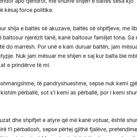
endor apo qendror, më shumë shijen e baltës sesa kjo
ë kësaj force politike.
hur shija e baltës së akuzave, baltës së shpifjeve, me li
baltosur njerëzit tanë, kanë baltosur familjet tona. Sa
ltë do marrësh. Por unë e kam duruar baltën, jam mësu
typje. Nuk jam mësuar me shijen e saj kur balta bie mbi
at e prindërve të mi.
 pashmangshme, të pandryshueshme, sepse nuk kemi gjë
 kishim përballë, sot s’i kemi as përballë, por i kemi sh
uzat dhe shpifjet e atyre që më kanë votuar, është sh
rë t’i përballosh, sepse përtej gjithë fjalëve, pretendim