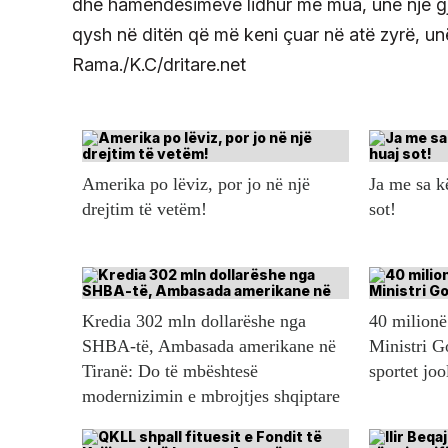
dhe hamendësimeve lidhur me mua, unë një gjë
qysh në ditën që më keni çuar në atë zyrë, unë
Rama./K.C/dritare.net
Amerika po lëviz, por jo në një
Ja me sa 
drejtim të vetëm!
sot!
Kredia 302 mln dollarëshe nga
40 milionë 
SHBA-të, Ambasada amerikane në
Ministri G
Tiranë: Do të mbështesë
sportet jo
modernizimin e mbrojtjes shqiptare