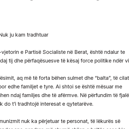
-vjetorin e Partisë Socialiste në Berat, është ndalur te
ndaj tij dhe përfaqësuesve të kësaj force politike ndër vi
qësimit, aq më të forta bëhen sulmet dhe “balta”, të cilat
, por edhe familjet e tyre. Ai shtoi se është mësuar me
rihen ndaj familjes dhe të afërmve. Në përfundim të fjal
k do t’i tradhtojë interesat e qytetarëve.
munizmit nuk ka përjetuar te personat, të lëkurës së