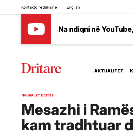
Kontakto redaksinë
English
Na ndiqni në YouTube, 
AKTUALITET
K
NGJARJET E DITËS
Mesazhi i Ramës
kam tradhtuar dh