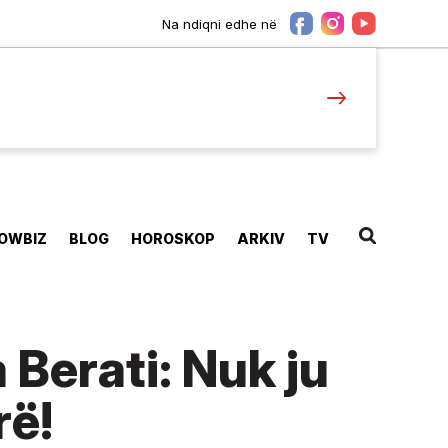
Na ndiqni edhe në
OWBIZ
BLOG
HOROSKOP
ARKIV
TV
Berati: Nuk ju
rë!