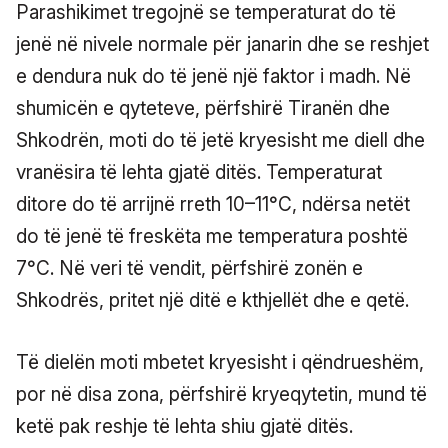
Parashikimet tregojnë se temperaturat do të
jenë në nivele normale për janarin dhe se reshjet
e dendura nuk do të jenë një faktor i madh. Në
shumicën e qyteteve, përfshirë Tiranën dhe
Shkodrën, moti do të jetë kryesisht me diell dhe
vranësira të lehta gjatë ditës. Temperaturat
ditore do të arrijnë rreth 10–11°C, ndërsa netët
do të jenë të freskëta me temperatura poshtë
7°C. Në veri të vendit, përfshirë zonën e
Shkodrës, pritet një ditë e kthjellët dhe e qetë.
Të dielën moti mbetet kryesisht i qëndrueshëm,
por në disa zona, përfshirë kryeqytetin, mund të
ketë pak reshje të lehta shiu gjatë ditës.