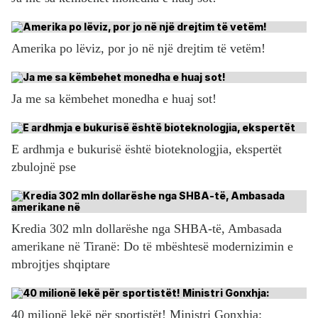
Amerika po lëviz, por jo në një drejtim të vetëm!
Ja me sa këmbehet monedha e huaj sot!
E ardhmja e bukurisë është bioteknologjia, ekspertët
zbulojnë pse
Kredia 302 mln dollarëshe nga SHBA-të, Ambasada
amerikane në Tiranë: Do të mbështesë modernizimin e
mbrojtjes shqiptare
40 milionë lekë për sportistët! Ministri Gonxhja: