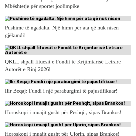
Mbështetje për sportet joolimpike
Pushime të ngadalta. Një himn për ata që nuk nisen
gjëkundi!
QKLL shpall fituesit e Fondit të Krijimtarisë Letrare
Autorët e Rinj 2026!
Ilir Beqaj: Fundi i një paraburgimi të pajustifikuar!
Horoskopi i muajit gusht për Peshqit, sipas Brankos!
Horoskopi i muajit gusht për Ujorin, sipas Brankos!