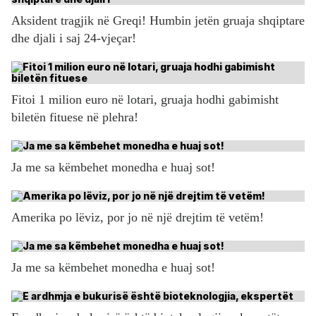
Aksident tragjik në Greqi! Humbin jetën gruaja shqiptare
dhe djali i saj 24-vjeçar!
Fitoi 1 milion euro në lotari, gruaja hodhi gabimisht
biletën fituese në plehra!
Ja me sa këmbehet monedha e huaj sot!
Amerika po lëviz, por jo në një drejtim të vetëm!
Ja me sa këmbehet monedha e huaj sot!