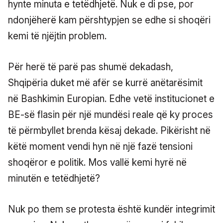
hynte minuta e tetëdhjetë. Nuk e di pse, por
ndonjëherë kam përshtypjen se edhe si shoqëri
kemi të njëjtin problem.
Për herë të parë pas shumë dekadash,
Shqipëria duket më afër se kurrë anëtarësimit
në Bashkimin Europian. Edhe vetë institucionet e
BE-së flasin për një mundësi reale që ky proces
të përmbyllet brenda kësaj dekade. Pikërisht në
këtë moment vendi hyn në një fazë tensioni
shoqëror e politik. Mos vallë kemi hyrë në
minutën e tetëdhjetë?
Nuk po them se protesta është kundër integrimit