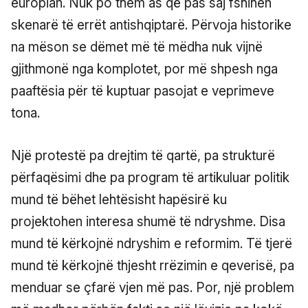
europian. Nuk po them as që pas saj fshihen
skenarë të errët antishqiptarë. Përvoja historike
na mëson se dëmet më të mëdha nuk vijnë
gjithmonë nga komplotet, por më shpesh nga
paaftësia për të kuptuar pasojat e veprimeve
tona.
Një protestë pa drejtim të qartë, pa strukturë
përfaqësimi dhe pa program të artikuluar politik
mund të bëhet lehtësisht hapësirë ku
projektohen interesa shumë të ndryshme. Disa
mund të kërkojnë ndryshim e reformim. Të tjerë
mund të kërkojnë thjesht rrëzimin e qeverisë, pa
menduar se çfarë vjen më pas. Por, një problem