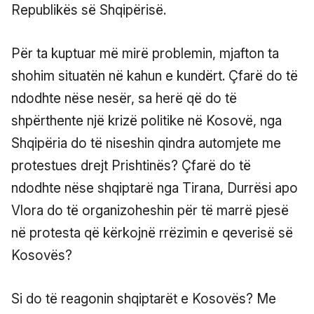
Republikës së Shqipërisë.
Për ta kuptuar më mirë problemin, mjafton ta
shohim situatën në kahun e kundërt. Çfarë do të
ndodhte nëse nesër, sa herë që do të
shpërthente një krizë politike në Kosovë, nga
Shqipëria do të niseshin qindra automjete me
protestues drejt Prishtinës? Çfarë do të
ndodhte nëse shqiptarë nga Tirana, Durrësi apo
Vlora do të organizoheshin për të marrë pjesë
në protesta që kërkojnë rrëzimin e qeverisë së
Kosovës?
Si do të reagonin shqiptarët e Kosovës? Me