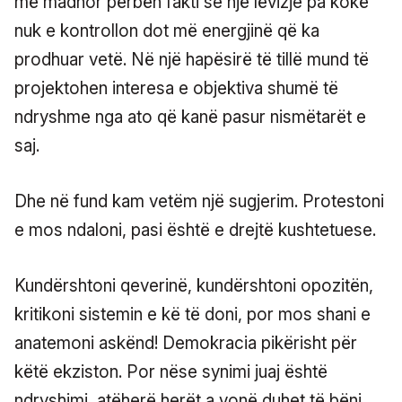
më madhor përbën fakti se një lëvizje pa kokë
nuk e kontrollon dot më energjinë që ka
prodhuar vetë. Në një hapësirë të tillë mund të
projektohen interesa e objektiva shumë të
ndryshme nga ato që kanë pasur nismëtarët e
saj.
Dhe në fund kam vetëm një sugjerim. Protestoni
e mos ndaloni, pasi është e drejtë kushtetuese.
Kundërshtoni qeverinë, kundërshtoni opozitën,
kritikoni sistemin e kë të doni, por mos shani e
anatemoni askënd! Demokracia pikërisht për
këtë ekziston. Por nëse synimi juaj është
ndryshimi, atëherë herët a vonë duhet të bëni