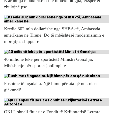
E ardhmja e bukurisë është bioteknologjia, ekspertët
zbulojnë pse
Kredia 302 mln dollarëshe nga SHBA-të, Ambasada
amerikane në Tiranë: Do të mbështesë modernizimin e
mbrojtjes shqiptare
40 milionë lekë për sportistët! Ministri Gonxhja:
Mbështetje për sportet joolimpike
Pushime të ngadalta. Një himn për ata që nuk nisen
gjëkundi!
QKLL shpall fituesit e Fondit të Krijimtarisë Letrare