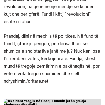
revolucion, pa qenë në një mendje se kundër
kujt dhe për çfarë. Fundi i këtij “revolucioni”
është i njohur.
Prandaj, dilni në mexhlis të politikës. Në fund të
fundit, çfarë ju pengon, përderisa thoni se
shumica e shqiptarëve janë me ju? Nuk keni pse
t’i trembeni votës, kërkojeni atë. Fundja, sheshi
mund të tregojë zemërimin e pakënaqësinë, por
vetëm vota tregon shumicën dhe sjell
ndryshimin./dritare.net