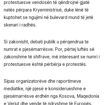
protestuesve vendosën të qëndrojnë gjatë
natës përpara Kryeministrisë, duke lënë të
kuptohet se ngujimi në bulevard mund të jetë
skenari i radhës.
Si zakonisht, debati publik u përqendrua te
numrat e pjesëmarrësve. Por, përtej luftës së
zakonshme të shifrave, më interesant se numri i
protestuesve është përbërja e protestës.
Sipas organizatorëve dhe raportimeve
mediatike, një pjesë e konsiderueshme e
pjesëmarrësve erdhën nga Kosova, Maqedonia
e Veriut dhe vende të ndryshme të Europës.