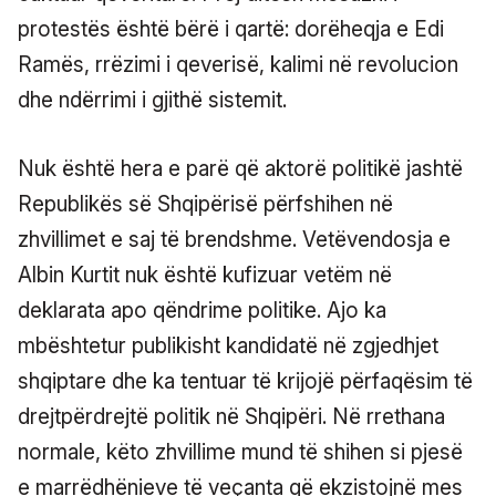
protestës është bërë i qartë: dorëheqja e Edi
Ramës, rrëzimi i qeverisë, kalimi në revolucion
dhe ndërrimi i gjithë sistemit.
Nuk është hera e parë që aktorë politikë jashtë
Republikës së Shqipërisë përfshihen në
zhvillimet e saj të brendshme. Vetëvendosja e
Albin Kurtit nuk është kufizuar vetëm në
deklarata apo qëndrime politike. Ajo ka
mbështetur publikisht kandidatë në zgjedhjet
shqiptare dhe ka tentuar të krijojë përfaqësim të
drejtpërdrejtë politik në Shqipëri. Në rrethana
normale, këto zhvillime mund të shihen si pjesë
e marrëdhënieve të veçanta që ekzistojnë mes