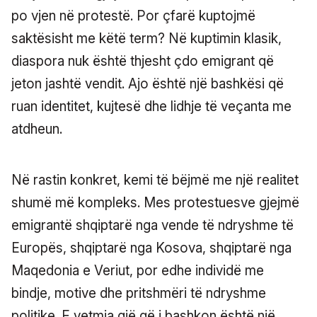
po vjen në protestë. Por çfarë kuptojmë
saktësisht me këtë term? Në kuptimin klasik,
diaspora nuk është thjesht çdo emigrant që
jeton jashtë vendit. Ajo është një bashkësi që
ruan identitet, kujtesë dhe lidhje të veçanta me
atdheun.
Në rastin konkret, kemi të bëjmë me një realitet
shumë më kompleks. Mes protestuesve gjejmë
emigrantë shqiptarë nga vende të ndryshme të
Europës, shqiptarë nga Kosova, shqiptarë nga
Maqedonia e Veriut, por edhe individë me
bindje, motive dhe pritshmëri të ndryshme
politike. E vetmja gjë që i bashkon është një