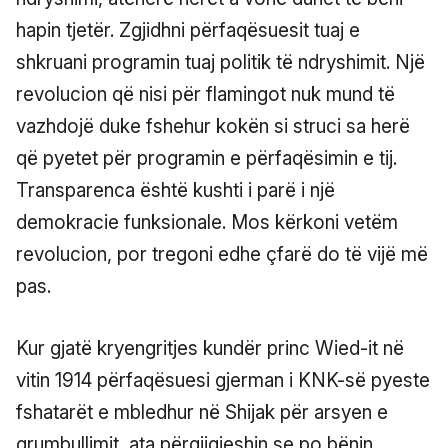
hapin tjetër. Zgjidhni përfaqësuesit tuaj e
shkruani programin tuaj politik të ndryshimit. Një
revolucion që nisi për flamingot nuk mund të
vazhdojë duke fshehur kokën si struci sa herë
që pyetet për programin e përfaqësimin e tij.
Transparenca është kushti i parë i një
demokracie funksionale. Mos kërkoni vetëm
revolucion, por tregoni edhe çfarë do të vijë më
pas.
Kur gjatë kryengritjes kundër princ Wied-it në
vitin 1914 përfaqësuesi gjerman i KNK-së pyeste
fshatarët e mbledhur në Shijak për arsyen e
grumbullimit, ata përgjigjeshin se po bënin