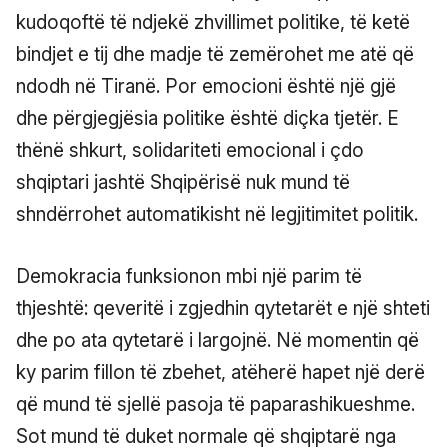
kudoqoftë të ndjekë zhvillimet politike, të ketë
bindjet e tij dhe madje të zemërohet me atë që
ndodh në Tiranë. Por emocioni është një gjë
dhe përgjegjësia politike është diçka tjetër. E
thënë shkurt, solidariteti emocional i çdo
shqiptari jashtë Shqipërisë nuk mund të
shndërrohet automatikisht në legjitimitet politik.
Demokracia funksionon mbi një parim të
thjeshtë: qeveritë i zgjedhin qytetarët e një shteti
dhe po ata qytetarë i largojnë. Në momentin që
ky parim fillon të zbehet, atëherë hapet një derë
që mund të sjellë pasoja të paparashikueshme.
Sot mund të duket normale që shqiptarë nga