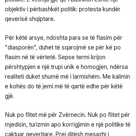
objektiv i përbashkët politik: protesta kundër
qeverisë shqiptare.
Për këtë arsye, ndoshta para se të flasim për
"diasporën", duhet të sqarojmë se për kë po
flasim në të vërtetë. Sepse termi krijon
përshtypjen e një trupi unik e homogjen, ndërsa
realiteti duket shumë më i larmishëm. Me kalimin
e kohës do të jemi më të qartë edhe për këtë
gjë.
Nuk po flitet më për Zvërnecin. Nuk po flitet për
mjedisin, turizmin apo korrigjimin e një politike të
caktuar qeveritare. Prej ditësh mesazhi i