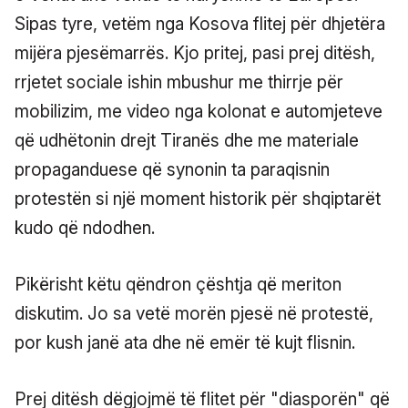
Sipas tyre, vetëm nga Kosova flitej për dhjetëra
mijëra pjesëmarrës. Kjo pritej, pasi prej ditësh,
rrjetet sociale ishin mbushur me thirrje për
mobilizim, me video nga kolonat e automjeteve
që udhëtonin drejt Tiranës dhe me materiale
propaganduese që synonin ta paraqisnin
protestën si një moment historik për shqiptarët
kudo që ndodhen.
Pikërisht këtu qëndron çështja që meriton
diskutim. Jo sa vetë morën pjesë në protestë,
por kush janë ata dhe në emër të kujt flisnin.
Prej ditësh dëgjojmë të flitet për "diasporën" që