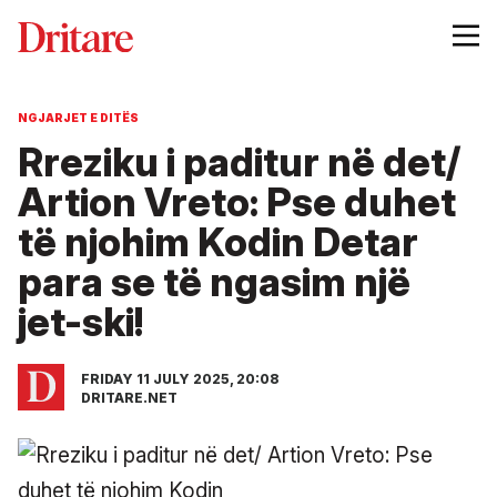
NGJARJET E DITËS
Rreziku i paditur në det/
Artion Vreto: Pse duhet
të njohim Kodin Detar
para se të ngasim një
jet-ski!
FRIDAY 11 JULY 2025, 20:08
DRITARE.NET