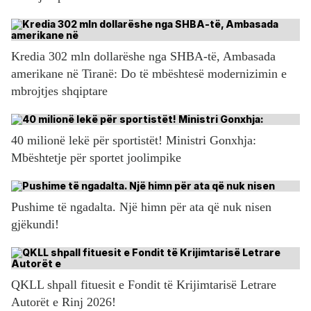
Kredia 302 mln dollarëshe nga SHBA-të, Ambasada
amerikane në Tiranë: Do të mbështesë modernizimin e
mbrojtjes shqiptare
40 milionë lekë për sportistët! Ministri Gonxhja:
Mbështetje për sportet joolimpike
Pushime të ngadalta. Një himn për ata që nuk nisen
gjëkundi!
QKLL shpall fituesit e Fondit të Krijimtarisë Letrare
Autorët e Rinj 2026!