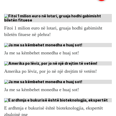
Fitoi 1 milion euro në lotari, gruaja hodhi gabimisht
biletën fituese në plehra!
Ja me sa këmbehet monedha e huaj sot!
Amerika po lëviz, por jo në një drejtim të vetëm!
Ja me sa këmbehet monedha e huaj sot!
E ardhmja e bukurisë është bioteknologjia, ekspertët
zbulojnë pse