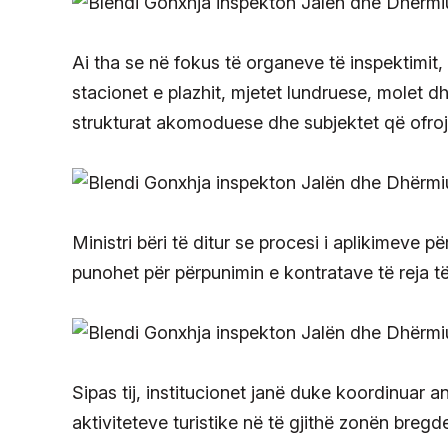
Ai tha se në fokus të organeve të inspektimit,
stacionet e plazhit, mjetet lundruese, molet d
strukturat akomoduese dhe subjektet që ofrojn
Ministri bëri të ditur se procesi i aplikimeve p
punohet për përpunimin e kontratave të reja të 
Sipas tij, institucionet janë duke koordinuar 
aktiviteteve turistike në të gjithë zonën bregde