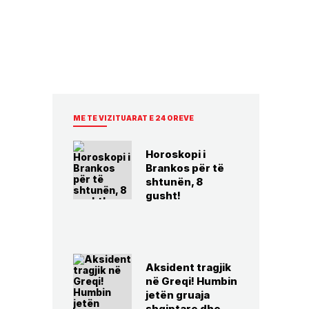
ME TE VIZITUARAT E 24 OREVE
Horoskopi i
Brankos për të
shtunën, 8
gusht!
Aksident tragjik
në Greqi! Humbin
jetën gruaja
shqiptare dhe