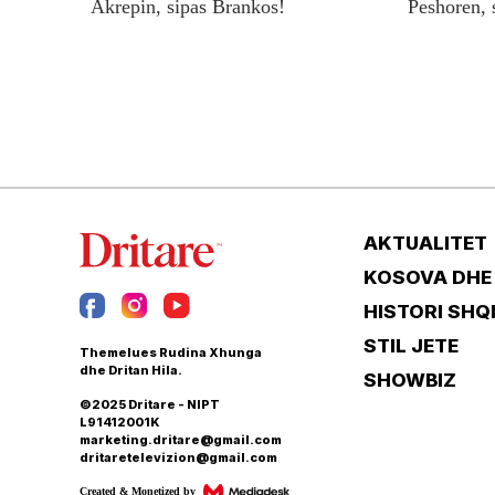
Akrepin, sipas Brankos!
Peshoren, 
AKTUALITET
KOSOVA DHE
HISTORI SHQ
STIL JETE
Themelues Rudina Xhunga
dhe Dritan Hila.
SHOWBIZ
©2025 Dritare - NIPT
L91412001K
marketing.dritare@gmail.com
dritaretelevizion@gmail.com
Created & Monetized by