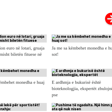
ion euro në lotari, gruaja
Ja me sa këmbehet monedha e h
misht biletën fituese në
sot!
këmbehet monedha e huaj
E ardhmja e bukurisë është
bioteknologjia, ekspertët zbulojn
pse