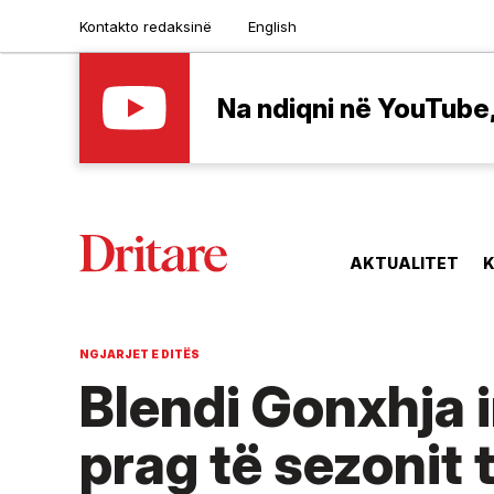
Kontakto redaksinë
English
Na ndiqni në YouTube, 
AKTUALITET
K
NGJARJET E DITËS
Blendi Gonxhja 
prag të sezonit t