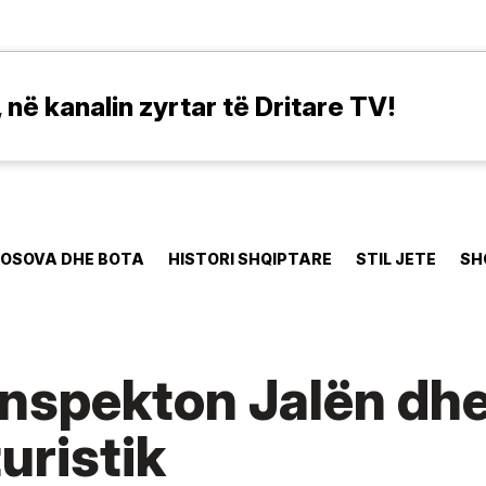
në kanalin zyrtar të Dritare TV!
OSOVA DHE BOTA
HISTORI SHQIPTARE
STIL JETE
SH
inspekton Jalën dh
uristik