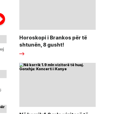
Horoskopi i Brankos për të
shtunën, 8 gusht!
uaj
ë