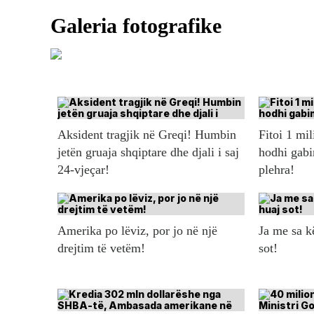
Aksident tragjik në Greqi! Humbin
Fitoi 1 mil
jetën gruaja shqiptare dhe djali i saj
hodhi gabi
24-vjeçar!
plehra!
Amerika po lëviz, por jo në një
Ja me sa 
drejtim të vetëm!
sot!