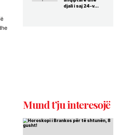
djali i saj 24-v...
në
dhe
Mund t’ju interesojë