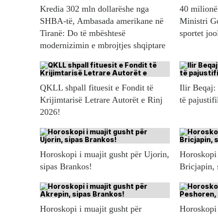
Kredia 302 mln dollarëshe nga
40 milionë 
SHBA-të, Ambasada amerikane në
Ministri G
Tiranë: Do të mbështesë
sportet jo
modernizimin e mbrojtjes shqiptare
QKLL shpall fituesit e Fondit të
Ilir Beqaj:
Krijimtarisë Letrare Autorët e Rinj
të pajustif
2026!
Horoskopi i muajit gusht për Ujorin,
Horoskopi 
sipas Brankos!
Bricjapin,
Horoskopi i muajit gusht për
Horoskopi 