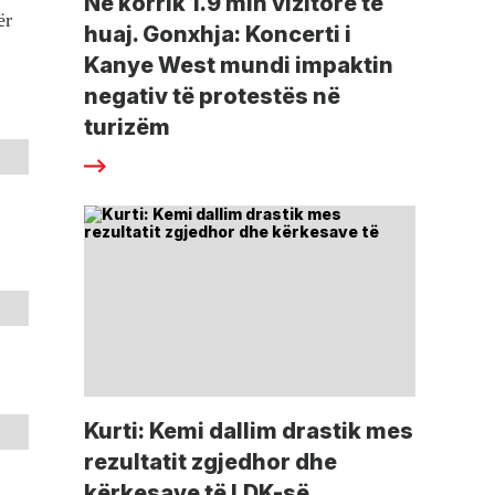
Në korrik 1.9 mln vizitorë të
ër
huaj. Gonxhja: Koncerti i
Kanye West mundi impaktin
negativ të protestës në
turizëm
Kurti: Kemi dallim drastik mes
rezultatit zgjedhor dhe
kërkesave të LDK-së