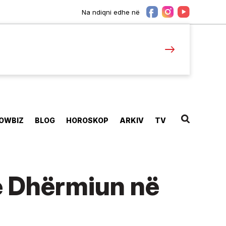
Na ndiqni edhe në
OWBIZ
BLOG
HOROSKOP
ARKIV
TV
e Dhërmiun në