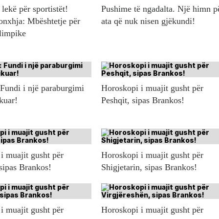
lekë për sportistët!
Pushime të ngadalta. Një himn p
onxhja: Mbështetje për
ata që nuk nisen gjëkundi!
olimpike
 Fundi i një paraburgimi
Horoskopi i muajit gusht për
ikuar!
Peshqit, sipas Brankos!
i muajit gusht për
Horoskopi i muajit gusht për
 sipas Brankos!
Shigjetarin, sipas Brankos!
i muajit gusht për
Horoskopi i muajit gusht për