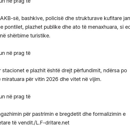
 AKB-së, bashkive, policisë dhe strukturave kufitare ja
he pontilet, plazhet publike dhe ato të menaxhuara, si e
ë shërbime turistike.
ër stacionet e plazhit është drejt përfundimit, ndërsa po
miratuara për vitin 2026 dhe vitet në vijim.
angazhimin për pastrimin e bregdetit dhe formalizimin e
tare të vendit./L.F-dritare.net