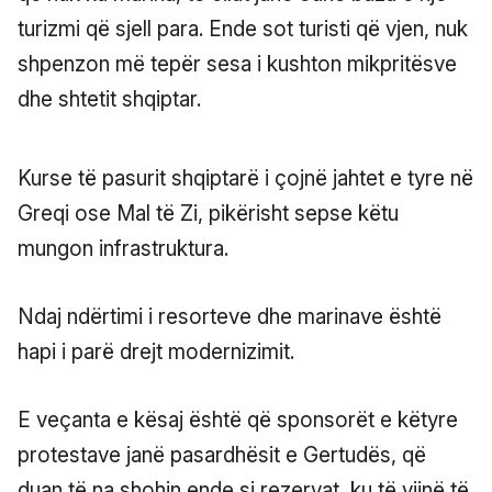
turizmi që sjell para. Ende sot turisti që vjen, nuk
shpenzon më tepër sesa i kushton mikpritësve
dhe shtetit shqiptar.
Kurse të pasurit shqiptarë i çojnë jahtet e tyre në
Greqi ose Mal të Zi, pikërisht sepse këtu
mungon infrastruktura.
Ndaj ndërtimi i resorteve dhe marinave është
hapi i parë drejt modernizimit.
E veçanta e kësaj është që sponsorët e këtyre
protestave janë pasardhësit e Gertudës, që
duan të na shohin ende si rezervat, ku të vijnë të