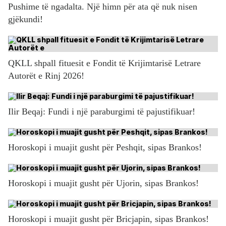
Pushime të ngadalta. Një himn për ata që nuk nisen
gjëkundi!
QKLL shpall fituesit e Fondit të Krijimtarisë Letrare
Autorët e Rinj 2026!
Ilir Beqaj: Fundi i një paraburgimi të pajustifikuar!
Horoskopi i muajit gusht për Peshqit, sipas Brankos!
Horoskopi i muajit gusht për Ujorin, sipas Brankos!
Horoskopi i muajit gusht për Bricjapin, sipas Brankos!