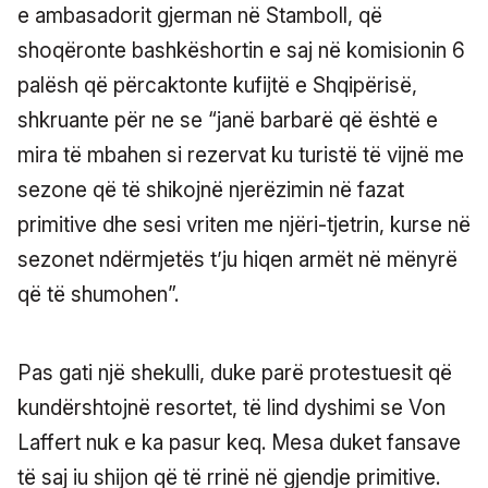
e ambasadorit gjerman në Stamboll, që
shoqëronte bashkëshortin e saj në komisionin 6
palësh që përcaktonte kufijtë e Shqipërisë,
shkruante për ne se “janë barbarë që është e
mira të mbahen si rezervat ku turistë të vijnë me
sezone që të shikojnë njerëzimin në fazat
primitive dhe sesi vriten me njëri-tjetrin, kurse në
sezonet ndërmjetës t’ju hiqen armët në mënyrë
që të shumohen”.
Pas gati një shekulli, duke parë protestuesit që
kundërshtojnë resortet, të lind dyshimi se Von
Laffert nuk e ka pasur keq. Mesa duket fansave
të saj iu shijon që të rrinë në gjendje primitive.