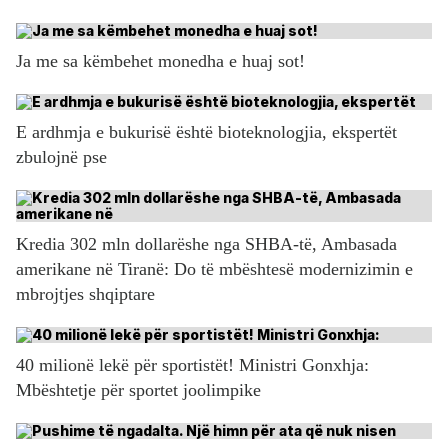
Ja me sa këmbehet monedha e huaj sot!
E ardhmja e bukurisë është bioteknologjia, ekspertët
zbulojnë pse
Kredia 302 mln dollarëshe nga SHBA-të, Ambasada
amerikane në Tiranë: Do të mbështesë modernizimin e
mbrojtjes shqiptare
40 milionë lekë për sportistët! Ministri Gonxhja:
Mbështetje për sportet joolimpike