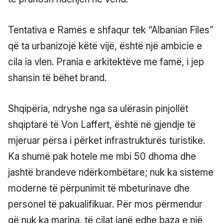
Tentativa e Ramës e shfaqur tek “Albanian Files”
që ta urbanizojë këtë vijë, është një ambicie e
cila ia vlen. Prania e arkitektëve me famë, i jep
shansin të bëhet brand.
Shqipëria, ndryshe nga sa ulërasin pinjollët
shqiptarë të Von Laffert, është në gjendje të
mjeruar përsa i përket infrastrukturës turistike.
Ka shumë pak hotele me mbi 50 dhoma dhe
jashtë brandeve ndërkombëtare; nuk ka sisteme
moderne të përpunimit të mbeturinave dhe
personel të pakualifikuar. Për mos përmendur
që nuk ka marina, të cilat janë edhe baza e një