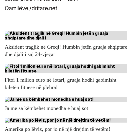
Qamilëve./dritare.net
Aksident tragjik në Greqi! Humbin jetën gruaja shqiptare
dhe djali i saj 24-vjeçar!
Fitoi 1 milion euro në lotari, gruaja hodhi gabimisht
biletën fituese në plehra!
Ja me sa këmbehet monedha e huaj sot!
Amerika po lëviz, por jo në një drejtim të vetëm!