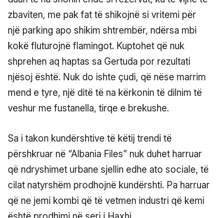
zbaviten, me pak fat të shikojnë si vritemi për
një parking apo shikim shtrembër, ndërsa mbi
kokë fluturojnë flamingot. Kuptohet që nuk
shprehen aq haptas sa Gertuda por rezultati
njësoj është. Nuk do ishte çudi, që nëse marrim
mend e tyre, një ditë të na kërkonin të dilnim të
veshur me fustanella, tirqe e brekushe.
Sa i takon kundërshtive të këtij trendi të
përshkruar në “Albania Files” nuk duhet harruar
që ndryshimet urbane sjellin edhe ato sociale, të
cilat natyrshëm prodhojnë kundërshti. Pa harruar
që ne jemi kombi që të vetmen industri që kemi
është prodhimi në seri i Haxhi