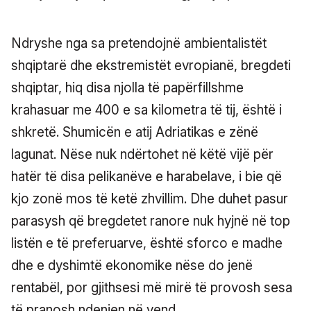
Ndryshe nga sa pretendojnë ambientalistët
shqiptarë dhe ekstremistët evropianë, bregdeti
shqiptar, hiq disa njolla të papërfillshme
krahasuar me 400 e sa kilometra të tij, është i
shkretë. Shumicën e atij Adriatikas e zënë
lagunat. Nëse nuk ndërtohet në këtë vijë për
hatër të disa pelikanëve e harabelave, i bie që
kjo zonë mos të ketë zhvillim. Dhe duhet pasur
parasysh që bregdetet ranore nuk hyjnë në top
listën e të preferuarve, është sforco e madhe
dhe e dyshimtë ekonomike nëse do jenë
rentabël, por gjithsesi më mirë të provosh sesa
të pranosh ndenjen në vend.