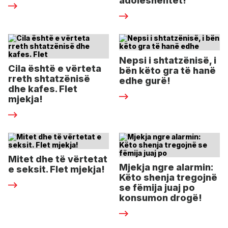
adoleshentët!
Nepsi i shtatzënisë, i
Cila është e vërteta
bën këto gra të hanë
rreth shtatzënisë
edhe gurë!
dhe kafes. Flet
mjekja!
Mitet dhe të vërtetat
Mjekja ngre alarmin:
e seksit. Flet mjekja!
Këto shenja tregojnë
se fëmija juaj po
konsumon drogë!