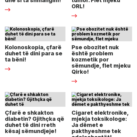
dhe si ta shmangim!
tumor. Flet mjeku
ORL!
Kolonoskopia, çfarë
Pse obozitet nuk
duhet të dini para se
është problem
ta bëni!
kozmetik por
sëmundje, flet mjeku
Qirko!
Çfarë e shkakton
Cigaret elektronike,
diabetin? Gjithçka që
mjekja toksikologe:
duhet të dini rreth
Ja dëmet e
kësaj sëmundjeje!
pakthyeshme tek