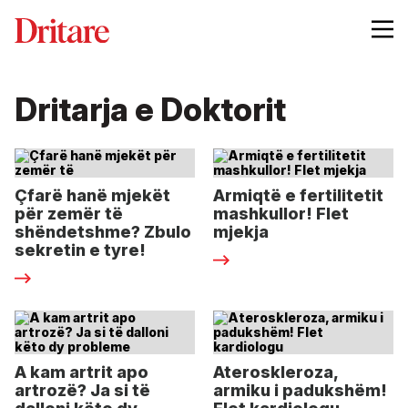
Dritarja e Doktorit
Çfarë hanë mjekët
Armiqtë e fertilitetit
për zemër të
mashkullor! Flet
shëndetshme? Zbulo
mjekja
sekretin e tyre!
A kam artrit apo
Ateroskleroza,
artrozë? Ja si të
armiku i padukshëm!