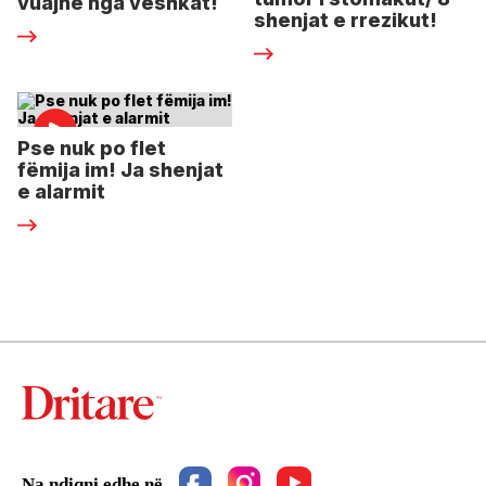
vuajnë nga veshkat!
shenjat e rrezikut!
Pse nuk po flet
fëmija im! Ja shenjat
e alarmit