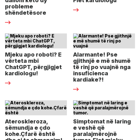
dalloni këto dy
Flet kardiologu
probleme
shëndetësore
Mjeku apo roboti? E
Alarmante! Pse
vërteta mbi
gjithnjë e më shumë
ChatGPT, përgjigjet
të rinj po vuajnë nga
kardiologu!
insuficienca
kardiake?!
Ateroskleroza,
Simptomat në laring
sëmundja e çdo
e veshë që
kohe.Çfarë është
paralajmërojnë