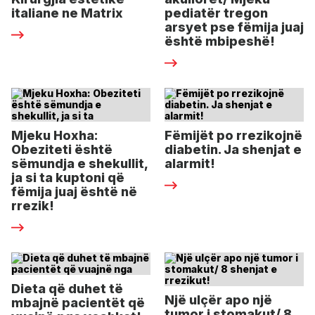
italiane ne Matrix
pediatër tregon
arsyet pse fëmija juaj
është mbipeshë!
Mjeku Hoxha:
Fëmijët po rrezikojnë
Obeziteti është
diabetin. Ja shenjat e
sëmundja e shekullit,
alarmit!
ja si ta kuptoni që
fëmija juaj është në
rrezik!
Dieta që duhet të
Një ulçër apo një
mbajnë pacientët që
tumor i stomakut/ 8