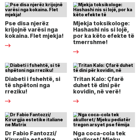
Pse disa njerëz
Mjekja toksikologe:
krijojnë varësi nga
Hashashi nis si lojë,
kokaina. Flet mjekja!
por ka këto efekte të
tmerrshme!
Diabeti i fshehtë, si
Tritan Kalo: Çfarë
të shpëtoni nga
duhet të dini për
rreziku!
kovidin, në verë!
Dr Fabio Fantozzi/
Nga coca-cola tek
Kirurgjia estetike
akulloret/ Mjeku