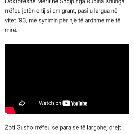
Doktoreshë Merit në Shqip nga Rudina Xhunga
rrëfeu jetën e tij si emigrant, pasi u largua në
vitet ’93, me synimin për një të ardhme më të
mirë.
Zoti Gusho rrëfeu se para se të largohej drejt