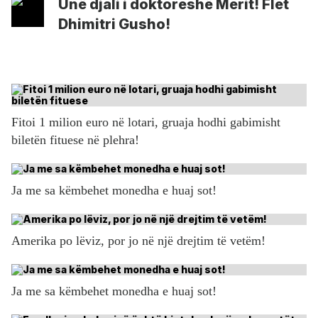
Unë djali i doktoreshë Merit! Flet
Dhimitri Gusho!
Fitoi 1 milion euro në lotari, gruaja hodhi gabimisht
biletën fituese në plehra!
Ja me sa këmbehet monedha e huaj sot!
Amerika po lëviz, por jo në një drejtim të vetëm!
Ja me sa këmbehet monedha e huaj sot!