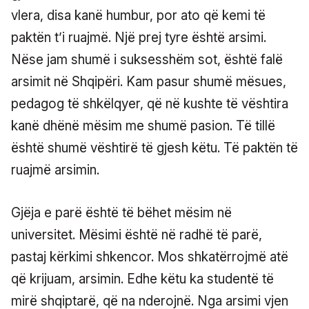
vlera, disa kanë humbur, por ato që kemi të
paktën t’i ruajmë. Një prej tyre është arsimi.
Nëse jam shumë i suksesshëm sot, është falë
arsimit në Shqipëri. Kam pasur shumë mësues,
pedagog të shkëlqyer, që në kushte të vështira
kanë dhënë mësim me shumë pasion. Të tillë
është shumë vështirë të gjesh këtu. Të paktën të
ruajmë arsimin.
Gjëja e parë është të bëhet mësim në
universitet. Mësimi është në radhë të parë,
pastaj kërkimi shkencor. Mos shkatërrojmë atë
që krijuam, arsimin. Edhe këtu ka studentë të
mirë shqiptarë, që na nderojnë. Nga arsimi vjen