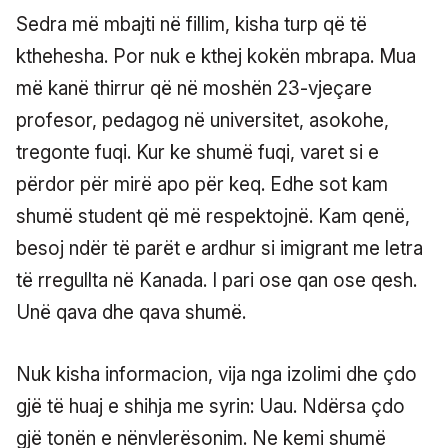
Sedra më mbajti në fillim, kisha turp që të
kthehesha. Por nuk e kthej kokën mbrapa. Mua
më kanë thirrur që në moshën 23-vjeçare
profesor, pedagog në universitet, asokohe,
tregonte fuqi. Kur ke shumë fuqi, varet si e
përdor për mirë apo për keq. Edhe sot kam
shumë student që më respektojnë. Kam qenë,
besoj ndër të parët e ardhur si imigrant me letra
të rregullta në Kanada. I pari ose qan ose qesh.
Unë qava dhe qava shumë.
Nuk kisha informacion, vija nga izolimi dhe çdo
gjë të huaj e shihja me syrin: Uau. Ndërsa çdo
gjë tonën e nënvlerësonim. Ne kemi shumë