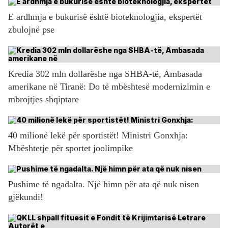
E ardhmja e bukurisë është bioteknologjia, ekspertët
zbulojnë pse
Kredia 302 mln dollarëshe nga SHBA-të, Ambasada
amerikane në Tiranë: Do të mbështesë modernizimin e
mbrojtjes shqiptare
40 milionë lekë për sportistët! Ministri Gonxhja:
Mbështetje për sportet joolimpike
Pushime të ngadalta. Një himn për ata që nuk nisen
gjëkundi!