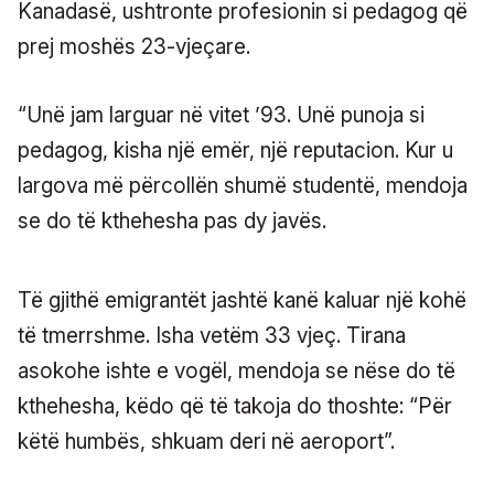
Kanadasë, ushtronte profesionin si pedagog që
prej moshës 23-vjeçare.
“Unë jam larguar në vitet ’93. Unë punoja si
pedagog, kisha një emër, një reputacion. Kur u
largova më përcollën shumë studentë, mendoja
se do të kthehesha pas dy javës.
Të gjithë emigrantët jashtë kanë kaluar një kohë
të tmerrshme. Isha vetëm 33 vjeç. Tirana
asokohe ishte e vogël, mendoja se nëse do të
kthehesha, këdo që të takoja do thoshte: “Për
këtë humbës, shkuam deri në aeroport”.