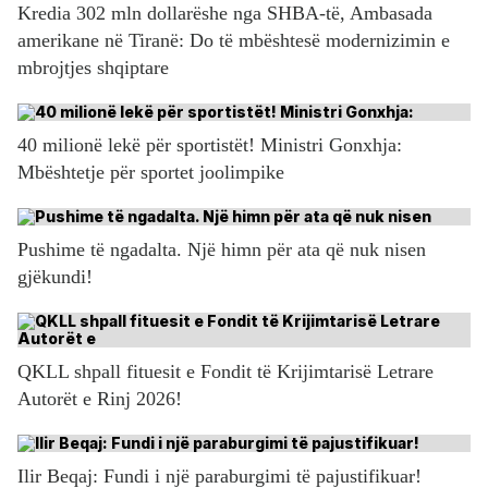
Kredia 302 mln dollarëshe nga SHBA-të, Ambasada
amerikane në Tiranë: Do të mbështesë modernizimin e
mbrojtjes shqiptare
40 milionë lekë për sportistët! Ministri Gonxhja:
Mbështetje për sportet joolimpike
Pushime të ngadalta. Një himn për ata që nuk nisen
gjëkundi!
QKLL shpall fituesit e Fondit të Krijimtarisë Letrare
Autorët e Rinj 2026!
Ilir Beqaj: Fundi i një paraburgimi të pajustifikuar!