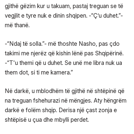
gjithë gëzim kur u takuam, pastaj treguan se të
vegjlit e tyre nuk e dinin shqipen. -“Ç’u duhet.”-
më thanë.
-“Ndaj të solla.”- më thoshte Nasho, pas çdo
takimi me njerëz që kishin lënë pas Shqipërinë.
-“T'u themi që u duhet. Se unë me libra nuk ua
them dot, si ti me kamera.”
Në darkë, u mblodhëm të gjithë në shtëpinë që
na treguan fshehurazi në mëngjes. Aty hëngrëm
darkë e folëm shqip. Derisa një çast zonja e
shtëpisë u çua dhe mbylli perdet.