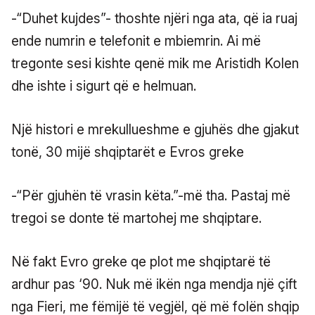
-“Duhet kujdes”- thoshte njëri nga ata, që ia ruaj
ende numrin e telefonit e mbiemrin. Ai më
tregonte sesi kishte qenë mik me Aristidh Kolen
dhe ishte i sigurt që e helmuan.
Një histori e mrekullueshme e gjuhës dhe gjakut
tonë, 30 mijë shqiptarët e Evros greke
-“Për gjuhën të vrasin këta.”-më tha. Pastaj më
tregoi se donte të martohej me shqiptare.
Në fakt Evro greke qe plot me shqiptarë të
ardhur pas ‘90. Nuk më ikën nga mendja një çift
nga Fieri, me fëmijë të vegjël, që më folën shqip