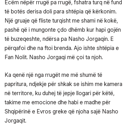
Ecëm nëpër rrugë pa rrugë, fshatra turq në fund
të botës derisa doli para shtëpia që kërkonim.
Një gruaje që fliste turqisht me shami në kokë,
pashë që i mungonte çdo dhëmb kur hapi gojën
të buzeqeshte, ndërsa pa Nasho Jorgaqin. E
përqafoi dhe na ftoi brenda. Ajo ishte shtëpia e
Fan Nolit. Nasho Jorgaqi më çoi ta njoh.
Ka qenë një nga rrugët me më shumë të
papritura, ndjekje për shkak se ishim me kamera
në territore, ku duhej të jepje llogari për këtë,
takime me emocione dhe habi e madhe për
Shqipërinë e Evros greke që njoha sajë Nasho
Jorgaqit.