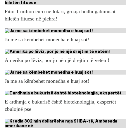
Fitoi 1 milion euro në lotari, gruaja hodhi gabimisht
biletën fituese në plehra!
Ja me sa këmbehet monedha e huaj sot!
Amerika po lëviz, por jo në një drejtim të vetëm!
Ja me sa këmbehet monedha e huaj sot!
E ardhmja e bukurisë është bioteknologjia, ekspertët
zbulojnë pse