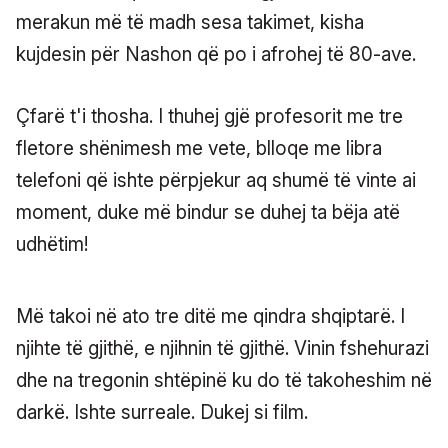
merakun më të madh sesa takimet, kisha
kujdesin për Nashon që po i afrohej të 80-ave.
Çfarë t'i thosha. I thuhej gjë profesorit me tre
fletore shënimesh me vete, blloqe me libra
telefoni që ishte përpjekur aq shumë të vinte ai
moment, duke më bindur se duhej ta bëja atë
udhëtim!
Më takoi në ato tre ditë me qindra shqiptarë. I
njihte të gjithë, e njihnin të gjithë. Vinin fshehurazi
dhe na tregonin shtëpinë ku do të takoheshim në
darkë. Ishte surreale. Dukej si film.