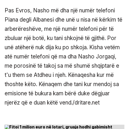
Pas Evros, Nasho më dha një numër telefoni
Piana degli Albanesi dhe unë u nisa në kërkim të
arberëreshëve, me një numër telefoni për të
zbuluar një botë, ku tani shkojnë të gjithë. Por
unë atëherë nuk dija ku po shkoja. Kisha vetëm
atë numër telefoni që ma dha Nasho Jorgaqi,
me porosinë të takoj sa më shumë shqiptarë e
t'u them se Atdheu i njeh. Kënaqesha kur më
thoshte këto. Kënaqem dhe tani kur mendoj sa
emisione të bukura kam bërë duke dëgjuar
njerëz që e duan këtë vend./dritare.net