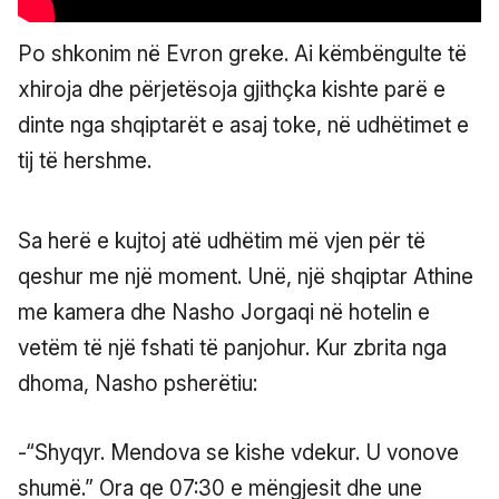
Po shkonim në Evron greke. Ai këmbëngulte të
xhiroja dhe përjetësoja gjithçka kishte parë e
dinte nga shqiptarët e asaj toke, në udhëtimet e
tij të hershme.
Sa herë e kujtoj atë udhëtim më vjen për të
qeshur me një moment. Unë, një shqiptar Athine
me kamera dhe Nasho Jorgaqi në hotelin e
vetëm të një fshati të panjohur. Kur zbrita nga
dhoma, Nasho psherëtiu:
-“Shyqyr. Mendova se kishe vdekur. U vonove
shumë.” Ora qe 07:30 e mëngjesit dhe une