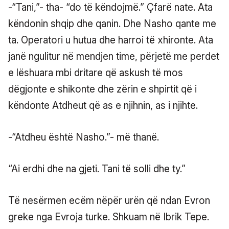
-“Tani,”- tha- “do të këndojmë.” Çfarë nate. Ata
këndonin shqip dhe qanin. Dhe Nasho qante me
ta. Operatori u hutua dhe harroi të xhironte. Ata
janë ngulitur në mendjen time, përjetë me perdet
e lëshuara mbi dritare që askush të mos
dëgjonte e shikonte dhe zërin e shpirtit që i
këndonte Atdheut që as e njihnin, as i njihte.
-“Atdheu është Nasho.”- më thanë.
“Ai erdhi dhe na gjeti. Tani të solli dhe ty.”
Të nesërmen ecëm nëpër urën që ndan Evron
greke nga Evroja turke. Shkuam në Ibrik Tepe.