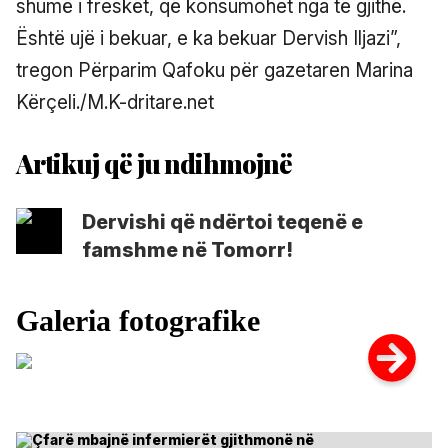
shumë i freskët, që konsumohet nga të gjithë.
Është ujë i bekuar, e ka bekuar Dervish Iljazi”,
tregon Përparim Qafoku për gazetaren Marina
Kërçeli./M.K-dritare.net
Dervishi që ndërtoi teqenë e
famshme në Tomorr!