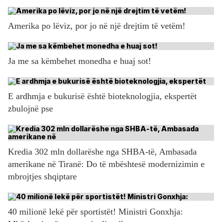
Amerika po lëviz, por jo në një drejtim të vetëm!
Ja me sa këmbehet monedha e huaj sot!
E ardhmja e bukurisë është bioteknologjia, ekspertët
zbulojnë pse
Kredia 302 mln dollarëshe nga SHBA-të, Ambasada
amerikane në Tiranë: Do të mbështesë modernizimin e
mbrojtjes shqiptare
40 milionë lekë për sportistët! Ministri Gonxhja: