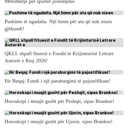
Mbështetje për sportet joolimpike
Pushime të ngadalta. Një himn për ata që nuk nisen
gjëkundi!
QKLL shpall fituesit e Fondit të Krijimtarisë Letrare
Autorët e Rinj 2026!
Ilir Beqaj: Fundi i një paraburgimi të pajustifikuar!
Horoskopi i muajit gusht për Peshqit, sipas Brankos!
Horoskopi i muajit gusht për Ujorin, sipas Brankos!