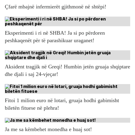
Çfarë mbajnë infermierët gjithmonë në shtëpi!
Eksperimenti i ri në SHBA! Ja si po përdoren
peshkaqenët për të parashikuar uraganet!
Aksident tragjik në Greqi! Humbin jetën gruaja shqiptare
dhe djali i saj 24-vjeçar!
Fitoi 1 milion euro në lotari, gruaja hodhi gabimisht
biletën fituese në plehra!
Ja me sa këmbehet monedha e huaj sot!