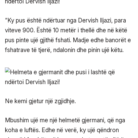
“Ky pus është ndërtuar nga Dervish Iljazi, para
viteve 900. Është 10 metër i thellë dhe në këtë
pus pinte ujë gjithë fshati. Madje edhe banorët e
fshatrave të tjerë, ndalonin dhe pinin ujë këtu.
Ne kemi gjetur një zgjidhje.
Mbushim ujë me një helmetë gjermani, që nga
koha e luftës. Edhe në verë, ky ujë qëndron