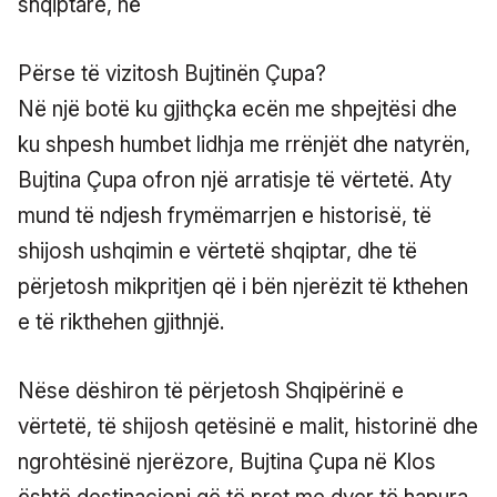
Përse të vizitosh Bujtinën Çupa?
Në një botë ku gjithçka ecën me shpejtësi dhe
ku shpesh humbet lidhja me rrënjët dhe natyrën,
Bujtina Çupa ofron një arratisje të vërtetë. Aty
mund të ndjesh frymëmarrjen e historisë, të
shijosh ushqimin e vërtetë shqiptar, dhe të
përjetosh mikpritjen që i bën njerëzit të kthehen
e të rikthehen gjithnjë.
Nëse dëshiron të përjetosh Shqipërinë e
vërtetë, të shijosh qetësinë e malit, historinë dhe
ngrohtësinë njerëzore, Bujtina Çupa në Klos