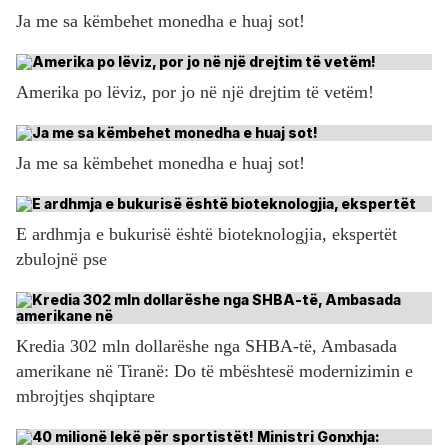
Ja me sa këmbehet monedha e huaj sot!
Amerika po lëviz, por jo në një drejtim të vetëm!
Ja me sa këmbehet monedha e huaj sot!
E ardhmja e bukurisë është bioteknologjia, ekspertët
zbulojnë pse
Kredia 302 mln dollarëshe nga SHBA-të, Ambasada
amerikane në Tiranë: Do të mbështesë modernizimin e
mbrojtjes shqiptare