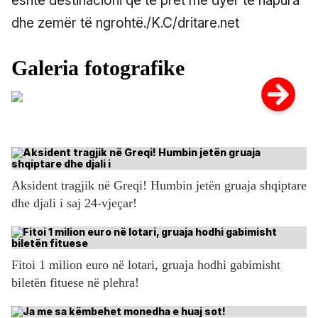
është destinacioni që të pret me dyer të hapura
dhe zemër të ngrohtë./K.C/dritare.net
Aksident tragjik në Greqi! Humbin jetën gruaja shqiptare
dhe djali i saj 24-vjeçar!
Fitoi 1 milion euro në lotari, gruaja hodhi gabimisht
biletën fituese në plehra!