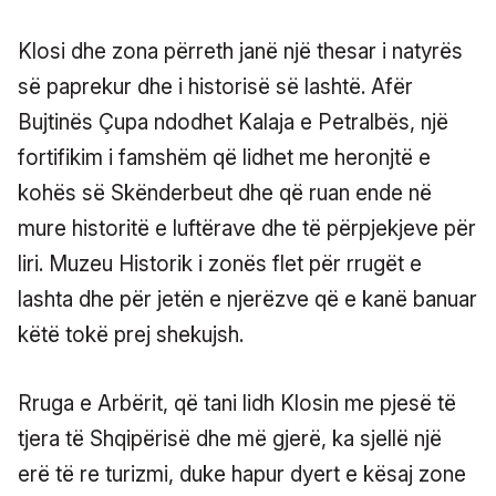
Klosi dhe zona përreth janë një thesar i natyrës
së paprekur dhe i historisë së lashtë. Afër
Bujtinës Çupa ndodhet Kalaja e Petralbës, një
fortifikim i famshëm që lidhet me heronjtë e
kohës së Skënderbeut dhe që ruan ende në
mure historitë e luftërave dhe të përpjekjeve për
liri. Muzeu Historik i zonës flet për rrugët e
lashta dhe për jetën e njerëzve që e kanë banuar
këtë tokë prej shekujsh.
Rruga e Arbërit, që tani lidh Klosin me pjesë të
tjera të Shqipërisë dhe më gjerë, ka sjellë një
erë të re turizmi, duke hapur dyert e kësaj zone