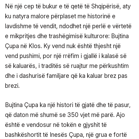
Në një cep të bukur e të qetë të Shqipërisë, aty
ku natyra malore përplaset me historinë e
lavdishme të vendit, ndodhet një perlë e vërtetë
e mikpritjes dhe trashëgimisë kulturore: Bujtina
Çupa në Klos. Ky vend nuk është thjesht një
vend pushimi, por një rrëfim i gjallë i kalasë së
së kaluarës, i traditës së ruajtur me përkushtim
dhe i dashurisë familjare që ka kaluar brez pas
brezi.
Bujtina Çupa ka një histori të gjatë dhe të pasur,
që daton më shumë se 350 vjet më parë. Ajo
është e vendosur në tokën e gjyshit të
bashkëshortit të Inesës Çupa, një grua e fortë