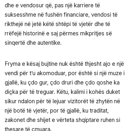
dhe e vendosur që, pas një karriere të
suksesshme në fushën financiare, vendosi të
rikthejë në jetë këtë shtëpi të vjetër dhe të
rrëfejë historinë e saj përmes mikpritjes së
sinqertë dhe autentike.
Fryma e kësaj bujtine nuk është thjesht ajo e një
vendi për t’u akomoduar, por është si një muze i
gjallë, ku çdo gur, çdo druri dhe çdo qoshe ka
diçka për të treguar. Këtu, kalimi i kohës duket
sikur ndalon për të lejuar vizitorët të zhytën në
një botë të vjetër, por të gjallë, ku traditat,
zakonet dhe shijet e vërteta shqiptare ruhen si
thesare të çmuara.