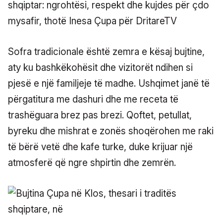
shqiptar: ngrohtësi, respekt dhe kujdes për çdo
mysafir, thotë Inesa Çupa për DritareTV
Sofra tradicionale është zemra e kësaj bujtine,
aty ku bashkëkohësit dhe vizitorët ndihen si
pjesë e një familjeje të madhe. Ushqimet janë të
përgatitura me dashuri dhe me receta të
trashëguara brez pas brezi. Qoftet, petullat,
byreku dhe mishrat e zonës shoqërohen me raki
të bërë vetë dhe kafe turke, duke krijuar një
atmosferë që ngre shpirtin dhe zemrën.