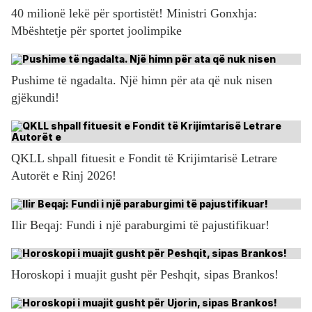
40 milionë lekë për sportistët! Ministri Gonxhja:
Mbështetje për sportet joolimpike
Pushime të ngadalta. Një himn për ata që nuk nisen
gjëkundi!
QKLL shpall fituesit e Fondit të Krijimtarisë Letrare
Autorët e Rinj 2026!
Ilir Beqaj: Fundi i një paraburgimi të pajustifikuar!
Horoskopi i muajit gusht për Peshqit, sipas Brankos!