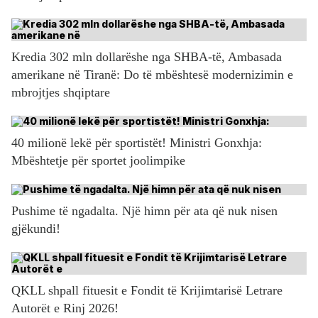
Kredia 302 mln dollarëshe nga SHBA-të, Ambasada
amerikane në Tiranë: Do të mbështesë modernizimin e
mbrojtjes shqiptare
40 milionë lekë për sportistët! Ministri Gonxhja:
Mbështetje për sportet joolimpike
Pushime të ngadalta. Një himn për ata që nuk nisen
gjëkundi!
QKLL shpall fituesit e Fondit të Krijimtarisë Letrare
Autorët e Rinj 2026!