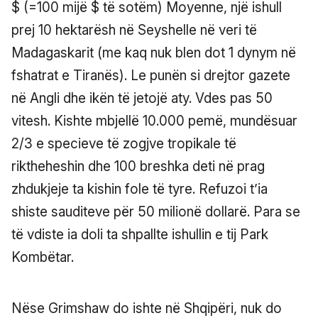
$ (=100 mijë $ të sotëm) Moyenne, një ishull
prej 10 hektarësh në Seyshelle në veri të
Madagaskarit (me kaq nuk blen dot 1 dynym në
fshatrat e Tiranës). Le punën si drejtor gazete
në Angli dhe ikën të jetojë aty. Vdes pas 50
vitesh. Kishte mbjellë 10.000 pemë, mundësuar
2/3 e specieve të zogjve tropikale të
riktheheshin dhe 100 breshka deti në prag
zhdukjeje ta kishin fole të tyre. Refuzoi t’ia
shiste sauditeve për 50 milionë dollarë. Para se
të vdiste ia doli ta shpallte ishullin e tij Park
Kombëtar.
Nëse Grimshaw do ishte në Shqipëri, nuk do