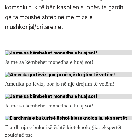
komshiu nuk të bën kasollen e lopës te gardhi
që ta mbushë shtëpinë me miza e
mushkonja!/dritare.net
Ja me sa këmbehet monedha e huaj sot!
Amerika po lëviz, por jo në një drejtim të vetëm!
Ja me sa këmbehet monedha e huaj sot!
E ardhmja e bukurisë është bioteknologjia, ekspertët
zbulojnë pse