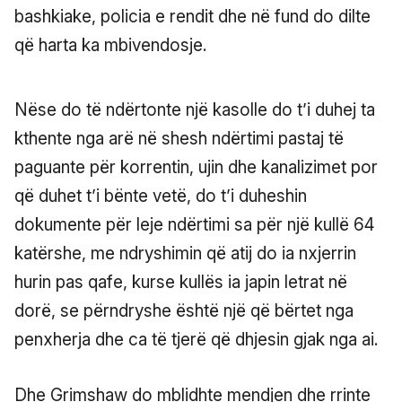
bashkiake, policia e rendit dhe në fund do dilte
që harta ka mbivendosje.
Nëse do të ndërtonte një kasolle do t’i duhej ta
kthente nga arë në shesh ndërtimi pastaj të
paguante për korrentin, ujin dhe kanalizimet por
që duhet t’i bënte vetë, do t’i duheshin
dokumente për leje ndërtimi sa për një kullë 64
katërshe, me ndryshimin që atij do ia nxjerrin
hurin pas qafe, kurse kullës ia japin letrat në
dorë, se përndryshe është një që bërtet nga
penxherja dhe ca të tjerë që dhjesin gjak nga ai.
Dhe Grimshaw do mblidhte mendjen dhe rrinte