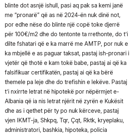
blinte dot asnjë ishull, pasi aq pak sa kemi janë
me “pronarë” që as në 2024-ën nuk dinë not,
por edhe nëse do blinte një copë toke djerrë
për 100€/m2 dhe do tentonte ta rrethonte, do t’i
dilte fshatari që e ka marrë me AMTP, por nuk e
ka mbjellë e as paguar taksat, pastaj ish-pronari i
vjetër që thotë e kam tokë babe, pastaj ai që ka
falsifikuar certifikatën, pastaj ai që ka bërë
themele pa leje dhe do trefishin e lekëve. Pastaj
t’i nxirrte letrat në hipotekë por nëpërmjet e-
Albania që ia nis letrat njërit në zyrën e Kukësit
dhe as i qethet për ty po nuk kërceve, pastaj
vjen IKMT-ja, Shkpq, Tqr, Çqt, Rktk, kryeplaku,
administratori, bashkia, hipoteka, policia