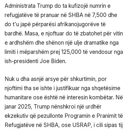
Administrata Trump do ta kufizojë numrin e
refugjatëve të pranuar në SHBA në 7,500 dhe
do t'u japë përparësi afrikanojugorëve të
bardhë. Masa, e njoftuar do të zbatohet për vitin
e ardhshëm dhe shënon një ulje dramatike nga
limiti i mëparshëm prej 125,000 të vendosur nga
ish-presidenti Joe Biden.
Nuk u dha asnjë arsye për shkurtimin, por
njoftimi tha se ishte i justifikuar nga shqetësime
humanitare ose është në interesin kombëtar. Në
janar 2025, Trump nënshkroi një urdhër
ekzekutiv që pezullonte Programin e Pranimit të
Refugjatëve në SHBA, ose USRAP, i cili sipas tij