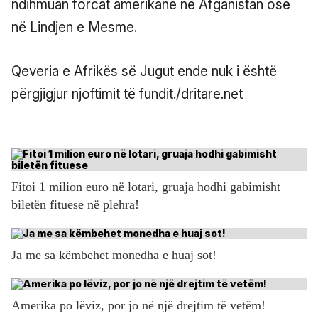
ndihmuan forcat amerikane në Afganistan ose
në Lindjen e Mesme.
Qeveria e Afrikës së Jugut ende nuk i është
përgjigjur njoftimit të fundit./dritare.net
Fitoi 1 milion euro në lotari, gruaja hodhi gabimisht
biletën fituese në plehra!
Ja me sa këmbehet monedha e huaj sot!
Amerika po lëviz, por jo në një drejtim të vetëm!