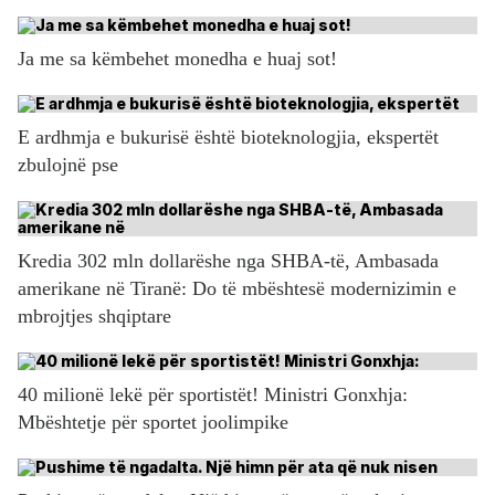
Ja me sa këmbehet monedha e huaj sot!
E ardhmja e bukurisë është bioteknologjia, ekspertët
zbulojnë pse
Kredia 302 mln dollarëshe nga SHBA-të, Ambasada
amerikane në Tiranë: Do të mbështesë modernizimin e
mbrojtjes shqiptare
40 milionë lekë për sportistët! Ministri Gonxhja:
Mbështetje për sportet joolimpike