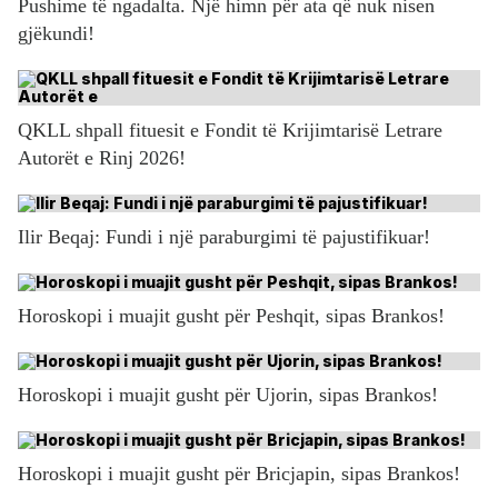
Pushime të ngadalta. Një himn për ata që nuk nisen
gjëkundi!
QKLL shpall fituesit e Fondit të Krijimtarisë Letrare
Autorët e Rinj 2026!
Ilir Beqaj: Fundi i një paraburgimi të pajustifikuar!
Horoskopi i muajit gusht për Peshqit, sipas Brankos!
Horoskopi i muajit gusht për Ujorin, sipas Brankos!
Horoskopi i muajit gusht për Bricjapin, sipas Brankos!