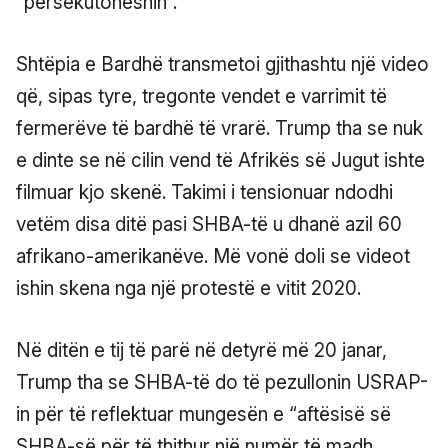
“persekutoheshin”.
Shtëpia e Bardhë transmetoi gjithashtu një video
që, sipas tyre, tregonte vendet e varrimit të
fermerëve të bardhë të vrarë. Trump tha se nuk
e dinte se në cilin vend të Afrikës së Jugut ishte
filmuar kjo skenë. Takimi i tensionuar ndodhi
vetëm disa ditë pasi SHBA-të u dhanë azil 60
afrikano-amerikanëve. Më vonë doli se videot
ishin skena nga një protestë e vitit 2020.
Në ditën e tij të parë në detyrë më 20 janar,
Trump tha se SHBA-të do të pezullonin USRAP-
in për të reflektuar mungesën e “aftësisë së
SHBA-së për të thithur një numër të madh