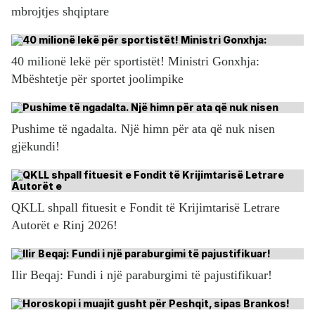
mbrojtjes shqiptare
40 milionë lekë për sportistët! Ministri Gonxhja:
Mbështetje për sportet joolimpike
Pushime të ngadalta. Një himn për ata që nuk nisen
gjëkundi!
QKLL shpall fituesit e Fondit të Krijimtarisë Letrare
Autorët e Rinj 2026!
Ilir Beqaj: Fundi i një paraburgimi të pajustifikuar!