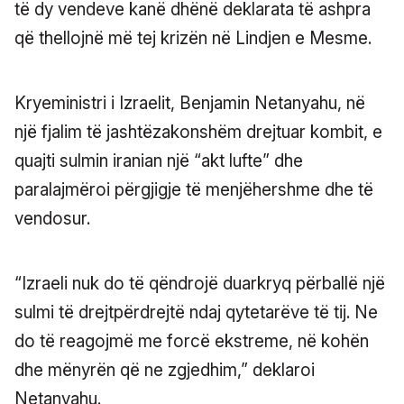
të dy vendeve kanë dhënë deklarata të ashpra
që thellojnë më tej krizën në Lindjen e Mesme.
Kryeministri i Izraelit, Benjamin Netanyahu, në
një fjalim të jashtëzakonshëm drejtuar kombit, e
quajti sulmin iranian një “akt lufte” dhe
paralajmëroi përgjigje të menjëhershme dhe të
vendosur.
“Izraeli nuk do të qëndrojë duarkryq përballë një
sulmi të drejtpërdrejtë ndaj qytetarëve të tij. Ne
do të reagojmë me forcë ekstreme, në kohën
dhe mënyrën që ne zgjedhim,” deklaroi
Netanyahu.