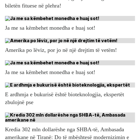
biletën fituese në plehra!
Ja me sa këmbehet monedha e huaj sot!
Amerika po lëviz, por jo në një drejtim të vetëm!
Ja me sa këmbehet monedha e huaj sot!
E ardhmja e bukurisë është bioteknologjia, ekspertët
zbulojnë pse
Kredia 302 mln dollarëshe nga SHBA-të, Ambasada
amerikane në Tiranë: Do të mbështesë modernizimin e