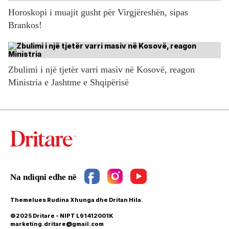
Horoskopi i muajit gusht për Virgjëreshën, sipas
Brankos!
Zbulimi i një tjetër varri masiv në Kosovë, reagon
Ministria e Jashtme e Shqipërisë
Themelues Rudina Xhunga dhe Dritan Hila.
©2025 Dritare - NIPT L91412001K
marketing.dritare@gmail.com