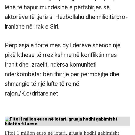
lënë të hapur mundësinë e përfshirjes së
aktorëve të tjerë si Hezbollahu dhe milicitë pro-
iraniane në Irak e Siri.
Përplasja e fortë mes dy liderëve shënon një
pikë kthese të rrezikshme në konfliktin mes
Iranit dhe Izraelit, ndërsa komuniteti
ndërkombëtar bën thirrje për përmbajtje dhe
shmangie të një lufte të re në
rajon./K.c/dritare.net
Fitoi 1 milion euro në lotari, gruaja hodhi gabimisht