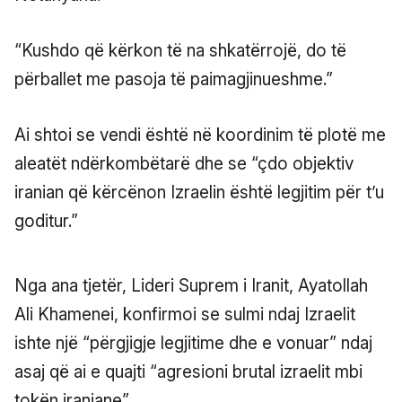
“Kushdo që kërkon të na shkatërrojë, do të
përballet me pasoja të paimagjinueshme.”
Ai shtoi se vendi është në koordinim të plotë me
aleatët ndërkombëtarë dhe se “çdo objektiv
iranian që kërcënon Izraelin është legjitim për t’u
goditur.”
Nga ana tjetër, Lideri Suprem i Iranit, Ayatollah
Ali Khamenei, konfirmoi se sulmi ndaj Izraelit
ishte një “përgjigje legjitime dhe e vonuar” ndaj
asaj që ai e quajti “agresioni brutal izraelit mbi
tokën iraniane”.