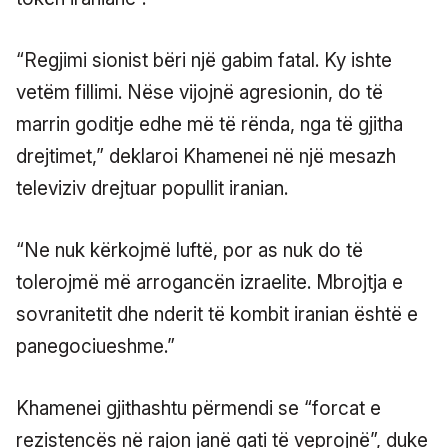
“Regjimi sionist bëri një gabim fatal. Ky ishte
vetëm fillimi. Nëse vijojnë agresionin, do të
marrin goditje edhe më të rënda, nga të gjitha
drejtimet,” deklaroi Khamenei në një mesazh
televiziv drejtuar popullit iranian.
“Ne nuk kërkojmë luftë, por as nuk do të
tolerojmë më arrogancën izraelite. Mbrojtja e
sovranitetit dhe nderit të kombit iranian është e
panegociueshme.”
Khamenei gjithashtu përmendi se “forcat e
rezistencës në rajon janë gati të veprojnë”, duke