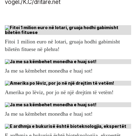
vogël./K.C/dritare.net
Fitoi 1 milion euro në lotari, gruaja hodhi gabimisht
biletën fituese në plehra!
Ja me sa këmbehet monedha e huaj sot!
Amerika po lëviz, por jo në një drejtim të vetëm!
Ja me sa këmbehet monedha e huaj sot!
E ardhmja e bukurisë është bioteknologjia, ekspertët