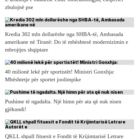
zbulojnë pse
Kredia 302 mln dollarëshe nga SHBA-të, Ambasada
amerikane në Tiranë: Do të mbështesë modernizimin e
mbrojtjes shqiptare
40 milionë lekë për sportistët! Ministri Gonxhja:
Mbështetje për sportet joolimpike
Pushime të ngadalta. Një himn për ata që nuk nisen
gjëkundi!
QKLL shpall fituesit e Fondit të Krijimtarisë Letrare