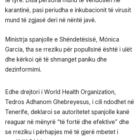
të tyre. Disa persona mund të vendosen në
karantinë, pasi periudha e inkubacionit të virusit
mund të zgjasë deri në nëntë javë.
Ministrja spanjolle e Shëndetësisë, Mónica
García, tha se rreziku për popullsinë është i ulët
dhe kërkoi që të shmanget paniku dhe
dezinformimi.
Edhe drejtori i World Health Organization,
Tedros Adhanom Ghebreyesus, i cili ndodhet në
Tenerife, deklaroi se autoritetet spanjolle kanë
reaguar në mënyrë “të fortë dhe efektive” dhe
se rreziku i përhapjes më të gjerë mbetet i