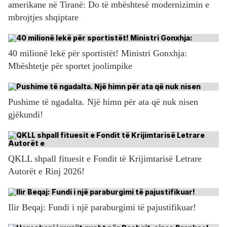
amerikane në Tiranë: Do të mbështesë modernizimin e
mbrojtjes shqiptare
40 milionë lekë për sportistët! Ministri Gonxhja:
Mbështetje për sportet joolimpike
Pushime të ngadalta. Një himn për ata që nuk nisen
gjëkundi!
QKLL shpall fituesit e Fondit të Krijimtarisë Letrare
Autorët e Rinj 2026!
Ilir Beqaj: Fundi i një paraburgimi të pajustifikuar!