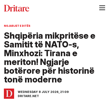
NGJARJET E DITËS
Shqipëria mikpritëse e
Samitit të NATO-s,
Minxhozi: Tirana e
meriton! Ngjarje
botërore për historinë
tonë moderne
WEDNESDAY 8 JULY 2026, 21:09
DRITARE.NET