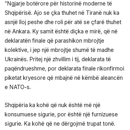
“Ngjarje botërore për historinë moderne të
Shqipërisë. Ajo se çka thuhet në Tiranë nuk ka
asnjë lloj peshe dhe roli për atë se çfarë thuhet
në Ankara. Ky samit është diçka e mirë, që në
deklaratën finale që parashikon mbrojtje
kolektive, i jep një mbrojtje shumë të madhe
Ukrainës. Pritej një zhvillim i tij, deklarata të
paqëndrueshme, por deklarata finale rikonfirmoi
piketat kryesore që mbajnë në këmbë aleancën
e NATO-s.
Shqipëria ka kohë që nuk është më një
konsumuese sigurie, por është një furnizuese
sigurie. Ka kohë që ne dërgojmë trupat tonë.