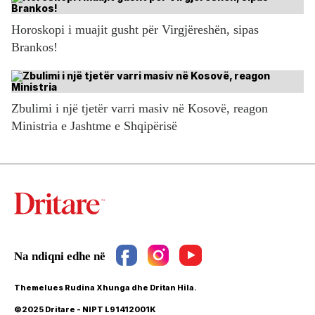
Horoskopi i muajit gusht për Virgjëreshën, sipas
Brankos!
Zbulimi i një tjetër varri masiv në Kosovë, reagon
Ministria e Jashtme e Shqipërisë
Themelues Rudina Xhunga dhe Dritan Hila.
©2025 Dritare - NIPT L91412001K