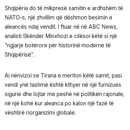
Shqipëria do të mikpresë samitin e ardhshëm të
NATO-s, një zhvillim që dëshmon besimin e
aleancës ndaj vendit. I ftuar në në ABC News,
analisti Skënder Minxhozi e cilësoi këtë si një
“ngjarje botërore për historinë moderne të
Shqipërisë”.
Ai nënvizoi se Tirana e meriton këtë samit, pasi
vendi ynë tashmë është kthyer në një furnizues
sigurie dhe lojtar me peshë në politikën rajonale,
në një kohë kur aleanca po kalon një fazë të
vështirë riorganizimi globale.