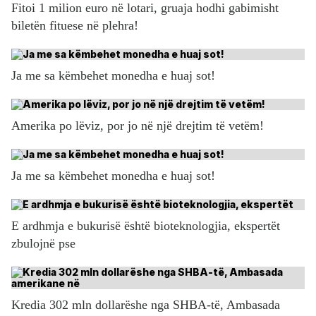
Fitoi 1 milion euro në lotari, gruaja hodhi gabimisht
biletën fituese në plehra!
Ja me sa këmbehet monedha e huaj sot!
Amerika po lëviz, por jo në një drejtim të vetëm!
Ja me sa këmbehet monedha e huaj sot!
E ardhmja e bukurisë është bioteknologjia, ekspertët
zbulojnë pse
Kredia 302 mln dollarëshe nga SHBA-të, Ambasada