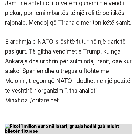
Jemi një shtet i cili jo vetëm quhemi një vend i
pjekur, por jemi mbartës të një roli të politikës
rajonale. Mendoj që Tirana e meriton këtë samit.
E ardhmja e NATO-s është futur në një qark të
pasigurt. Të gjitha vendimet e Trump, ku nga
Ankaraja dha urdhrin për sulm ndaj Iranit, ose kur
atakoi Spanjën dhe u tregua u ftohtë me
Melonin, tregon që NATO ndodhet në një pozitë
të vështirë riorganizimi”, tha analisti
Minxhozi./dritare.net