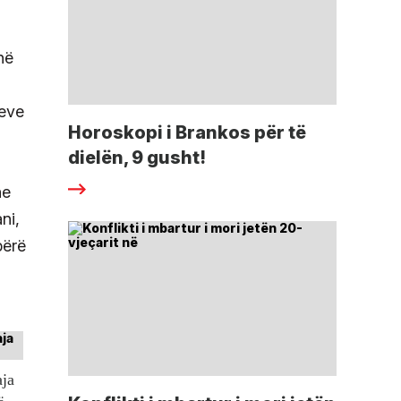
në
teve
Horoskopi i Brankos për të
dielën, 9 gusht!
he
ni,
bërë
aja