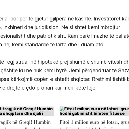
a, por për të gjetur gjilpëra në kashtë. Investitorët ka
inxhineri dhe juridiksion. Ne si shtet kemi mbrojtur
esionalisht dhe patriotikisht. Kam parë imazhe të palla
nga ne, kemi standarde të larta dhe i duam ato.
të regjistruar në hipotekë prej shumë e shumë vitesh d
 çështje ku ne nuk kemi hyrë. Jemi përqendruar te Saza
epse kërkojmë copën e shtetit shqiptar. Rrethimi është 
ë e drejtë e çdo pronari kur merr këtë leje.
ragjik në Greqi! Humbin
Fitoi 1 milion euro në lotari, gru