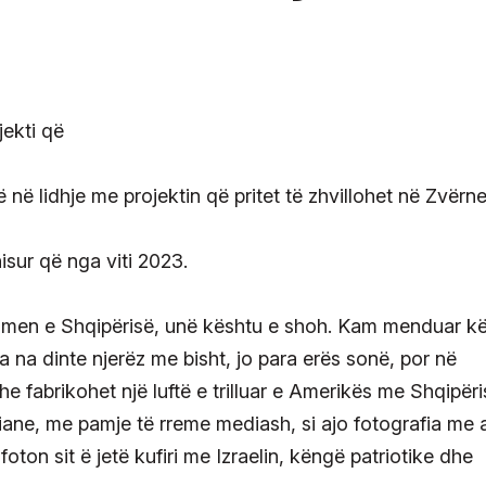
ë lidhje me projektin që pritet të zhvillohet në Zvërne
isur që nga viti 2023.
dhmen e Shqipërisë, unë kështu e shoh. Kam menduar k
ta na dinte njerëz me bisht, jo para erës sonë, por në
e fabrikohet një luftë e trilluar e Amerikës me Shqipëri
iane, me pamje të rreme mediash, si ajo fotografia me 
ton sit ë jetë kufiri me Izraelin, këngë patriotike dhe