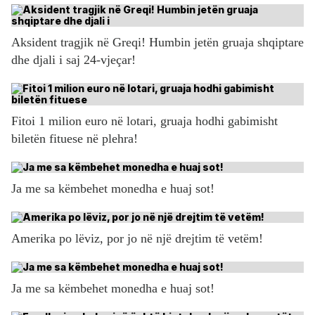
Aksident tragjik në Greqi! Humbin jetën gruaja shqiptare
dhe djali i saj 24-vjeçar!
Fitoi 1 milion euro në lotari, gruaja hodhi gabimisht
biletën fituese në plehra!
Ja me sa këmbehet monedha e huaj sot!
Amerika po lëviz, por jo në një drejtim të vetëm!
Ja me sa këmbehet monedha e huaj sot!