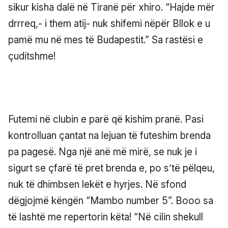
sikur kisha dalë në Tiranë për xhiro. “Hajde mër
drrreq,- i them atij- nuk shifemi nëpër Bllok e u
pamë mu në mes të Budapestit.” Sa rastësi e
çuditshme!
Futemi në clubin e parë që kishim pranë. Pasi
kontrolluan çantat na lejuan të futeshim brenda
pa pagesë. Nga një anë më mirë, se nuk je i
sigurt se çfarë të pret brenda e, po s’të pëlqeu,
nuk të dhimbsen lekët e hyrjes. Në sfond
dëgjojmë këngën “Mambo number 5”. Booo sa
të lashtë me repertorin këta! “Në cilin shekull