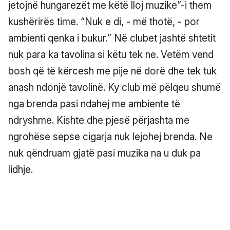
jetojnë hungarezët me këtë lloj muzike”-i them
kushërirës time. “Nuk e di, - më thotë, - por
ambienti qenka i bukur.” Në clubet jashtë shtetit
nuk para ka tavolina si këtu tek ne. Vetëm vend
bosh që të kërcesh me pije në dorë dhe tek tuk
anash ndonjë tavolinë. Ky club më pëlqeu shumë
nga brenda pasi ndahej me ambiente të
ndryshme. Kishte dhe pjesë përjashta me
ngrohëse sepse cigarja nuk lejohej brenda. Ne
nuk qëndruam gjatë pasi muzika na u duk pa
lidhje.