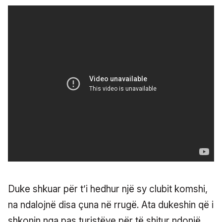
Duke shkuar për t’i hedhur një sy clubit komshi,
na ndalojnë disa çuna në rrugë. Ata dukeshin që i
shkonin nga pas turistëve për të shitur ndonjë