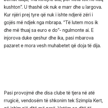
kushton”. U thashë ok nuk e marr dhe u largova.
Kur njëri prej tyre që nuk i ishte ndjerë zëri i
gojës më ndjek nga mbrapa. “Të lutem mos ik
dhe më thuaj sa euro e do”- ngulmonte ai. E
injorova duke qeshur dhe ika, pasi mbarova
pazaret e mora vesh muhabetet që doja të dija.
Pasi provojmë dhe disa clube të tjera në atë
rrugicë, vendosëm të shkonim tek Szimpla Kert,