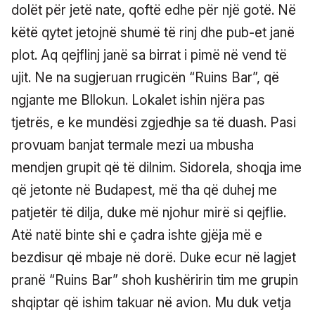
dolët për jetë nate, qoftë edhe për një gotë. Në
këtë qytet jetojnë shumë të rinj dhe pub-et janë
plot. Aq qejflinj janë sa birrat i pimë në vend të
ujit. Ne na sugjeruan rrugicën “Ruins Bar”, që
ngjante me Bllokun. Lokalet ishin njëra pas
tjetrës, e ke mundësi zgjedhje sa të duash. Pasi
provuam banjat termale mezi ua mbusha
mendjen grupit që të dilnim. Sidorela, shoqja ime
që jetonte në Budapest, më tha që duhej me
patjetër të dilja, duke më njohur mirë si qejflie.
Atë natë binte shi e çadra ishte gjëja më e
bezdisur që mbaje në dorë. Duke ecur në lagjet
pranë “Ruins Bar” shoh kushëririn tim me grupin
shqiptar që ishim takuar në avion. Mu duk vetja