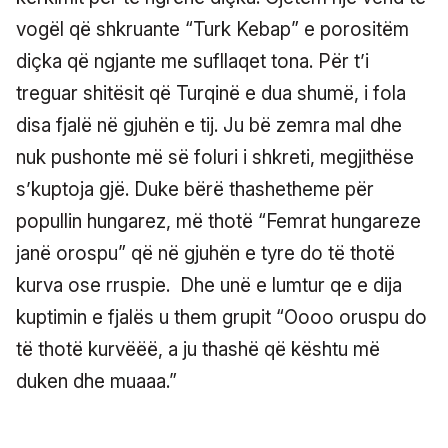
vogël që shkruante “Turk Kebap” e porositëm
diçka që ngjante me sufllaqet tona. Për t’i
treguar shitësit që Turqinë e dua shumë, i fola
disa fjalë në gjuhën e tij. Ju bë zemra mal dhe
nuk pushonte më së foluri i shkreti, megjithëse
s’kuptoja gjë. Duke bërë thashetheme për
popullin hungarez, më thotë “Femrat hungareze
janë orospu” që në gjuhën e tyre do të thotë
kurva ose rruspie. Dhe unë e lumtur qe e dija
kuptimin e fjalës u them grupit “Oooo oruspu do
të thotë kurvëëë, a ju thashë që kështu më
duken dhe muaaa.”