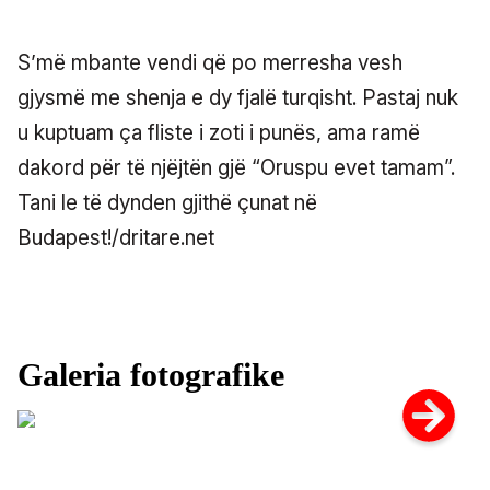
S’më mbante vendi që po merresha vesh
gjysmë me shenja e dy fjalë turqisht. Pastaj nuk
u kuptuam ça fliste i zoti i punës, ama ramë
dakord për të njëjtën gjë “Oruspu evet tamam”.
Tani le të dynden gjithë çunat në
Budapest!/dritare.net