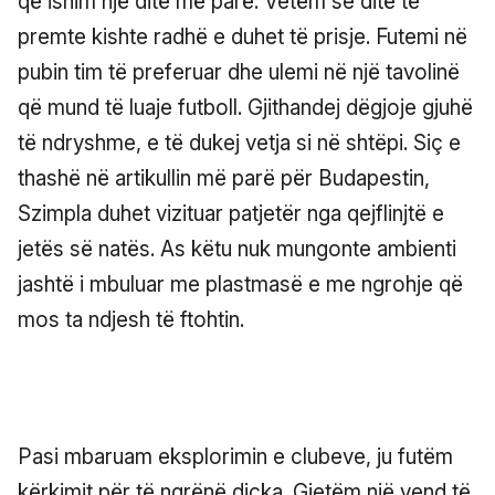
që ishim një ditë më parë. Vetëm se ditë të
premte kishte radhë e duhet të prisje. Futemi në
pubin tim të preferuar dhe ulemi në një tavolinë
që mund të luaje futboll. Gjithandej dëgjoje gjuhë
të ndryshme, e të dukej vetja si në shtëpi. Siç e
thashë në artikullin më parë për Budapestin,
Szimpla duhet vizituar patjetër nga qejflinjtë e
jetës së natës. As këtu nuk mungonte ambienti
jashtë i mbuluar me plastmasë e me ngrohje që
mos ta ndjesh të ftohtin.
Pasi mbaruam eksplorimin e clubeve, ju futëm
kërkimit për të ngrënë diçka. Gjetëm një vend të