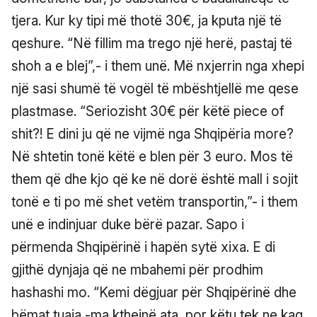
tjera. Kur ky tipi më thotë 30€, ja kputa një të
qeshure. “Në fillim ma trego një herë, pastaj të
shoh a e blej”,- i them unë. Më nxjerrin nga xhepi
një sasi shumë të vogël të mbështjellë me qese
plastmase. “Seriozisht 30€ për këtë piece of
shit?! E dini ju që ne vijmë nga Shqipëria more?
Në shtetin tonë këtë e blen për 3 euro. Mos të
them që dhe kjo që ke në dorë është mall i sojit
tonë e ti po më shet vetëm transportin,”- i them
unë e indinjuar duke bërë pazar. Sapo i
përmenda Shqipërinë i hapën sytë xixa. E di
gjithë dynjaja që ne mbahemi për prodhim
hashashi mo. “Kemi dëgjuar për Shqipërinë dhe
bëmat tuaja,-ma kthejnë ata, por këtu tek ne kaq