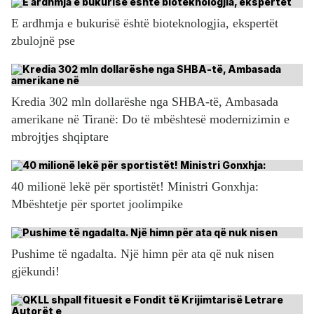
E ardhmja e bukurisë është bioteknologjia, ekspertët
zbulojnë pse
Kredia 302 mln dollarëshe nga SHBA-të, Ambasada
amerikane në Tiranë: Do të mbështesë modernizimin e
mbrojtjes shqiptare
40 milionë lekë për sportistët! Ministri Gonxhja:
Mbështetje për sportet joolimpike
Pushime të ngadalta. Një himn për ata që nuk nisen
gjëkundi!