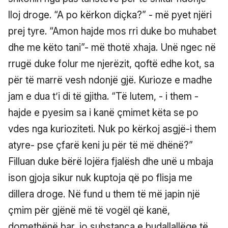
lloj droge. “A po kërkon diçka?” - më pyet njëri
prej tyre. “Amon hajde mos rri duke bo muhabet
dhe me këto tani”- më thotë xhaja. Unë ngec në
rrugë duke folur me njerëzit, qoftë edhe kot, sa
për të marrë vesh ndonjë gjë. Kurioze e madhe
jam e dua t’i di të gjitha. “Të lutem, - i them -
hajde e pyesim sa i kanë çmimet këta se po
vdes nga kurioziteti. Nuk po kërkoj asgjë-i them
atyre- pse çfarë keni ju për të më dhënë?”
Filluan duke bërë lojëra fjalësh dhe unë u mbaja
ison gjoja sikur nuk kuptoja që po flisja me
dillera droge. Në fund u them të më japin një
çmim për gjënë më të vogël që kanë,
domethënë bar, jo substanca e budallallëqe të