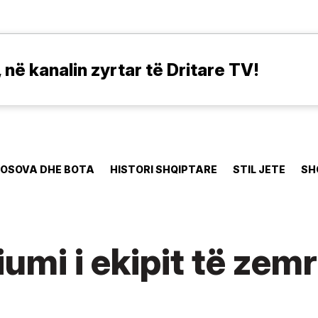
në kanalin zyrtar të Dritare TV!
OSOVA DHE BOTA
HISTORI SHQIPTARE
STIL JETE
SH
umi i ekipit të zem