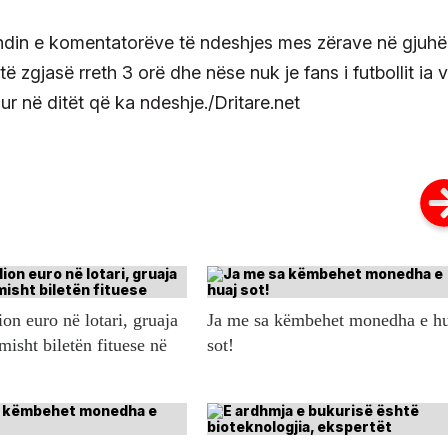
endin e komentatorëve të ndeshjes mes zërave në gjuhë
 zgjasë rreth 3 orë dhe nëse nuk je fans i futbollit ia 
ur në ditët që ka ndeshje./Dritare.net
ion euro në lotari, gruaja
Ja me sa këmbehet monedha e h
misht biletën fituese në
sot!