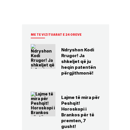
ME TE VIZITUARAT E 24 OREVE
Ndryshon Kodi
Rrugor! Ja
shkeljet që ju
heqin patentën
përgjithmonë!
Lajme të mira për
Peshqit!
Horoskopi i
Brankos për të
premten, 7
gusht!