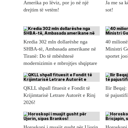
Amerika po lëviz, por jo në një
Ja me sa 
drejtim të vetëm!
sot!
Kredia 302 mln dollarëshe nga
40 milionë 
SHBA-të, Ambasada amerikane në
Ministri G
Tiranë: Do të mbështesë
sportet jo
modernizimin e mbrojtjes shqiptare
QKLL shpall fituesit e Fondit të
Ilir Beqaj:
Krijimtarisë Letrare Autorët e Rinj
të pajustif
2026!
Horoskopi i muajit gusht për Ujorin,
Horoskopi 