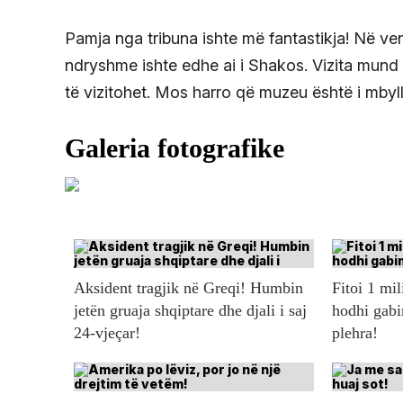
Pamja nga tribuna ishte më fantastikja! Në v
ndryshme ishte edhe ai i Shakos. Vizita mund të
të vizitohet. Mos harro që muzeu është i mbyll
Aksident tragjik në Greqi! Humbin
Fitoi 1 mil
jetën gruaja shqiptare dhe djali i saj
hodhi gabi
24-vjeçar!
plehra!