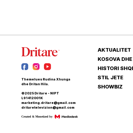
AKTUALITET
KOSOVA DHE
HISTORI SHQ
STIL JETE
Themelues Rudina Xhunga
dhe Dritan Hila.
SHOWBIZ
©2025 Dritare - NIPT
L91412001K
marketing.dritare@gmail.com
dritaretelevizion@gmail.com
Created & Monetized by