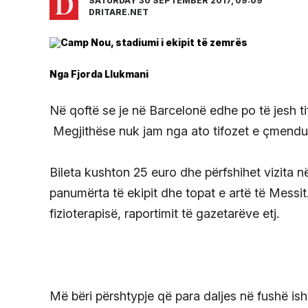
SATURDAY 30 SEPTEMBER 2017, 09:09
DRITARE.NET
Nga Fjorda Llukmani
Në qoftë se je në Barcelonë edhe po të jesh t
Megjithëse nuk jam nga ato tifozet e çmendura
Bileta kushton 25 euro dhe përfshihet vizita 
panumërta të ekipit dhe topat e artë të Messit
fizioterapisë, raportimit të gazetarëve etj.
Më bëri përshtypje që para daljes në fushë isht