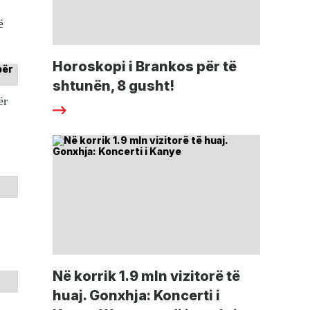
ë
Horoskopi i Brankos për të
shtunën, 8 gusht!
ër
Në korrik 1.9 mln vizitorë të
huaj. Gonxhja: Koncerti i