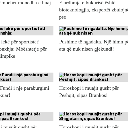
këmbehet monedha e huaj
E ardhmja e bukurisë është
bioteknologjia, ekspertët zbulojn
pse
lekë për sportistët!
Pushime të ngadalta. Një himn p
onxhja: Mbështetje për
ata që nuk nisen gjëkundi!
olimpike
 Fundi i një paraburgimi
Horoskopi i muajit gusht për
ikuar!
Peshqit, sipas Brankos!
i muajit gusht për
Horoskopi i muajit gusht për