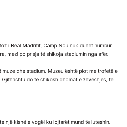
ifoz i Real Madritit, Camp Nou nuk duhet humbur.
, mezi po prisja të shikoja stadiumin nga afër.
në muze dhe stadium. Muzeu është plot me trofetë e
. Gjithashtu do të shikosh dhomat e zhveshjes, të
e një kishë e vogël ku lojtarët mund të luteshin.