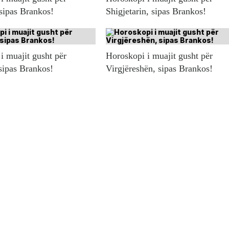
 sipas Brankos!
Shigjetarin, sipas Brankos!
i muajit gusht për
Horoskopi i muajit gusht për
sipas Brankos!
Virgjëreshën, sipas Brankos!