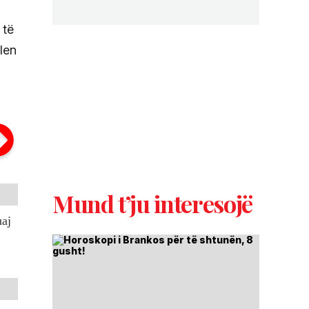
 të
vlen
Mund t’ju interesojë
uaj