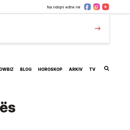
Na ndiqni edhe në
OWBIZ
BLOG
HOROSKOP
ARKIV
TV
rës