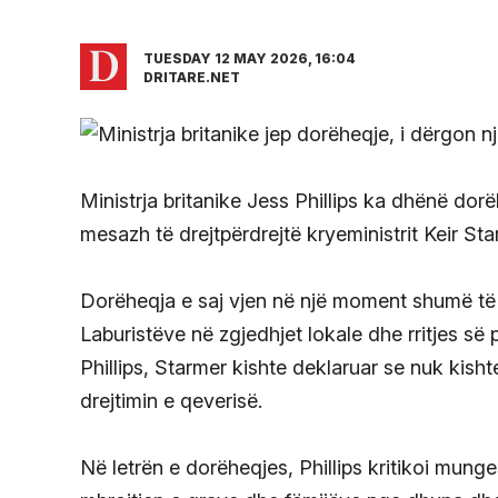
TUESDAY 12 MAY 2026, 16:04
DRITARE.NET
Ministrja britanike Jess Phillips ka dhënë dor
mesazh të drejtpërdrejtë kryeministrit Keir Star
Dorëheqja e saj vjen në një moment shumë të 
Laburistëve në zgjedhjet lokale dhe rritjes së
Phillips, Starmer kishte deklaruar se nuk kis
drejtimin e qeverisë.
Në letrën e dorëheqjes, Phillips kritikoi mun