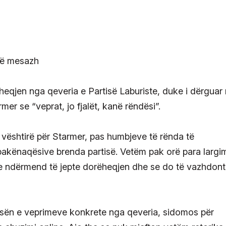
ëheqjen nga qeveria e Partisë Laburiste, duke i dërguar 
mer se “veprat, jo fjalët, kanë rëndësi”.
vështirë për Starmer, pas humbjeve të rënda të
 pakënaqësive brenda partisë. Vetëm pak orë para largim
hte ndërmend të jepte dorëheqjen dhe se do të vazhdon
gesën e veprimeve konkrete nga qeveria, sidomos për