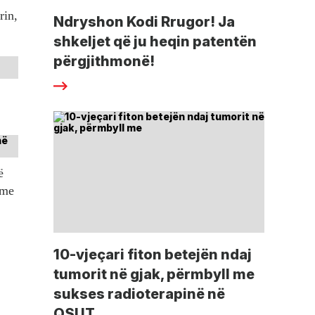
rin,
Ndryshon Kodi Rrugor! Ja
shkeljet që ju heqin patentën
përgjithmonë!
ë
tme
10-vjeçari fiton betejën ndaj
tumorit në gjak, përmbyll me
sukses radioterapinë në
QSUT