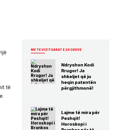
ME TE VIZITUARAT E 24 OREVE
një
Ndryshon Kodi
Rrugor! Ja
shkeljet që ju
heqin patentën
it të
përgjithmonë!
te
Lajme të mira për
Peshqit!
Horoskopi i
Brankos për të