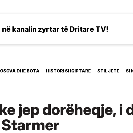
në kanalin zyrtar të Dritare TV!
OSOVA DHE BOTA
HISTORI SHQIPTARE
STIL JETE
SH
ike jep dorëheqje, i
 Starmer