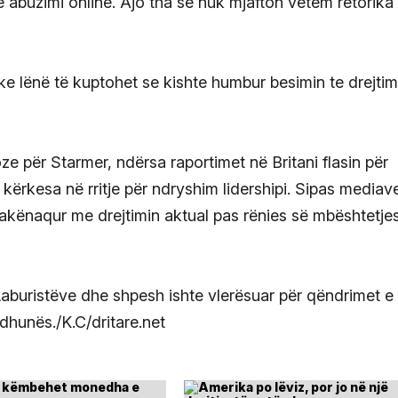
 abuzimi online. Ajo tha se nuk mjafton vetëm retorika
duke lënë të kuptohet se kishte humbur besimin te drejtim
ze për Starmer, ndërsa raportimet në Britani flasin për
 kërkesa në rritje për ndryshim lidershipi. Sipas mediav
 pakënaqur me drejtimin aktual pas rënies së mbështetje
 Laburistëve dhe shpesh ishte vlerësuar për qëndrimet e 
 dhunës./K.C/dritare.net