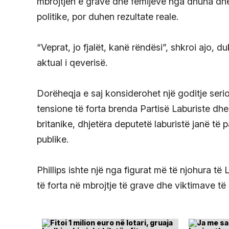
mbrojtjen e grave dhe fëmijëve nga dhuna dhe
politike, por duhen rezultate reale.
“Veprat, jo fjalët, kanë rëndësi”, shkroi ajo, 
aktual i qeverisë.
Dorëheqja e saj konsiderohet një goditje serio
tensione të forta brenda Partisë Laburiste dhe
britanike, dhjetëra deputetë laburistë janë të
publike.
Phillips ishte një nga figurat më të njohura të
të forta në mbrojtje të grave dhe viktimave të