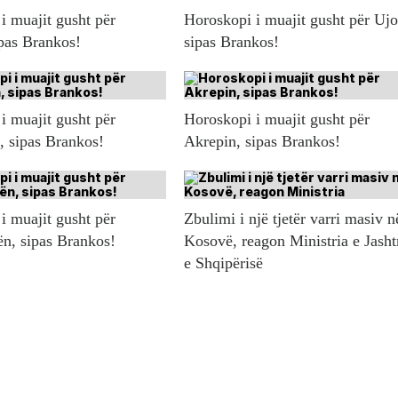
i muajit gusht për
Horoskopi i muajit gusht për Ujo
ipas Brankos!
sipas Brankos!
i muajit gusht për
Horoskopi i muajit gusht për
n, sipas Brankos!
Akrepin, sipas Brankos!
i muajit gusht për
Zbulimi i një tjetër varri masiv n
ën, sipas Brankos!
Kosovë, reagon Ministria e Jash
e Shqipërisë