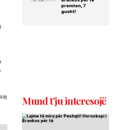
premten, 7
gusht!
i
e
s
saj
Mund t’ju interesojë