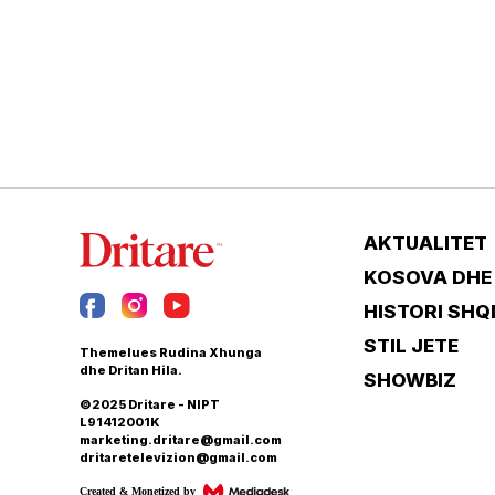
AKTUALITET
KOSOVA DHE
HISTORI SHQ
STIL JETE
Themelues Rudina Xhunga
dhe Dritan Hila.
SHOWBIZ
©2025 Dritare - NIPT
L91412001K
marketing.dritare@gmail.com
dritaretelevizion@gmail.com
Created & Monetized by