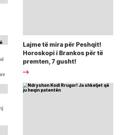
Lajme të mira për Peshqit!
Horoskopi i Brankos për të
në
premten, 7 gusht!
are
nj