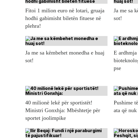
Fitoi 1 milion euro në lotari, gruaja
Ja me sa 
hodhi gabimisht biletën fituese në
sot!
plehra!
Ja me sa këmbehet monedha e huaj
E ardhmja 
sot!
bioteknolo
pse
40 milionë lekë për sportistët!
Pushime të
Ministri Gonxhja: Mbështetje për
ata që nuk
sportet joolimpike