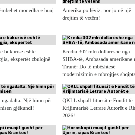
këmbehet monedha e huaj
Amerika po lëviz, por jo në një
drejtim të vetëm!
e bukurisë është
Kredia 302 mln dollarëshe nga
gjia, ekspertët zbulojnë
SHBA-të, Ambasada amerikane 
Tiranë: Do të mbështesë
modernizimin e mbrojtjes shqipt
 ngadalta. Një himn për
QKLL shpall fituesit e Fondit të
 nisen gjëkundi!
Krijimtarisë Letrare Autorët e Ri
2026!