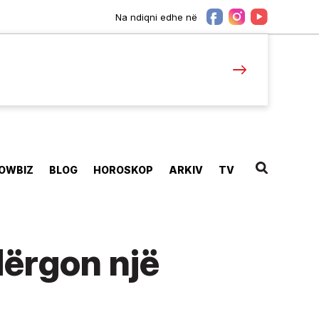
Na ndiqni edhe në
OWBIZ
BLOG
HOROSKOP
ARKIV
TV
 dërgon një