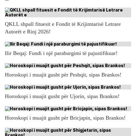
QKLL shpall fituesit e Fondit të Krijimtarisë Letrare
Autorët e Rinj 2026!
Ilir Beqaj: Fundi i një paraburgimi të pajustifikuar!
Horoskopi i muajit gusht për Peshqit, sipas Brankos!
Horoskopi i muajit gusht për Ujorin, sipas Brankos!
Horoskopi i muajit gusht për Bricjapin, sipas Brankos!