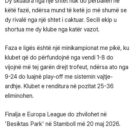
Dy skuadra nga një shtet nuk do përballen në
këtë fazë, ndërsa mund të ketë jo më shumë se
dy rivalë nga një shtet i caktuar. Secili ekip u
shortua me dy klube nga katër vazot.
Faza e ligës është një minikampionat me pikë, ku
klubet që do përfundojnë nga vendi 1-8 do
vijojnë më tej garën drejt trofeut, ndërsa ato nga
9-24 do luajnë play-off me sistemin vajtje-
ardhje. Klubet e renditura në pozitat 25-36
eliminohen.
Finalja e Europa League do zhvilohet në
'Besiktas Park' në Stamboll më 20 maj 2026.