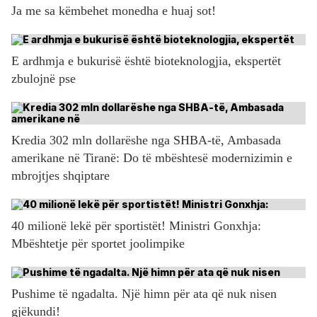
Ja me sa këmbehet monedha e huaj sot!
E ardhmja e bukurisë është bioteknologjia, ekspertët
zbulojnë pse
Kredia 302 mln dollarëshe nga SHBA-të, Ambasada
amerikane në Tiranë: Do të mbështesë modernizimin e
mbrojtjes shqiptare
40 milionë lekë për sportistët! Ministri Gonxhja:
Mbështetje për sportet joolimpike
Pushime të ngadalta. Një himn për ata që nuk nisen
gjëkundi!