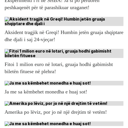
Eksperimenti i ri në SHBA! Ja si po përdoren
peshkaqenët për të parashikuar uraganet!
Aksident tragjik në Greqi! Humbin jetën gruaja shqiptare
dhe djali i saj 24-vjeçar!
Fitoi 1 milion euro në lotari, gruaja hodhi gabimisht
biletën fituese në plehra!
Ja me sa këmbehet monedha e huaj sot!
Amerika po lëviz, por jo në një drejtim të vetëm!