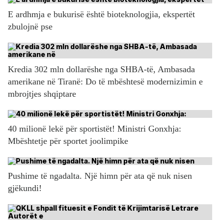
E ardhmja e bukurisë është bioteknologjia, ekspertët
zbulojnë pse
Kredia 302 mln dollarëshe nga SHBA-të, Ambasada
amerikane në Tiranë: Do të mbështesë modernizimin e
mbrojtjes shqiptare
40 milionë lekë për sportistët! Ministri Gonxhja:
Mbështetje për sportet joolimpike
Pushime të ngadalta. Një himn për ata që nuk nisen
gjëkundi!