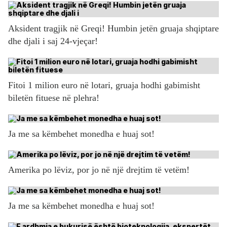
Aksident tragjik në Greqi! Humbin jetën gruaja shqiptare
dhe djali i saj 24-vjeçar!
Fitoi 1 milion euro në lotari, gruaja hodhi gabimisht
biletën fituese në plehra!
Ja me sa këmbehet monedha e huaj sot!
Amerika po lëviz, por jo në një drejtim të vetëm!
Ja me sa këmbehet monedha e huaj sot!