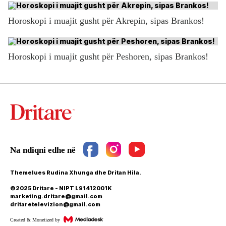
Horoskopi i muajit gusht për Akrepin, sipas Brankos!
Horoskopi i muajit gusht për Peshoren, sipas Brankos!
Themelues Rudina Xhunga dhe Dritan Hila.
©2025 Dritare - NIPT L91412001K
marketing.dritare@gmail.com
dritaretelevizion@gmail.com
Created & Monetized by