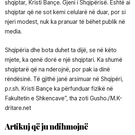
shqiptar, Kristi Bançe. Gjeni i Shqipërisë. Është ai
shqiptar që ne sot kemi celularë në duar, por si
njeri modest, nuk ka pranuar të bëhet publik në
media.
Shqipëria dhe bota duhet ta dijë, se në këto
mjete, ka qenë dorë e një shqiptari. Ka shumë
shqiptarë që na nderojnë, por pak ia dinë
rëndësinë. Të gjithë janë arsimuar në Shqipëri,
p.r.sh. Kristi Bançe ka përfunduar fizikë në
Fakultetin e Shkencave”, tha zoti Gusho./M.K-
dritare.net