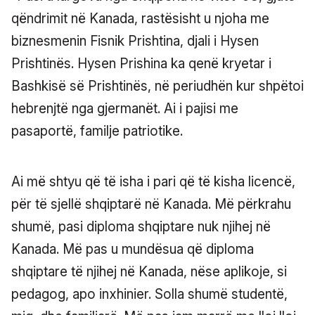
qëndrimit në Kanada, rastësisht u njoha me
biznesmenin Fisnik Prishtina, djali i Hysen
Prishtinës. Hysen Prishina ka qenë kryetar i
Bashkisë së Prishtinës, në periudhën kur shpëtoi
hebrenjtë nga gjermanët. Ai i pajisi me
pasaportë, familje patriotike.
Ai më shtyu që të isha i pari që të kisha licencë,
për të sjellë shqiptarë në Kanada. Më përkrahu
shumë, pasi diploma shqiptare nuk njihej në
Kanada. Më pas u mundësua që diploma
shqiptare të njihej në Kanada, nëse aplikoje, si
pedagog, apo inxhinier. Solla shumë studentë,