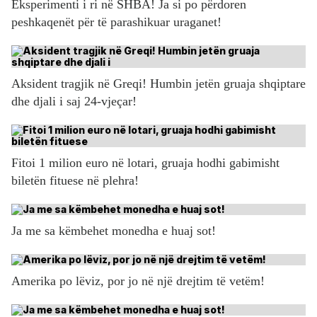
Eksperimenti i ri në SHBA! Ja si po përdoren
peshkaqenët për të parashikuar uraganet!
Aksident tragjik në Greqi! Humbin jetën gruaja shqiptare
dhe djali i saj 24-vjeçar!
Fitoi 1 milion euro në lotari, gruaja hodhi gabimisht
biletën fituese në plehra!
Ja me sa këmbehet monedha e huaj sot!
Amerika po lëviz, por jo në një drejtim të vetëm!