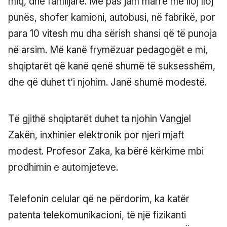
miq, dhe familjarë. Më pas jam marrë me lloj lloj
punës, shofer kamioni, autobusi, në fabrikë, por
para 10 vitesh mu dha sërish shansi që të punoja
në arsim. Më kanë frymëzuar pedagogët e mi,
shqiptarët që kanë qenë shumë të suksesshëm,
dhe që duhet t’i njohim. Janë shumë modestë.
Të gjithë shqiptarët duhet ta njohin Vangjel
Zakën, inxhinier elektronik por njeri mjaft
modest. Profesor Zaka, ka bërë kërkime mbi
prodhimin e automjeteve.
Telefonin celular që ne përdorim, ka katër
patenta telekomunikacioni, të një fizikanti