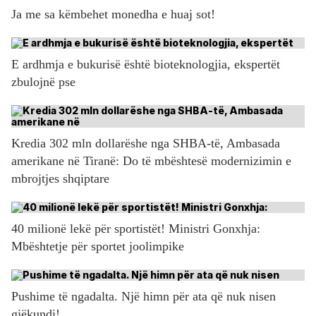
Ja me sa këmbehet monedha e huaj sot!
E ardhmja e bukurisë është bioteknologjia, ekspertët
zbulojnë pse
Kredia 302 mln dollarëshe nga SHBA-të, Ambasada
amerikane në Tiranë: Do të mbështesë modernizimin e
mbrojtjes shqiptare
40 milionë lekë për sportistët! Ministri Gonxhja:
Mbështetje për sportet joolimpike
Pushime të ngadalta. Një himn për ata që nuk nisen
gjëkundi!