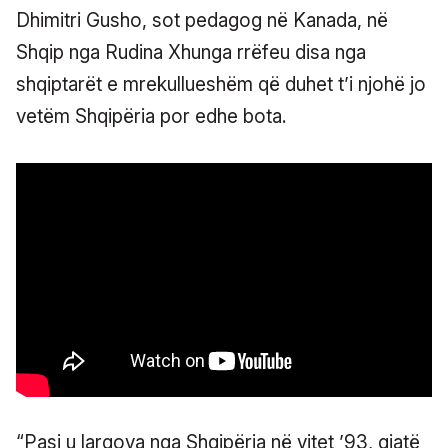
Dhimitri Gusho, sot pedagog në Kanada, në
Shqip nga Rudina Xhunga rrëfeu disa nga
shqiptarët e mrekullueshëm që duhet t’i njohë jo
vetëm Shqipëria por edhe bota.
“Pasi u largova nga Shqipëria në vitet ’93, gjatë