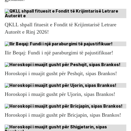
QKLL shpall fituesit e Fondit të Krijimtarisë Letrare
Autorët e Rinj 2026!
Ilir Beqaj: Fundi i një paraburgimi të pajustifikuar!
Horoskopi i muajit gusht për Peshqit, sipas Brankos!
Horoskopi i muajit gusht për Ujorin, sipas Brankos!
Horoskopi i muajit gusht për Bricjapin, sipas Brankos!