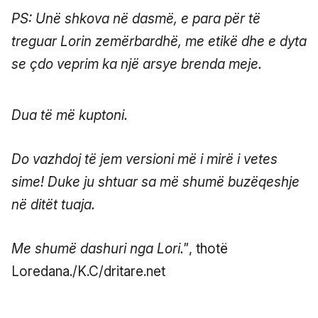
PS: Unë shkova në dasmë, e para për të
treguar Lorin zemërbardhë, me etikë dhe e dyta
se çdo veprim ka një arsye brenda meje.
Dua të më kuptoni.
Do vazhdoj të jem versioni më i mirë i vetes
sime! Duke ju shtuar sa më shumë buzëqeshje
në ditët tuaja.
Me shumë dashuri nga Lori."
, thotë
Loredana./K.C/dritare.net