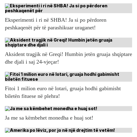
Eksperimenti i ri në SHBA! Ja si po përdoren
peshkaqenët për të parashikuar uraganet!
Aksident tragjik në Greqi! Humbin jetën gruaja shqiptare
dhe djali i saj 24-vjeçar!
Fitoi 1 milion euro në lotari, gruaja hodhi gabimisht
biletën fituese në plehra!
Ja me sa këmbehet monedha e huaj sot!