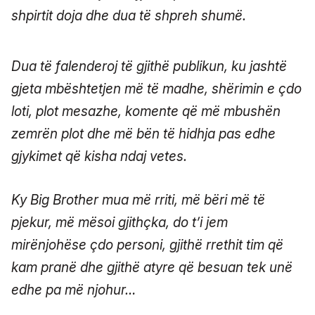
shpirtit doja dhe dua të shpreh shumë.
Dua të falenderoj të gjithë publikun, ku jashtë
gjeta mbështetjen më të madhe, shërimin e çdo
loti, plot mesazhe, komente që më mbushën
zemrën plot dhe më bën të hidhja pas edhe
gjykimet që kisha ndaj vetes.
Ky Big Brother mua më rriti, më bëri më të
pjekur, më mësoi gjithçka, do t’i jem
mirënjohëse çdo personi, gjithë rrethit tim që
kam pranë dhe gjithë atyre që besuan tek unë
edhe pa më njohur…