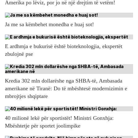
Amerika po lëviz, por jo në një drejtim të vetëm!
Ja me sa këmbehet monedha e huaj sot!
E ardhmja e bukurisë është bioteknologjia, ekspertët
zbulojnë pse
Kredia 302 mln dollarëshe nga SHBA-të, Ambasada
amerikane në Tiranë: Do të mbështesë modernizimin e
mbrojtjes shqiptare
40 milionë lekë për sportistët! Ministri Gonxhja:
Mbështetje për sportet joolimpike