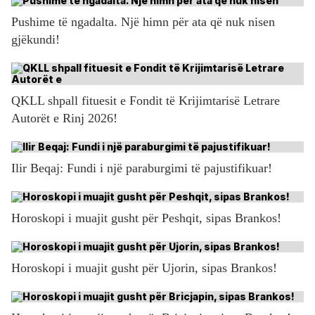
Pushime të ngadalta. Një himn për ata që nuk nisen
gjëkundi!
QKLL shpall fituesit e Fondit të Krijimtarisë Letrare
Autorët e Rinj 2026!
Ilir Beqaj: Fundi i një paraburgimi të pajustifikuar!
Horoskopi i muajit gusht për Peshqit, sipas Brankos!
Horoskopi i muajit gusht për Ujorin, sipas Brankos!