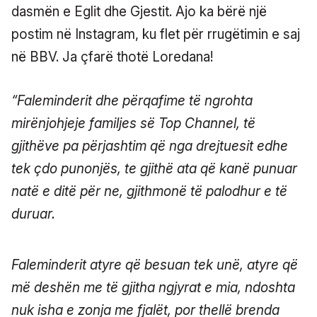
dasmën e Eglit dhe Gjestit. Ajo ka bërë një
postim në Instagram, ku flet për rrugëtimin e saj
në BBV. Ja çfarë thotë Loredana!
“Faleminderit dhe përqafime të ngrohta
mirënjohjeje familjes së Top Channel, të
gjithëve pa përjashtim që nga drejtuesit edhe
tek çdo punonjës, te gjithë ata që kanë punuar
natë e ditë për ne, gjithmonë të palodhur e të
duruar.
Faleminderit atyre që besuan tek unë, atyre që
më deshën me të gjitha ngjyrat e mia, ndoshta
nuk isha e zonja me fjalët, por thellë brenda