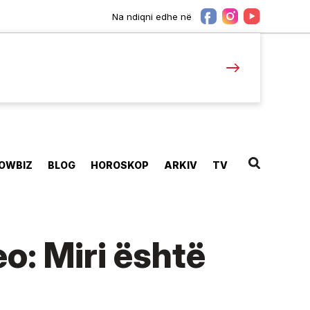
Na ndiqni edhe në
OWBIZ
BLOG
HOROSKOP
ARKIV
TV
o: Miri është