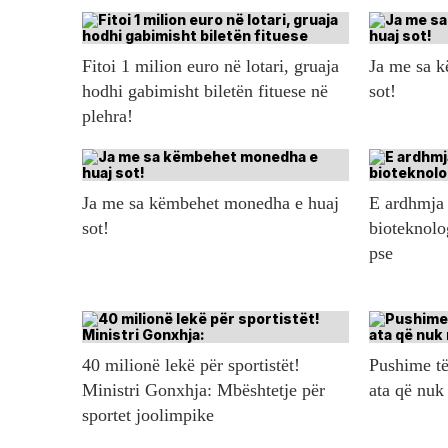
Fitoi 1 milion euro në lotari, gruaja
Ja me sa 
hodhi gabimisht biletën fituese në
sot!
plehra!
Ja me sa këmbehet monedha e huaj
E ardhmja 
sot!
bioteknolo
pse
40 milionë lekë për sportistët!
Pushime të
Ministri Gonxhja: Mbështetje për
ata që nuk
sportet joolimpike