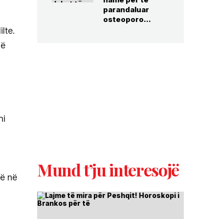
parandaluar
osteoporo...
lte.
jë
ni
Mund t’ju interesojë
më në