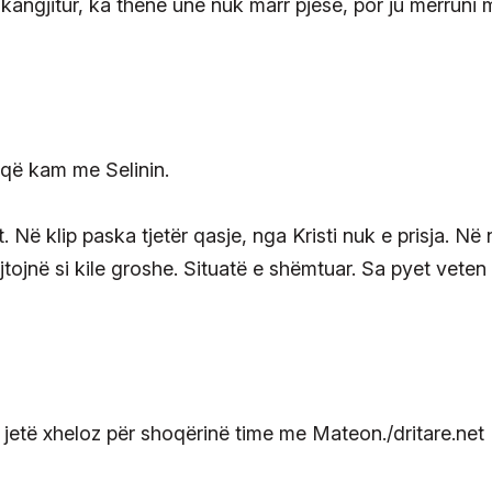
hkangjitur, ka thënë unë nuk marr pjesë, por ju merruni 
 që kam me Selinin.
 Në klip paska tjetër qasje, nga Kristi nuk e prisja. Në 
tojnë si kile groshe. Situatë e shëmtuar. Sa pyet veten
ë jetë xheloz për shoqërinë time me Mateon./dritare.net