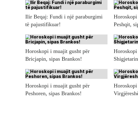
Ilir Beqaj: Fundi i një paraburgimi
Horoskopi 
të pajustifikuar!
Peshqit, s
Horoskopi i muajit gusht për
Horoskopi 
Bricjapin, sipas Brankos!
Shigjetari
Horoskopi i muajit gusht për
Horoskopi 
Peshoren, sipas Brankos!
Virgjëresh