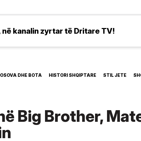
në kanalin zyrtar të Dritare TV!
OSOVA DHE BOTA
HISTORI SHQIPTARE
STIL JETE
SH
në Big Brother, Mate
in