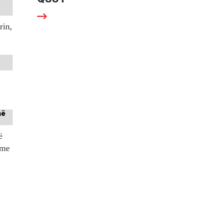
rin,
ë
tme