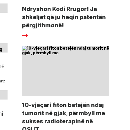
Ndryshon Kodi Rrugor! Ja
shkeljet që ju heqin patentën
përgjithmonë!
në
are
10-vjeçari fiton betejën ndaj
tumorit në gjak, përmbyll me
nj
sukses radioterapinë në
QSUT