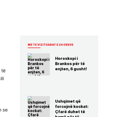
ME TE VIZITUARAT E 24 OREVE
Horoskopi i
Brankos për të
enjten, 6 gusht!
 të
li
Ushqimet që
forcojnë kockat:
n se
Çfarë duhet të
hamë për të