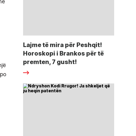
me
Lajme të mira për Peshqit!
Horoskopi i Brankos për të
premten, 7 gusht!
një
 po