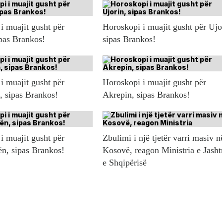
i muajit gusht për
Horoskopi i muajit gusht për Ujo
ipas Brankos!
sipas Brankos!
i muajit gusht për
Horoskopi i muajit gusht për
n, sipas Brankos!
Akrepin, sipas Brankos!
i muajit gusht për
Zbulimi i një tjetër varri masiv n
ën, sipas Brankos!
Kosovë, reagon Ministria e Jash
e Shqipërisë