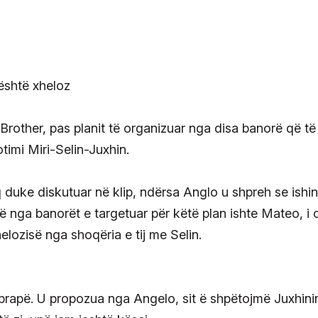
Brother, pas planit të organizuar nga disa banorë që të
otimi Miri-Selin-Juxhin.
 duke diskutuar në klip, ndërsa Anglo u shpreh se ishin
ë nga banorët e targetuar për këtë plan ishte Mateo, i ci
helozisë nga shoqëria e tij me Selin.
 prapë. U propozua nga Angelo, sit ë shpëtojmë Juxhini