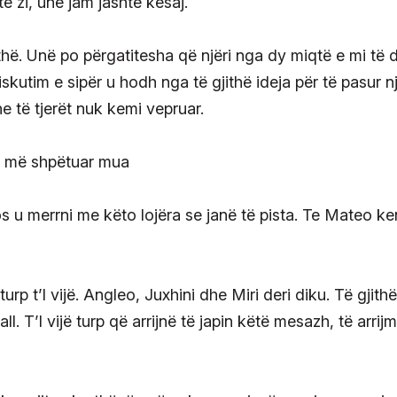
ë zi, unë jam jashtë kësaj.
hë. Unë po përgatitesha që njëri nga dy miqtë e mi të di
iskutim e sipër u hodh nga të gjithë ideja për të pasur n
ne të tjerët nuk kemi vepruar.
të më shpëtuar mua
 u merrni me këto lojëra se janë të pista. Te Mateo ke
rp t’I vijë. Angleo, Juxhini dhe Miri deri diku. Të gjithë
. T’I vijë turp që arrijnë të japin këtë mesazh, të arrij