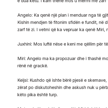
e dua këtu. I kam thënë mos u merrni me zarf t
Angelo: Ka qenë një plan i menduar nga të gjit
Kishin mendjen të fitonim sfidën e fundit, në d
zarf të zi. I vetmi që ka vepruar ka qenë Miri, 
Juxhini: Mos luftë nëse e keni me qëllim për 
Miri: Angelo ma ka propozuar dhe i thashë mos
rënë në grackë.
Keijsi: Kushdo që ishte bërë pjesë e skemave, tu
zërat po diskutoheshin dhe askush nuk u përball
këto pika është turp.