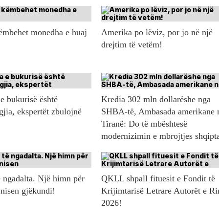
këmbehet monedha e huaj
Amerika po lëviz, por jo në një
drejtim të vetëm!
e bukurisë është
Kredia 302 mln dollarëshe nga
gjia, ekspertët zbulojnë
SHBA-të, Ambasada amerikane 
Tiranë: Do të mbështesë
modernizimin e mbrojtjes shqipt
 ngadalta. Një himn për
QKLL shpall fituesit e Fondit të
 nisen gjëkundi!
Krijimtarisë Letrare Autorët e Ri
2026!