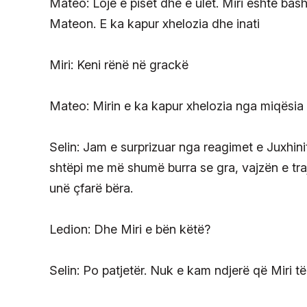
Mateo: Lojë e pisët dhe e ulët. Miri është bas
Mateon. E ka kapur xhelozia dhe inati
Miri: Keni rënë në grackë
Mateo: Mirin e ka kapur xhelozia nga miqësia
Selin: Jam e surprizuar nga reagimet e Juxhinit.
shtëpi me më shumë burra se gra, vajzën e traj
unë çfarë bëra.
Ledion: Dhe Miri e bën këtë?
Selin: Po patjetër. Nuk e kam ndjerë që Miri t