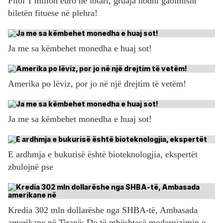
Fitoi 1 milion euro në lotari, gruaja hodhi gabimisht
biletën fituese në plehra!
Ja me sa këmbehet monedha e huaj sot!
Amerika po lëviz, por jo në një drejtim të vetëm!
Ja me sa këmbehet monedha e huaj sot!
E ardhmja e bukurisë është bioteknologjia, ekspertët
zbulojnë pse
Kredia 302 mln dollarëshe nga SHBA-të, Ambasada
amerikane në Tiranë: Do të mbështesë modernizimin e