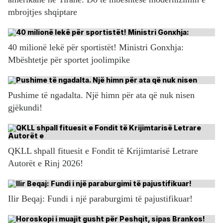
mbrojtjes shqiptare
40 milionë lekë për sportistët! Ministri Gonxhja:
Mbështetje për sportet joolimpike
Pushime të ngadalta. Një himn për ata që nuk nisen
gjëkundi!
QKLL shpall fituesit e Fondit të Krijimtarisë Letrare
Autorët e Rinj 2026!
Ilir Beqaj: Fundi i një paraburgimi të pajustifikuar!