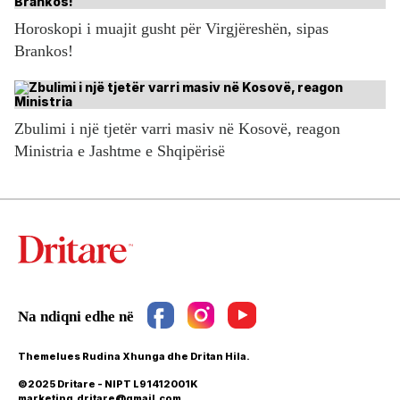
Horoskopi i muajit gusht për Virgjëreshën, sipas
Brankos!
Zbulimi i një tjetër varri masiv në Kosovë, reagon
Ministria e Jashtme e Shqipërisë
Themelues Rudina Xhunga dhe Dritan Hila.
©2025 Dritare - NIPT L91412001K
marketing.dritare@gmail.com