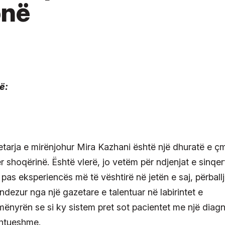
onë
 gazetarja e mirënjohur Mira Kazhani është një dhuratë e ç
 shoqërinë. Është vlerë, jo vetëm për ndjenjat e sinqer
 pas eksperiencës më të vështirë në jetën e saj, përball
 ndezur nga një gazetare e talentuar në labirintet e
mënyrën se si ky sistem pret sot pacientet me një diag
shtueshme.