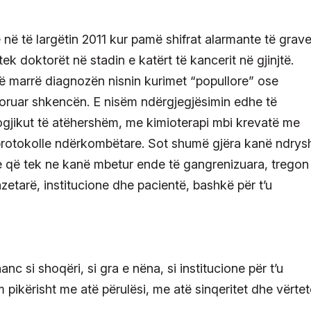
në të largëtin 2011 kur pamë shifrat alarmante të grav
k doktorët në stadin e katërt të kancerit në gjinjtë.
ë marrë diagnozën nisnin kurimet “popullore” ose
joruar shkencën. E nisëm ndërgjegjësimin edhe të
gjikut të atëhershëm, me kimioterapi mbi krevatë me
 protokolle ndërkombëtare. Sot shumë gjëra kanë ndrys
ve që tek ne kanë mbetur ende të gangrenizuara, tregon
zetarë, institucione dhe pacientë, bashkë për t’u
hanc si shoqëri, si gra e nëna, si institucione për t’u
pikërisht me atë përulësi, me atë sinqeritet dhe vërtet