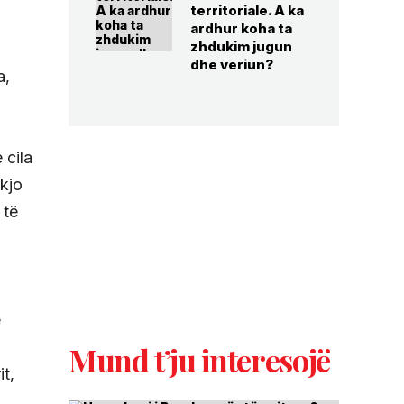
territoriale. A ka
ardhur koha ta
zhdukim jugun
dhe veriun?
a,
 cila
 kjo
 të
ë
Mund t’ju interesojë
it,