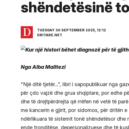
shëndetësinë t
TUESDAY 30 SEPTEMBER 2025, 12:12
DRITARE.NET
Nga Alba Malltezi
“Një ditë tjetër...”, libri i sapopublikuar nga
për çdo vajzë dhe grua shqiptare, por edhe për
dhe të drejtpërdrejta që rrëfen në vetë të parë
me kancerin e gjirit, por sidomos, për dritën e
ndërlikuara të sistemit tonë shëndetësor dhe 
ende tronditëse, depersonalizuese dhe të ku