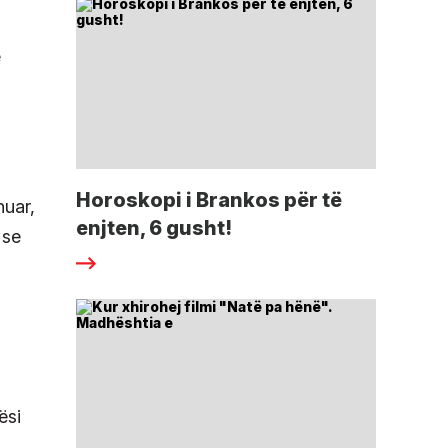
e
Horoskopi i Brankos për të
huar,
enjten, 6 gusht!
 se
ësi