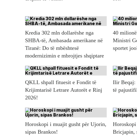
Kredia 302 mln dollarëshe nga
40 milionë 
SHBA-të, Ambasada amerikane në
Ministri G
Tiranë: Do të mbështesë
sportet jo
modernizimin e mbrojtjes shqiptare
QKLL shpall fituesit e Fondit të
Ilir Beqaj:
Krijimtarisë Letrare Autorët e Rinj
të pajustif
2026!
Horoskopi i muajit gusht për Ujorin,
Horoskopi 
sipas Brankos!
Bricjapin,