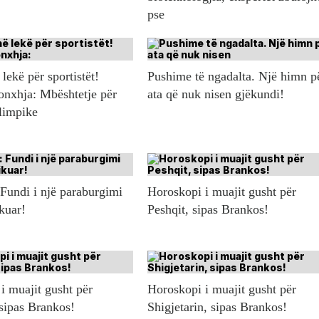
pse
lekë për sportistët!
Pushime të ngadalta. Një himn p
onxhja: Mbështetje për
ata që nuk nisen gjëkundi!
olimpike
 Fundi i një paraburgimi
Horoskopi i muajit gusht për
ikuar!
Peshqit, sipas Brankos!
i muajit gusht për
Horoskopi i muajit gusht për
 sipas Brankos!
Shigjetarin, sipas Brankos!