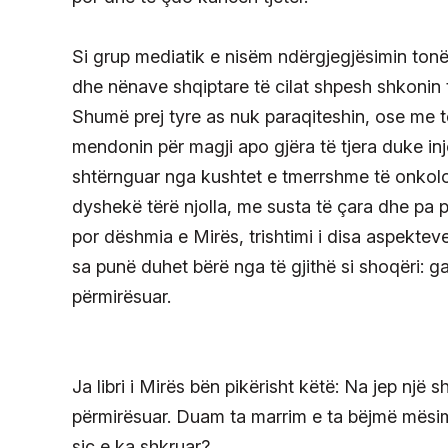
Si grup mediatik e nisëm ndërgjegjësimin tonë 
dhe nënave shqiptare të cilat shpesh shkonin te
Shumë prej tyre as nuk paraqiteshin, ose me t
mendonin për magji apo gjëra të tjera duke in
shtërnguar nga kushtet e tmerrshme të onkolo
dyshekë tërë njolla, me susta të çara dhe pa
por dëshmia e Mirës, trishtimi i disa aspekte
sa punë duhet bërë nga të gjithë si shoqëri: ga
përmirësuar.
Ja libri i Mirës bën pikërisht këtë: Na jep një s
përmirësuar. Duam ta marrim e ta bëjmë mësim 
siç e ka shkruar?