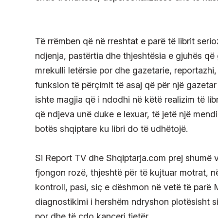
Të rrëmben që në rreshtat e parë të librit serioz
ndjenja, pastërtia dhe thjeshtësia e gjuhës që 
mrekulli letërsie por dhe gazetarie, reportazhi
funksion të përçimit të asaj që për një gazetar
ishte magjia që i ndodhi në këtë realizim të libr
që ndjeva unë duke e lexuar, të jetë një men
botës shqiptare ku libri do të udhëtojë.
Si Report TV dhe Shqiptarja.com prej shumë v
fjongon rozë, thjeshtë për të kujtuar motrat, n
kontroll, pasi, siç e dëshmon në vetë të parë M
diagnostikimi i hershëm ndryshon plotësisht si 
por dhe të çdo kanceri tjetër.