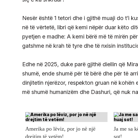
Nesër është 1 tetori dhe i gjithë muaji do t’i ku
në të vërtetë, libri që kemi nëpër duar këto d
pyetjen e madhe: A kemi bërë më të mirën për 
gatshme në krah të tyre dhe të nxisin instituc
Edhe në 2025, duke parë gjithë diellin që Mira k
shumë, ende shumë për të bërë dhe për të arri
dinjitetin njerëzor, respekton gruan në kohën 
më shumë humanizëm dhe Dashuri, që nuk na m
Amerika po lëviz, por jo në një
Ja me sa 
drejtim të vetëm!
sot!