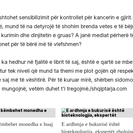
shtohet sensibilizimit për kontrollet për kancerin e gjirit
itë, mund të na detyrojë të shohim brenda vetes e të bë
kurimin dhe dinjitetin e gruas? A janë mediat përherë t
ionet për të bërë më të vlefshmen?
a hedhur në fjalitë e librit të saj, është e qartë se mbe
tur tek niveli që mund ta themi me plot gojën që respe
e saj më të vështirë. Për të kuruar mirë, shërben sidom
ungojnë, vetëm duhet t'i tregojmë./shqiptarja.com
këmbehet monedha e huaj
E ardhmja e bukurisë është
bioteknologjia, ekspertët zbulojn