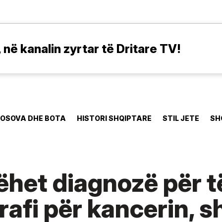
në kanalin zyrtar të Dritare TV!
OSOVA DHE BOTA
HISTORI SHQIPTARE
STIL JETE
SH
ëhet diagnozë për të 
rafi për kancerin, 