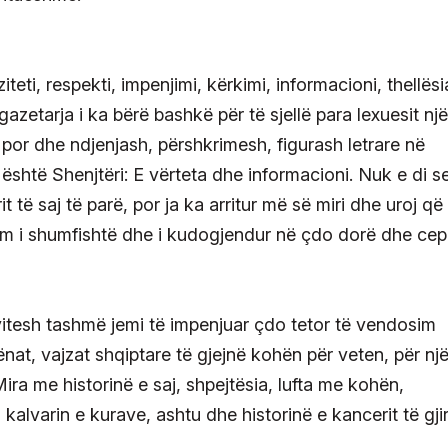
iteti, respekti, impenjimi, kërkimi, informacioni, thellësi
gazetarja i ka bërë bashkë për të sjellë para lexuesit një
, por dhe ndjenjash, përshkrimesh, figurash letrare në
 është Shenjtëri: E vërteta dhe informacioni. Nuk e di se
it të saj të parë, por ja ka arritur më së miri dhe uroj që
dim i shumfishtë dhe i kudogjendur në çdo dorë dhe cep
itesh tashmë jemi të impenjuar çdo tetor të vendosim
ënat, vajzat shqiptare të gjejnë kohën për veten, për nj
ira me historinë e saj, shpejtësia, lufta me kohën,
kalvarin e kurave, ashtu dhe historinë e kancerit të gjir