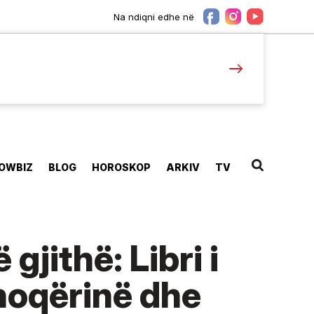
Na ndiqni edhe në
OWBIZ
BLOG
HOROSKOP
ARKIV
TV
gjithë: Libri i
shoqërinë dhe