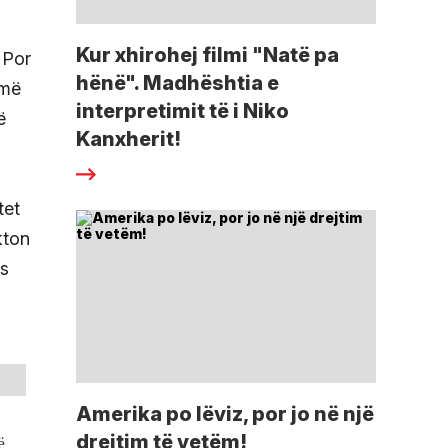
Kur xhirohej filmi "Natë pa
. Por
hënë". Madhështia e
jmë
interpretimit të i Niko
ë
Kanxherit!
tet
kton
os
Amerika po lëviz, por jo në një
drejtim të vetëm!
ë