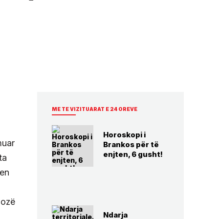
ME TE VIZITUARAT E 24 OREVE
Horoskopi i
muar
Brankos për të
enjten, 6 gusht!
ta
jen
nozë
Ndarja