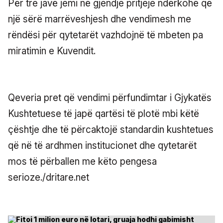
Për tre javë jemi në gjendje pritjeje ndërkohë që
një sërë marrëveshjesh dhe vendimesh me
rëndësi për qytetarët vazhdojnë të mbeten pa
miratimin e Kuvendit.
Qeveria pret që vendimi përfundimtar i Gjykatës
Kushtetuese të japë qartësi të plotë mbi këtë
çështje dhe të përcaktojë standardin kushtetues
që në të ardhmen institucionet dhe qytetarët
mos të përballen me këto pengesa
serioze./dritare.net