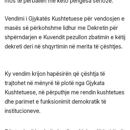
mos të përballen me këto pengesa serioze.”
Vendimi i Gjykatës Kushtetuese për vendosjen e
masës së përkohshme lidhur me Dekretin për
shpërndarjen e Kuvendit pezullon zbatimin e këtij
dekreti deri në shqyrtimin në merita të çështjes.
Ky vendim krijon hapësirën që çështja të
trajtohet në mënyrë të plotë nga Gjykata
Kushtetuese, në përputhje me rendin kushtetues
dhe parimet e funksionimit demokratik të
institucioneve.