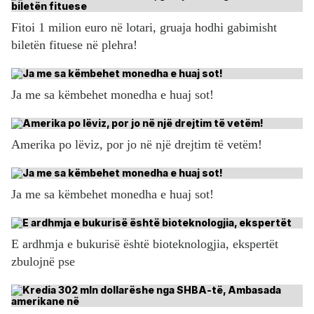
Fitoi 1 milion euro në lotari, gruaja hodhi gabimisht
biletën fituese në plehra!
Ja me sa këmbehet monedha e huaj sot!
Amerika po lëviz, por jo në një drejtim të vetëm!
Ja me sa këmbehet monedha e huaj sot!
E ardhmja e bukurisë është bioteknologjia, ekspertët
zbulojnë pse