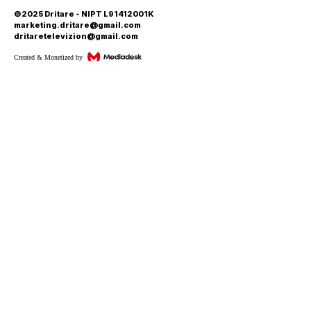
©2025 Dritare - NIPT L91412001K
marketing.dritare@gmail.com
dritaretelevizion@gmail.com
Created & Monetized by