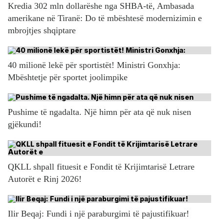
Kredia 302 mln dollarëshe nga SHBA-të, Ambasada
amerikane në Tiranë: Do të mbështesë modernizimin e
mbrojtjes shqiptare
40 milionë lekë për sportistët! Ministri Gonxhja:
Mbështetje për sportet joolimpike
Pushime të ngadalta. Një himn për ata që nuk nisen
gjëkundi!
QKLL shpall fituesit e Fondit të Krijimtarisë Letrare
Autorët e Rinj 2026!
Ilir Beqaj: Fundi i një paraburgimi të pajustifikuar!