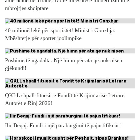
amerikane në Tiranë: Do të mbështesë modernizimin e
mbrojtjes shqiptare
40 milionë lekë për sportistët! Ministri Gonxhja:
Mbështetje për sportet joolimpike
Pushime të ngadalta. Një himn për ata që nuk nisen
gjëkundi!
QKLL shpall fituesit e Fondit të Krijimtarisë Letrare
Autorët e Rinj 2026!
Ilir Beqaj: Fundi i një paraburgimi të pajustifikuar!