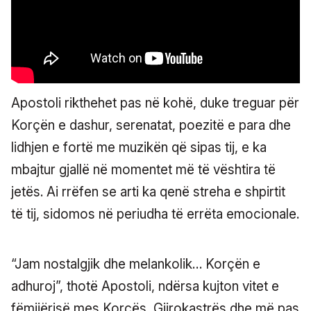
Apostoli rikthehet pas në kohë, duke treguar për
Korçën e dashur, serenatat, poezitë e para dhe
lidhjen e fortë me muzikën që sipas tij, e ka
mbajtur gjallë në momentet më të vështira të
jetës. Ai rrëfen se arti ka qenë streha e shpirtit
të tij, sidomos në periudha të errëta emocionale.
“Jam nostalgjik dhe melankolik… Korçën e
adhuroj”, thotë Apostoli, ndërsa kujton vitet e
fëmijërisë mes Korçës, Gjirokastrës dhe më pas