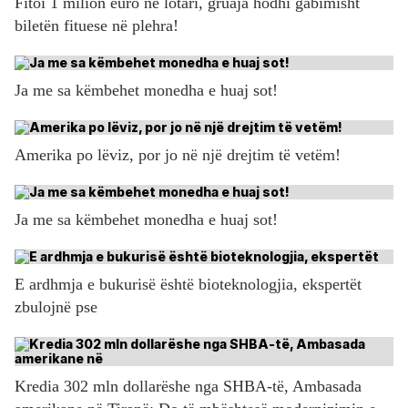
Fitoi 1 milion euro në lotari, gruaja hodhi gabimisht
biletën fituese në plehra!
Ja me sa këmbehet monedha e huaj sot!
Amerika po lëviz, por jo në një drejtim të vetëm!
Ja me sa këmbehet monedha e huaj sot!
E ardhmja e bukurisë është bioteknologjia, ekspertët
zbulojnë pse
Kredia 302 mln dollarëshe nga SHBA-të, Ambasada