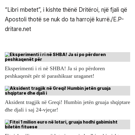
“Libri mbetet”, i kishte thënë Dritëroi, një fjali që
Apostoli thotë se nuk do ta harrojë kurrë./E.P-
dritare.net
Eksperimenti i ri në SHBA! Ja si po përdoren
peshkaqenët për të parashikuar uraganet!
Aksident tragjik në Greqi! Humbin jetën gruaja shqiptare
dhe djali i saj 24-vjeçar!