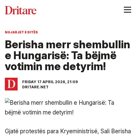
NGJARJET E DITËS
Berisha merr shembullin
e Hungarisë: Ta bëjmë
votimin me detyrim!
FRIDAY 17 APRIL 2026, 21:09
DRITARE.NET
Gjatë protestës para Kryeministrisë, Sali Berisha