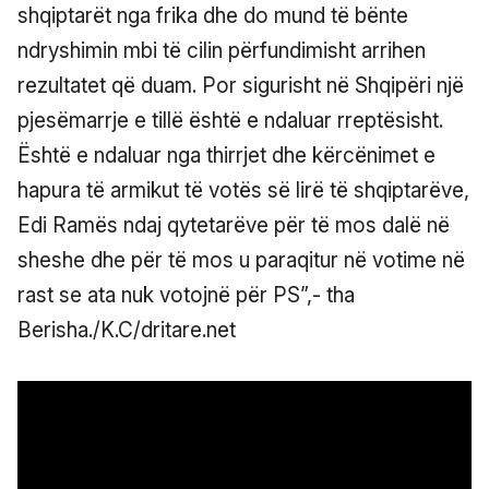
shqiptarët nga frika dhe do mund të bënte
ndryshimin mbi të cilin përfundimisht arrihen
rezultatet që duam. Por sigurisht në Shqipëri një
pjesëmarrje e tillë është e ndaluar rreptësisht.
Është e ndaluar nga thirrjet dhe kërcënimet e
hapura të armikut të votës së lirë të shqiptarëve,
Edi Ramës ndaj qytetarëve për të mos dalë në
sheshe dhe për të mos u paraqitur në votime në
rast se ata nuk votojnë për PS”,- tha
Berisha./K.C/dritare.net