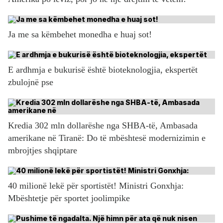
Ja me sa këmbehet monedha e huaj sot!
E ardhmja e bukurisë është bioteknologjia, ekspertët
zbulojnë pse
Kredia 302 mln dollarëshe nga SHBA-të, Ambasada
amerikane në Tiranë: Do të mbështesë modernizimin e
mbrojtjes shqiptare
40 milionë lekë për sportistët! Ministri Gonxhja:
Mbështetje për sportet joolimpike