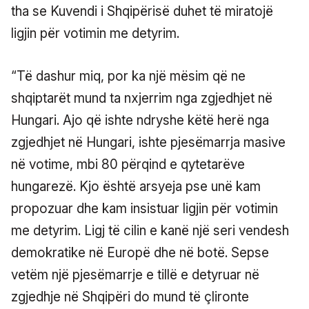
tha se Kuvendi i Shqipërisë duhet të miratojë
ligjin për votimin me detyrim.
“Të dashur miq, por ka një mësim që ne
shqiptarët mund ta nxjerrim nga zgjedhjet në
Hungari. Ajo që ishte ndryshe këtë herë nga
zgjedhjet në Hungari, ishte pjesëmarrja masive
në votime, mbi 80 përqind e qytetarëve
hungarezë. Kjo është arsyeja pse unë kam
propozuar dhe kam insistuar ligjin për votimin
me detyrim. Ligj të cilin e kanë një seri vendesh
demokratike në Europë dhe në botë. Sepse
vetëm një pjesëmarrje e tillë e detyruar në
zgjedhje në Shqipëri do mund të çlironte