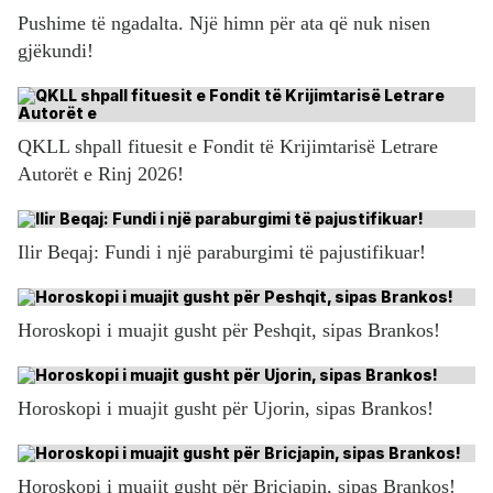
Pushime të ngadalta. Një himn për ata që nuk nisen
gjëkundi!
QKLL shpall fituesit e Fondit të Krijimtarisë Letrare
Autorët e Rinj 2026!
Ilir Beqaj: Fundi i një paraburgimi të pajustifikuar!
Horoskopi i muajit gusht për Peshqit, sipas Brankos!
Horoskopi i muajit gusht për Ujorin, sipas Brankos!
Horoskopi i muajit gusht për Bricjapin, sipas Brankos!