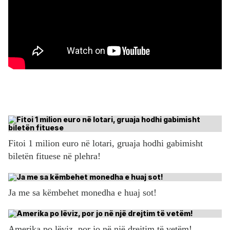
Fitoi 1 milion euro në lotari, gruaja hodhi gabimisht
biletën fituese në plehra!
Ja me sa këmbehet monedha e huaj sot!
Amerika po lëviz, por jo në një drejtim të vetëm!