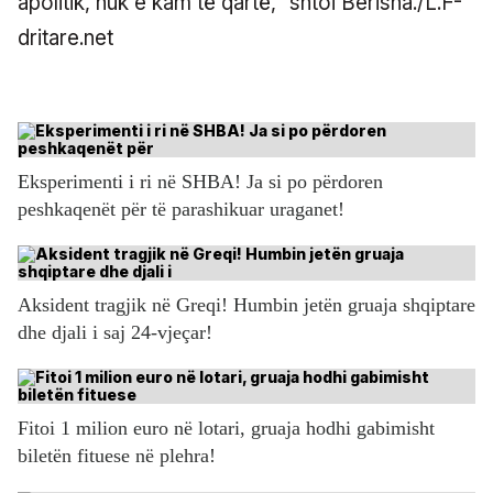
apolitik, nuk e kam të qartë,” shtoi Berisha./L.F-
dritare.net
Eksperimenti i ri në SHBA! Ja si po përdoren
peshkaqenët për të parashikuar uraganet!
Aksident tragjik në Greqi! Humbin jetën gruaja shqiptare
dhe djali i saj 24-vjeçar!
Fitoi 1 milion euro në lotari, gruaja hodhi gabimisht
biletën fituese në plehra!