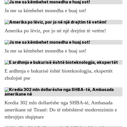
Ja me sa këmbehet monedha e huaj sot!
Amerika po lëviz, por jo në një drejtim të vetëm!
Ja me sa këmbehet monedha e huaj sot!
E ardhmja e bukurisë është bioteknologjia, ekspertët
zbulojnë pse
Kredia 302 mln dollarëshe nga SHBA-të, Ambasada
amerikane në Tiranë: Do të mbështesë modernizimin e
mbrojtjes shqiptare