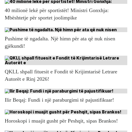
40 milionë lekë për sportistët! Ministri Gonxhja:
Mbështetje për sportet joolimpike
Pushime të ngadalta. Një himn për ata që nuk nisen
gjëkundi!
QKLL shpall fituesit e Fondit të Krijimtarisë Letrare
Autorët e Rinj 2026!
Ilir Beqaj: Fundi i një paraburgimi të pajustifikuar!
Horoskopi i muajit gusht për Peshqit, sipas Brankos!