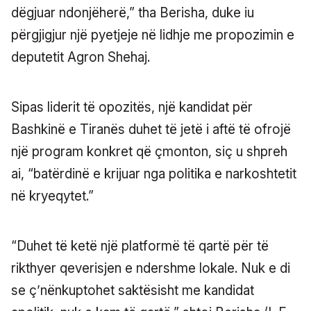
dëgjuar ndonjëherë,” tha Berisha, duke iu
përgjigjur një pyetjeje në lidhje me propozimin e
deputetit Agron Shehaj.
Sipas liderit të opozitës, një kandidat për
Bashkinë e Tiranës duhet të jetë i aftë të ofrojë
një program konkret që çmonton, siç u shpreh
ai, “batërdinë e krijuar nga politika e narkoshtetit
në kryeqytet.”
“Duhet të ketë një platformë të qartë për të
rikthyer qeverisjen e ndershme lokale. Nuk e di
se ç’nënkuptohet saktësisht me kandidat