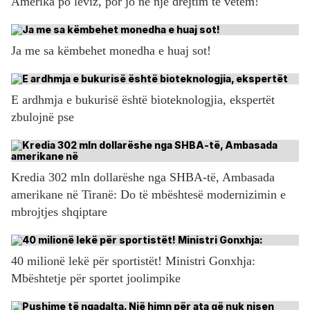
Amerika po lëviz, por jo në një drejtim të vetëm!
Ja me sa këmbehet monedha e huaj sot!
E ardhmja e bukurisë është bioteknologjia, ekspertët
zbulojnë pse
Kredia 302 mln dollarëshe nga SHBA-të, Ambasada
amerikane në Tiranë: Do të mbështesë modernizimin e
mbrojtjes shqiptare
40 milionë lekë për sportistët! Ministri Gonxhja:
Mbështetje për sportet joolimpike