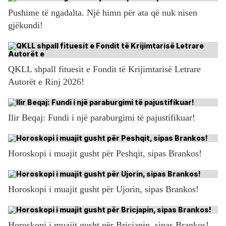
Pushime të ngadalta. Një himn për ata që nuk nisen
gjëkundi!
QKLL shpall fituesit e Fondit të Krijimtarisë Letrare
Autorët e Rinj 2026!
Ilir Beqaj: Fundi i një paraburgimi të pajustifikuar!
Horoskopi i muajit gusht për Peshqit, sipas Brankos!
Horoskopi i muajit gusht për Ujorin, sipas Brankos!
Horoskopi i muajit gusht për Bricjapin, sipas Brankos!