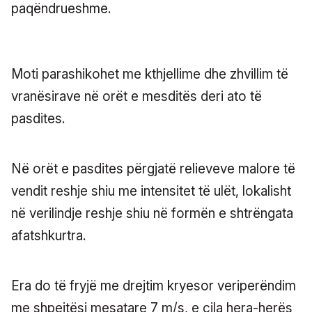
paqëndrueshme.
Moti parashikohet me kthjellime dhe zhvillim të
vranësirave në orët e mesditës deri ato të
pasdites.
Në orët e pasdites përgjatë relieveve malore të
vendit reshje shiu me intensitet të ulët, lokalisht
në verilindje reshje shiu në formën e shtrëngata
afatshkurtra.
Era do të fryjë me drejtim kryesor veriperëndim
me shpejtësi mesatare 7 m/s, e cila hera-herës