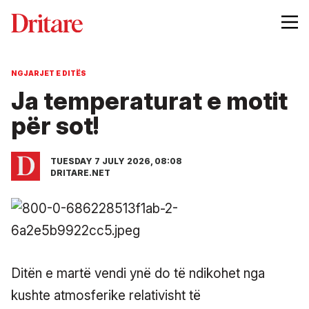
NGJARJET E DITËS
Ja temperaturat e motit
për sot!
TUESDAY 7 JULY 2026, 08:08
DRITARE.NET
Ditën e martë vendi ynë do të ndikohet nga
kushte atmosferike relativisht të