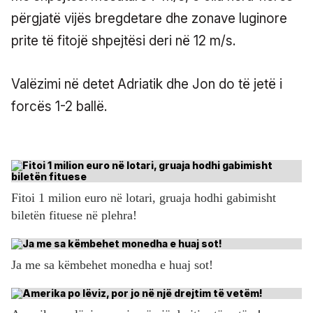
përgjatë vijës bregdetare dhe zonave luginore
prite të fitojë shpejtësi deri në 12 m/s.
Valëzimi në detet Adriatik dhe Jon do të jetë i
forcës 1-2 ballë.
Fitoi 1 milion euro në lotari, gruaja hodhi gabimisht
biletën fituese në plehra!
Ja me sa këmbehet monedha e huaj sot!