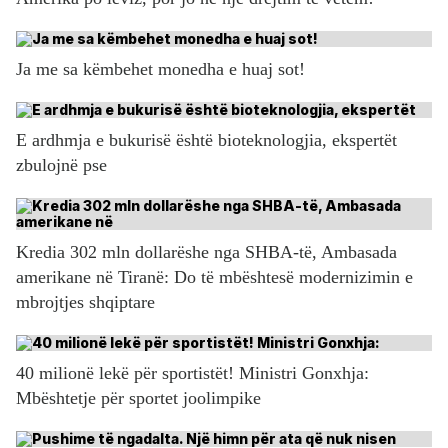
Ja me sa këmbehet monedha e huaj sot!
E ardhmja e bukurisë është bioteknologjia, ekspertët
zbulojnë pse
Kredia 302 mln dollarëshe nga SHBA-të, Ambasada
amerikane në Tiranë: Do të mbështesë modernizimin e
mbrojtjes shqiptare
40 milionë lekë për sportistët! Ministri Gonxhja:
Mbështetje për sportet joolimpike