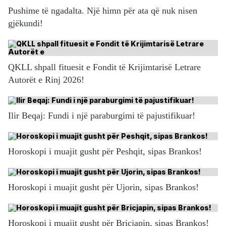
Pushime të ngadalta. Një himn për ata që nuk nisen
gjëkundi!
QKLL shpall fituesit e Fondit të Krijimtarisë Letrare
Autorët e Rinj 2026!
Ilir Beqaj: Fundi i një paraburgimi të pajustifikuar!
Horoskopi i muajit gusht për Peshqit, sipas Brankos!
Horoskopi i muajit gusht për Ujorin, sipas Brankos!
Horoskopi i muajit gusht për Bricjapin, sipas Brankos!