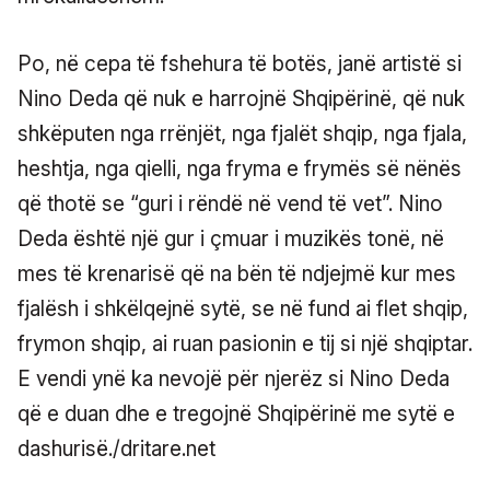
Po, në cepa të fshehura të botës, janë artistë si
Nino Deda që nuk e harrojnë Shqipërinë, që nuk
shkëputen nga rrënjët, nga fjalët shqip, nga fjala,
heshtja, nga qielli, nga fryma e frymës së nënës
që thotë se “guri i rëndë në vend të vet”. Nino
Deda është një gur i çmuar i muzikës tonë, në
mes të krenarisë që na bën të ndjejmë kur mes
fjalësh i shkëlqejnë sytë, se në fund ai flet shqip,
frymon shqip, ai ruan pasionin e tij si një shqiptar.
E vendi ynë ka nevojë për njerëz si Nino Deda
që e duan dhe e tregojnë Shqipërinë me sytë e
dashurisë./dritare.net