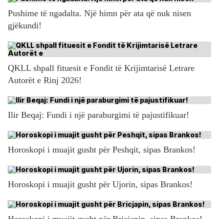
Pushime të ngadalta. Një himn për ata që nuk nisen
gjëkundi!
QKLL shpall fituesit e Fondit të Krijimtarisë Letrare
Autorët e Rinj 2026!
Ilir Beqaj: Fundi i një paraburgimi të pajustifikuar!
Horoskopi i muajit gusht për Peshqit, sipas Brankos!
Horoskopi i muajit gusht për Ujorin, sipas Brankos!
Horoskopi i muajit gusht për Bricjapin, sipas Brankos!