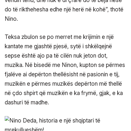
vendin tënd, dhe nuk e di çfarë do të bëja nëse
do të rikthehesha edhe një herë në kohë”, thotë
Nino.
Teksa zbulon se po merret me krijimin e një
kantate me gjashtë pjesë, sytë i shkëlqejnë
sepse është ajo pa të cilën nuk jeton dot,
muzika. Në bisedë me Ninon, kupton se përmes
fjalëve ai depërton thellësisht në pasionin e tij,
muzikën e përmes muzikës depërton më thellë
në çdo shpirt që muzikën e ka frymë, gjak, e ka
dashuri të madhe.