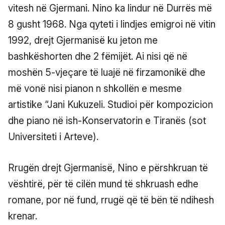
vitesh në Gjermani. Nino ka lindur në Durrës më
8 gusht 1968. Nga qyteti i lindjes emigroi në vitin
1992, drejt Gjermanisë ku jeton me
bashkëshorten dhe 2 fëmijët. Ai nisi që në
moshën 5-vjeçare të luajë në firzamonikë dhe
më vonë nisi pianon n shkollën e mesme
artistike “Jani Kukuzeli. Studioi për kompozicion
dhe piano në ish-Konservatorin e Tiranës (sot
Universiteti i Arteve).
Rrugën drejt Gjermanisë, Nino e përshkruan të
vështirë, për të cilën mund të shkruash edhe
romane, por në fund, rrugë që të bën të ndihesh
krenar.