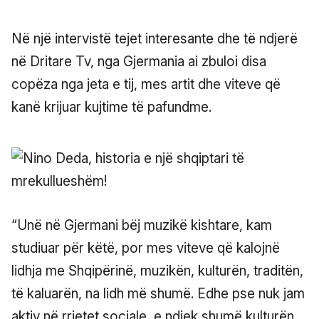
Në një intervistë tejet interesante dhe të ndjerë
në Dritare Tv, nga Gjermania ai zbuloi disa
copëza nga jeta e tij, mes artit dhe viteve që
kanë krijuar kujtime të pafundme.
“Unë në Gjermani bëj muzikë kishtare, kam
studiuar për këtë, por mes viteve që kalojnë
lidhja me Shqipërinë, muzikën, kulturën, traditën,
të kaluarën, na lidh më shumë. Edhe pse nuk jam
aktiv në rrjetet sociale, e ndjek shumë kulturën