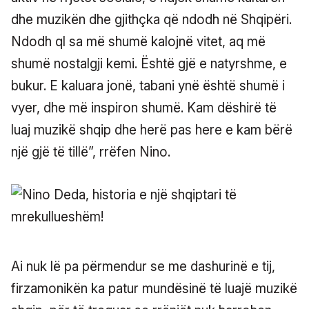
dhe muzikën dhe gjithçka që ndodh në Shqipëri.
Ndodh ql sa më shumë kalojnë vitet, aq më
shumë nostalgji kemi. Është gjë e natyrshme, e
bukur. E kaluara jonë, tabani ynë është shumë i
vyer, dhe më inspiron shumë. Kam dëshirë të
luaj muzikë shqip dhe herë pas here e kam bërë
një gjë të tillë”, rrëfen Nino.
Ai nuk lë pa përmendur se me dashurinë e tij,
firzamonikën ka patur mundësinë të luajë muzikë