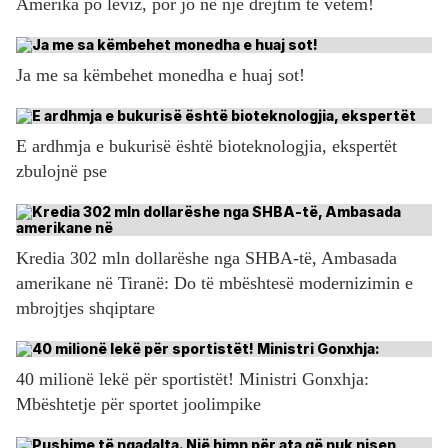
Amerika po lëviz, por jo në një drejtim të vetëm!
Ja me sa këmbehet monedha e huaj sot!
E ardhmja e bukurisë është bioteknologjia, ekspertët
zbulojnë pse
Kredia 302 mln dollarëshe nga SHBA-të, Ambasada
amerikane në Tiranë: Do të mbështesë modernizimin e
mbrojtjes shqiptare
40 milionë lekë për sportistët! Ministri Gonxhja:
Mbështetje për sportet joolimpike