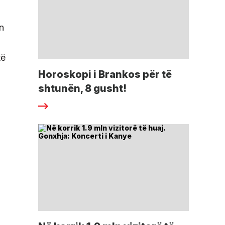
ën
të
Horoskopi i Brankos për të
shtunën, 8 gusht!