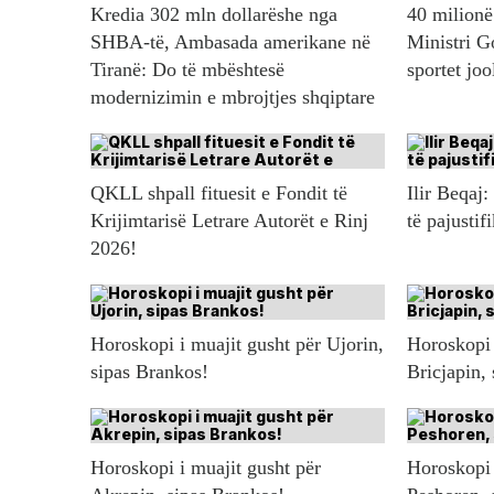
Kredia 302 mln dollarëshe nga
40 milionë 
SHBA-të, Ambasada amerikane në
Ministri G
Tiranë: Do të mbështesë
sportet jo
modernizimin e mbrojtjes shqiptare
QKLL shpall fituesit e Fondit të
Ilir Beqaj:
Krijimtarisë Letrare Autorët e Rinj
të pajustif
2026!
Horoskopi i muajit gusht për Ujorin,
Horoskopi 
sipas Brankos!
Bricjapin,
Horoskopi i muajit gusht për
Horoskopi 