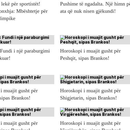
lekë për sportistët!
Pushime të ngadalta. Një himn p
onxhja: Mbështetje për
ata që nuk nisen gjëkundi!
olimpike
 Fundi i një paraburgimi
Horoskopi i muajit gusht për
ikuar!
Peshqit, sipas Brankos!
i muajit gusht për
Horoskopi i muajit gusht për
 sipas Brankos!
Shigjetarin, sipas Brankos!
i muajit gusht për
Horoskopi i muajit gusht për