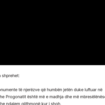
 shprehet:
onumente të njerëzve që humbën jetën duke luftuar në
dhe Progonatit është më e madhja dhe më mbresëlënës
dhe ndalem gjithmonë kur i shoh.