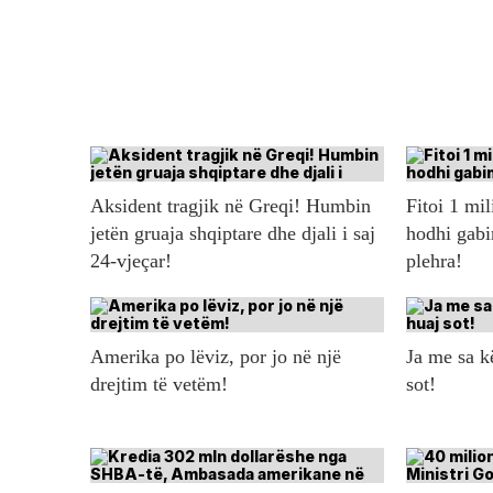
Aksident tragjik në Greqi! Humbin
Fitoi 1 mil
jetën gruaja shqiptare dhe djali i saj
hodhi gabi
24-vjeçar!
plehra!
Amerika po lëviz, por jo në një
Ja me sa 
drejtim të vetëm!
sot!