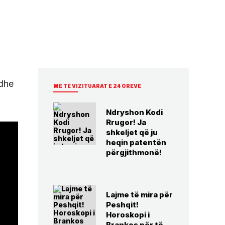
 dhe
ME TE VIZITUARAT E 24 OREVE
Ndryshon Kodi
Rrugor! Ja
shkeljet që ju
heqin patentën
përgjithmonë!
Lajme të mira për
Peshqit!
Horoskopi i
Brankos për të