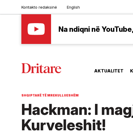
Kontakto redaksinë
English
Na ndiqni në YouTube, 
AKTUALITET
K
SHQIPTARË TË MREKULLUESHËM
Hackman: I magj
Kurveleshit!