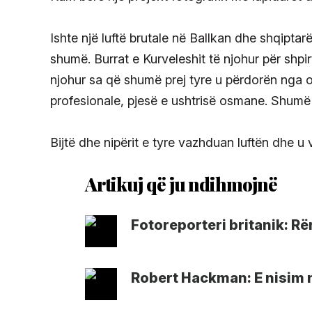
Ishte një luftë brutale në Ballkan dhe shqiptar
shumë. Burrat e Kurveleshit të njohur për shpirt
njohur sa që shumë prej tyre u përdorën nga os
profesionale, pjesë e ushtrisë osmane. Shumë 
Bijtë dhe nipërit e tyre vazhduan luftën dhe u
Fotoreporteri britanik: R
Robert Hackman: E nisim n