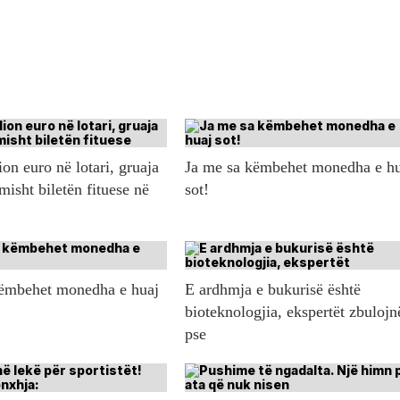
ion euro në lotari, gruaja
Ja me sa këmbehet monedha e h
misht biletën fituese në
sot!
këmbehet monedha e huaj
E ardhmja e bukurisë është
bioteknologjia, ekspertët zbulojn
pse