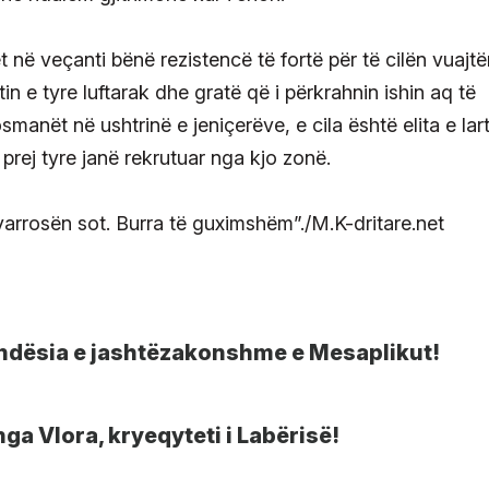
ët në veçanti bënë rezistencë të fortë për të cilën vuajt
in e tyre luftarak dhe gratë që i përkrahnin ishin aq të
manët në ushtrinë e jeniçerëve, e cila është elita e lar
prej tyre janë rekrutuar nga kjo zonë.
 varrosën sot. Burra të guximshëm”./M.K-dritare.net
ëndësia e jashtëzakonshme e Mesaplikut!
ga Vlora, kryeqyteti i Labërisë!