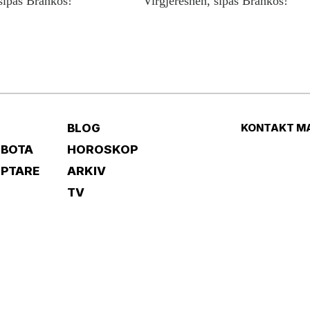
sipas Brankos!
Virgjëreshën, sipas Brankos!
BLOG
KONTAKT M
 BOTA
HOROSKOP
IPTARE
ARKIV
TV