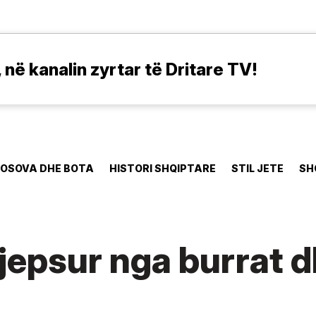
në kanalin zyrtar të Dritare TV!
OSOVA DHE BOTA
HISTORI SHQIPTARE
STIL JETE
SH
epsur nga burrat d