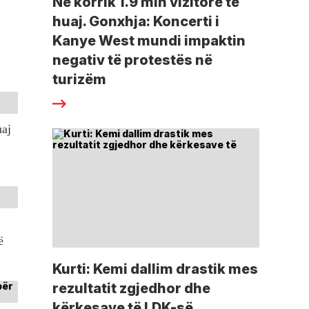
Në korrik 1.9 mln vizitorë të
huaj. Gonxhja: Koncerti i
Kanye West mundi impaktin
negativ të protestës në
turizëm
uaj
ë
Kurti: Kemi dallim drastik mes
rezultatit zgjedhor dhe
kërkesave të LDK-së