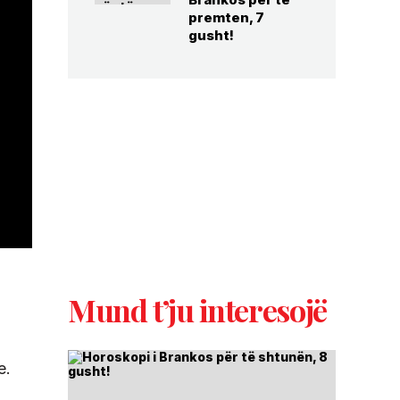
premten, 7
gusht!
Mund t’ju interesojë
e.