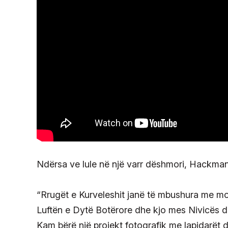
Ndërsa ve lule në një varr dëshmori, Hackman
“Rrugët e Kurveleshit janë të mbushura me m
Luftën e Dytë Botërore dhe kjo mes Nivicës 
Kam bërë një projekt fotografik me lapidarët 