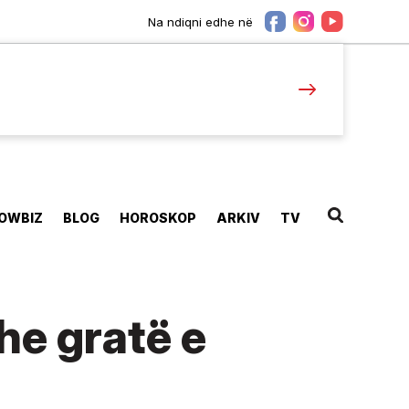
Na ndiqni edhe në
OWBIZ
BLOG
HOROSKOP
ARKIV
TV
he gratë e