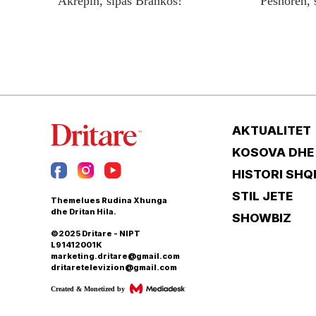
Akrepin, sipas Brankos!
Peshoren, 
AKTUALITET
KOSOVA DHE
HISTORI SHQ
STIL JETE
Themelues Rudina Xhunga
dhe Dritan Hila.
SHOWBIZ
©2025 Dritare - NIPT
L91412001K
marketing.dritare@gmail.com
dritaretelevizion@gmail.com
Created & Monetized by