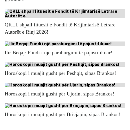
QKLL shpall fituesit e Fondit të Krijimtarisë Letrare
Autorët e Rinj 2026!
Ilir Beqaj: Fundi i një paraburgimi të pajustifikuar!
Horoskopi i muajit gusht për Peshqit, sipas Brankos!
Horoskopi i muajit gusht për Ujorin, sipas Brankos!
Horoskopi i muajit gusht për Bricjapin, sipas Brankos!