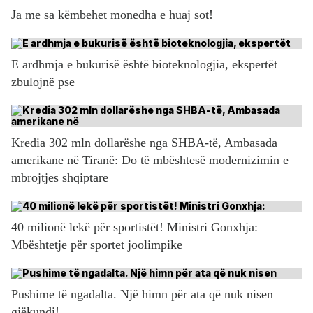
Ja me sa këmbehet monedha e huaj sot!
E ardhmja e bukurisë është bioteknologjia, ekspertët
zbulojnë pse
Kredia 302 mln dollarëshe nga SHBA-të, Ambasada
amerikane në Tiranë: Do të mbështesë modernizimin e
mbrojtjes shqiptare
40 milionë lekë për sportistët! Ministri Gonxhja:
Mbështetje për sportet joolimpike
Pushime të ngadalta. Një himn për ata që nuk nisen
gjëkundi!