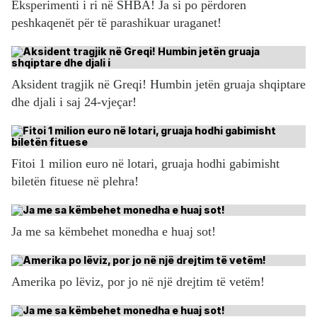
Eksperimenti i ri në SHBA! Ja si po përdoren
peshkaqenët për të parashikuar uraganet!
Aksident tragjik në Greqi! Humbin jetën gruaja shqiptare
dhe djali i saj 24-vjeçar!
Fitoi 1 milion euro në lotari, gruaja hodhi gabimisht
biletën fituese në plehra!
Ja me sa këmbehet monedha e huaj sot!
Amerika po lëviz, por jo në një drejtim të vetëm!