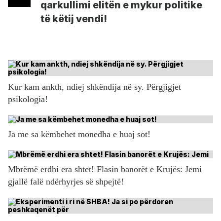
qarkullimi elitën e mykur politike
të këtij vendi!
Kur kam ankth, ndiej shkëndija në sy. Përgjigjet
psikologia!
Ja me sa këmbehet monedha e huaj sot!
Mbrëmë erdhi era shtet! Flasin banorët e Krujës: Jemi
gjallë falë ndërhyrjes së shpejtë!