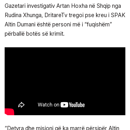
Gazetari investigativ Artan Hoxha në Shqip nga
Rudina Xhunga, DritareTv tregoi pse kreu i SPAK
Altin Dumani është personi më i “fuqishëm”
përballë botës së krimit.
“Detyra dhe misioni që ka marrë përsipër Altin