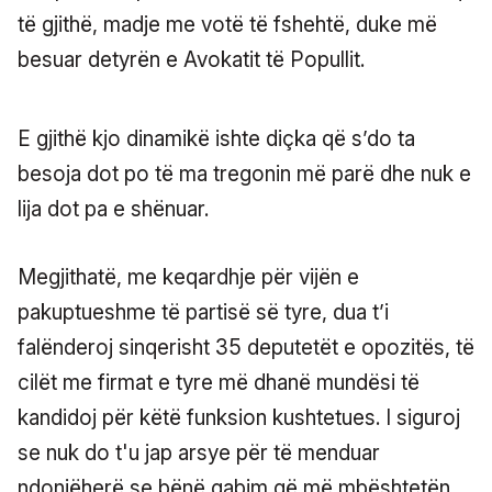
të gjithë, madje me votë të fshehtë, duke më
besuar detyrën e Avokatit të Popullit.
E gjithë kjo dinamikë ishte diçka që s’do ta
besoja dot po të ma tregonin më parë dhe nuk e
lija dot pa e shënuar.
Megjithatë, me keqardhje për vijën e
pakuptueshme të partisë së tyre, dua t’i
falënderoj sinqerisht 35 deputetët e opozitës, të
cilët me firmat e tyre më dhanë mundësi të
kandidoj për këtë funksion kushtetues. I siguroj
se nuk do t'u jap arsye për të menduar
ndonjëherë se bënë gabim që më mbështetën