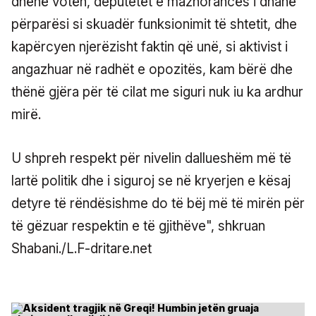
dhënë votën, deputetët e mazhorancës i dhanë
përparësi si skuadër funksionimit të shtetit, dhe
kapërcyen njerëzisht faktin që unë, si aktivist i
angazhuar në radhët e opozitës, kam bërë dhe
thënë gjëra për të cilat me siguri nuk iu ka ardhur
mirë.
U shpreh respekt për nivelin dallueshëm më të
lartë politik dhe i siguroj se në kryerjen e kësaj
detyre të rëndësishme do të bëj më të mirën për
të gëzuar respektin e të gjithëve", shkruan
Shabani./L.F-dritare.net