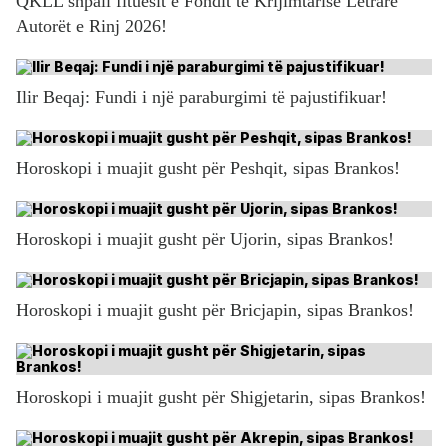
QKLL shpall fituesit e Fondit të Krijimtarisë Letrare
Autorët e Rinj 2026!
Ilir Beqaj: Fundi i një paraburgimi të pajustifikuar!
Horoskopi i muajit gusht për Peshqit, sipas Brankos!
Horoskopi i muajit gusht për Ujorin, sipas Brankos!
Horoskopi i muajit gusht për Bricjapin, sipas Brankos!
Horoskopi i muajit gusht për Shigjetarin, sipas Brankos!