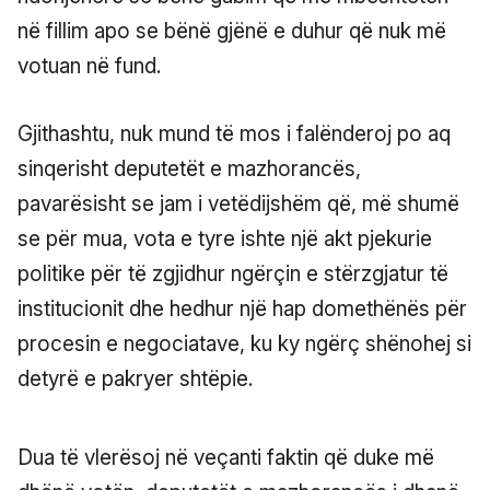
në fillim apo se bënë gjënë e duhur që nuk më
votuan në fund.
Gjithashtu, nuk mund të mos i falënderoj po aq
sinqerisht deputetët e mazhorancës,
pavarësisht se jam i vetëdijshëm që, më shumë
se për mua, vota e tyre ishte një akt pjekurie
politike për të zgjidhur ngërçin e stërzgjatur të
institucionit dhe hedhur një hap domethënës për
procesin e negociatave, ku ky ngërç shënohej si
detyrë e pakryer shtëpie.
Dua të vlerësoj në veçanti faktin që duke më