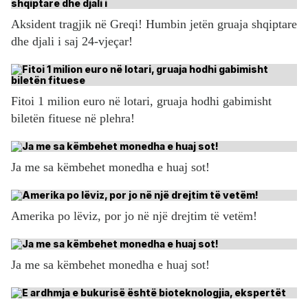
Aksident tragjik në Greqi! Humbin jetën gruaja shqiptare
dhe djali i saj 24-vjeçar!
Fitoi 1 milion euro në lotari, gruaja hodhi gabimisht
biletën fituese në plehra!
Ja me sa këmbehet monedha e huaj sot!
Amerika po lëviz, por jo në një drejtim të vetëm!
Ja me sa këmbehet monedha e huaj sot!