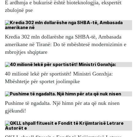
E ardhmja e bukurisë është bioteknologjia, ekspertët
zbulojnë pse
Kredia 302 mln dollarëshe nga SHBA-të, Ambasada
amerikane në Tiranë: Do të mbështesë modernizimin e
mbrojtjes shqiptare
40 milionë lekë për sportistët! Ministri Gonxhja:
Mbështetje për sportet joolimpike
Pushime të ngadalta. Një himn për ata që nuk nisen
gjëkundi!