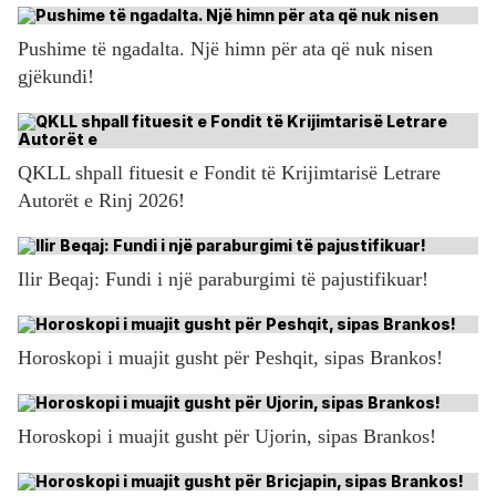
Pushime të ngadalta. Një himn për ata që nuk nisen
gjëkundi!
QKLL shpall fituesit e Fondit të Krijimtarisë Letrare
Autorët e Rinj 2026!
Ilir Beqaj: Fundi i një paraburgimi të pajustifikuar!
Horoskopi i muajit gusht për Peshqit, sipas Brankos!
Horoskopi i muajit gusht për Ujorin, sipas Brankos!