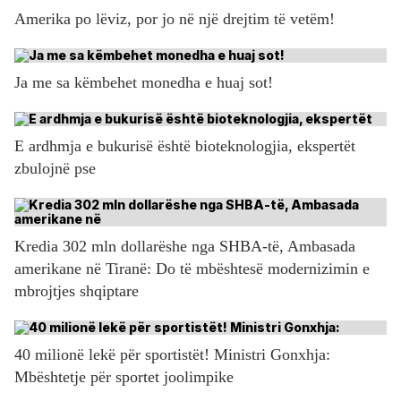
Amerika po lëviz, por jo në një drejtim të vetëm!
Ja me sa këmbehet monedha e huaj sot!
E ardhmja e bukurisë është bioteknologjia, ekspertët
zbulojnë pse
Kredia 302 mln dollarëshe nga SHBA-të, Ambasada
amerikane në Tiranë: Do të mbështesë modernizimin e
mbrojtjes shqiptare
40 milionë lekë për sportistët! Ministri Gonxhja:
Mbështetje për sportet joolimpike