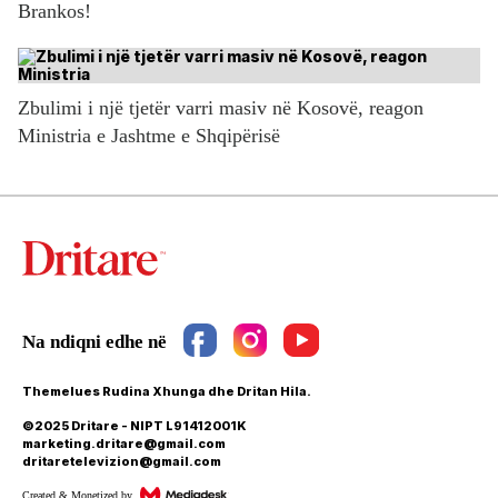
Brankos!
Zbulimi i një tjetër varri masiv në Kosovë, reagon
Ministria e Jashtme e Shqipërisë
Themelues Rudina Xhunga dhe Dritan Hila.
©2025 Dritare - NIPT L91412001K
marketing.dritare@gmail.com
dritaretelevizion@gmail.com
Created & Monetized by