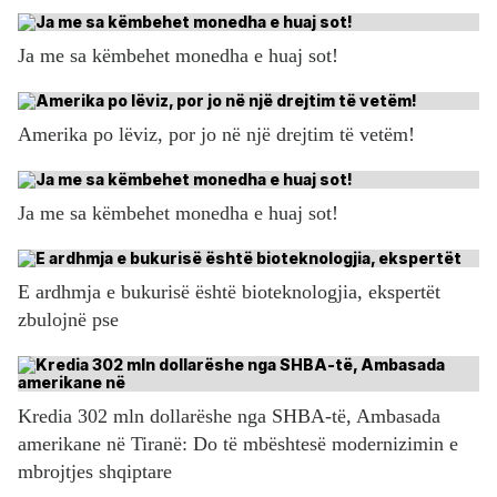
Ja me sa këmbehet monedha e huaj sot!
Amerika po lëviz, por jo në një drejtim të vetëm!
Ja me sa këmbehet monedha e huaj sot!
E ardhmja e bukurisë është bioteknologjia, ekspertët
zbulojnë pse
Kredia 302 mln dollarëshe nga SHBA-të, Ambasada
amerikane në Tiranë: Do të mbështesë modernizimin e
mbrojtjes shqiptare