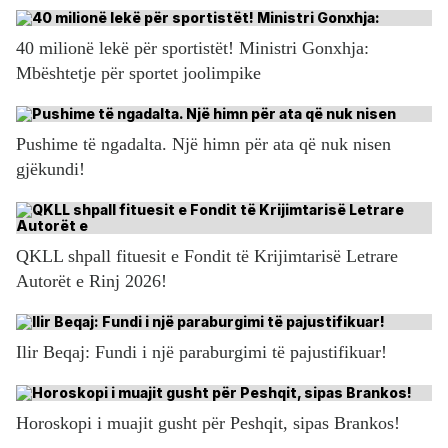
40 milionë lekë për sportistët! Ministri Gonxhja:
Mbështetje për sportet joolimpike
Pushime të ngadalta. Një himn për ata që nuk nisen
gjëkundi!
QKLL shpall fituesit e Fondit të Krijimtarisë Letrare
Autorët e Rinj 2026!
Ilir Beqaj: Fundi i një paraburgimi të pajustifikuar!
Horoskopi i muajit gusht për Peshqit, sipas Brankos!