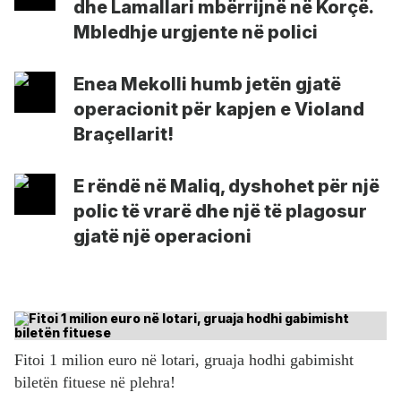
dhe Lamallari mbërrijnë në Korçë.
Mbledhje urgjente në polici
Enea Mekolli humb jetën gjatë
operacionit për kapjen e Violand
Braçellarit!
E rëndë në Maliq, dyshohet për një
polic të vrarë dhe një të plagosur
gjatë një operacioni
Fitoi 1 milion euro në lotari, gruaja hodhi gabimisht
biletën fituese në plehra!