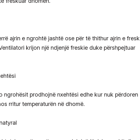
r të freskuar dhomën.
rrë ajrin e ngrohtë jashtë ose për të thithur ajrin e fresk
entilatori krijon një ndjenjë freskie duke përshpejtuar
xehtësi
 apo ngrohësit prodhojnë nxehtësi edhe kur nuk përdoren
ë mos rritur temperaturën në dhomë.
natyral