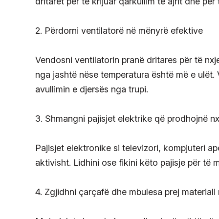
dritaret për të krijuar qarkullim të ajrit dhe pë
2. Përdorni ventilatorë në mënyrë efektive
Vendosni ventilatorin pranë dritares për të nxje
nga jashtë nëse temperatura është më e ulët. V
avullimin e djersës nga trupi.
3. Shmangni pajisjet elektrike që prodhojnë n
Pajisjet elektronike si televizori, kompjuteri
aktivisht. Lidhini ose fikini këto pajisje për t
4. Zgjidhni çarçafë dhe mbulesa prej materiali 