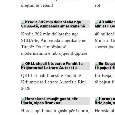
drejtim të vetëm!
sot!
Kredia 302 mln dollarëshe nga
40 milionë 
SHBA-të, Ambasada amerikane në
Ministri G
Tiranë: Do të mbështesë
sportet jo
modernizimin e mbrojtjes shqiptare
QKLL shpall fituesit e Fondit të
Ilir Beqaj:
Krijimtarisë Letrare Autorët e Rinj
të pajustif
2026!
Horoskopi i muajit gusht për Ujorin,
Horoskopi 