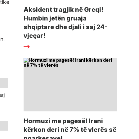
tike
Aksident tragjik në Greqi!
Humbin jetën gruaja
shqiptare dhe djali i saj 24-
vjeçar!
in,
uaj
Hormuzi me pagesë! Irani
kërkon deri në 7% të vlerës së
ngarkesave!