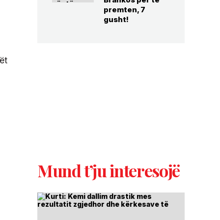
premten, 7
gusht!
ët
Mund t’ju interesojë