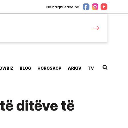
Na ndiqni edhe në
OWBIZ
BLOG
HOROSKOP
ARKIV
TV
të ditëve të