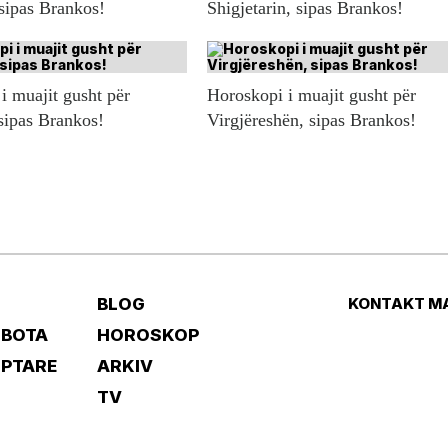
 sipas Brankos!
Shigjetarin, sipas Brankos!
i muajit gusht për
Horoskopi i muajit gusht për
sipas Brankos!
Virgjëreshën, sipas Brankos!
BLOG
KONTAKT M
 BOTA
HOROSKOP
IPTARE
ARKIV
TV