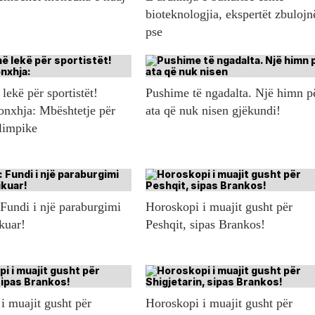
bioteknologjia, ekspertët zbulojn
pse
lekë për sportistët!
Pushime të ngadalta. Një himn p
onxhja: Mbështetje për
ata që nuk nisen gjëkundi!
olimpike
 Fundi i një paraburgimi
Horoskopi i muajit gusht për
ikuar!
Peshqit, sipas Brankos!
i muajit gusht për
Horoskopi i muajit gusht për