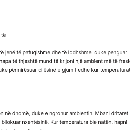
 të jenë të pafuqishme dhe të lodhshme, duke penguar
apa të thjeshtë mund të krijoni një ambient më të fres
ke përmirësuar cilësinë e gjumit edhe kur temperatura
 futen në dhomë, duke e ngrohur ambientin. Mbani dritaret
ë bllokuar nxehtësinë. Kur temperatura bie natën, hapni