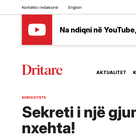
Kontakto redaksinë
English
Na ndiqni në YouTube, 
AKTUALITET
K
KURIOZITETE
Sekreti i një gj
nxehta!