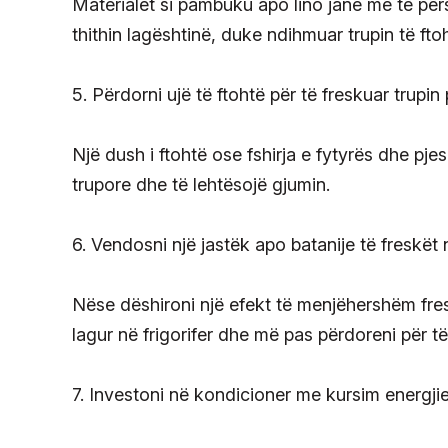
Materialet si pambuku apo lino janë më të përs
thithin lagështinë, duke ndihmuar trupin të fto
5. Përdorni ujë të ftohtë për të freskuar trupin
Një dush i ftohtë ose fshirja e fytyrës dhe pje
trupore dhe të lehtësojë gjumin.
6. Vendosni një jastëk apo batanije të freskët n
Nëse dëshironi një efekt të menjëhershëm fres
lagur në frigorifer dhe më pas përdoreni për të 
7. Investoni në kondicioner me kursim energji