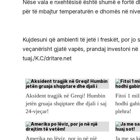
Nëse vala e nxehtësisë është shumë e fortë dhe
për të mbajtur temperaturën e dhomës në nive
Kujdesuni që ambienti të jetë i freskët, por jo
veçanërisht gjatë vapës, prandaj investoni në 
tuaj./K.C/dritare.net
Aksident tragjik në Greqi! Humbin
Fitoi 1 mil
jetën gruaja shqiptare dhe djali i saj
hodhi gabi
24-vjeçar!
plehra!
Amerika po lëviz, por jo në një
Ja me sa 