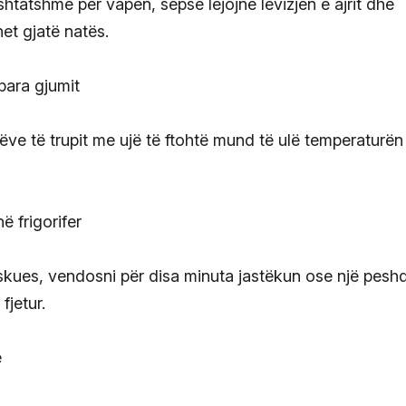
htatshme për vapën, sepse lejojnë lëvizjen e ajrit dhe
het gjatë natës.
 para gjumit
sëve të trupit me ujë të ftohtë mund të ulë temperaturën
ë frigorifer
kues, vendosni për disa minuta jastëkun ose një peshq
fjetur.
e