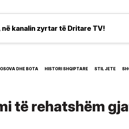
në kanalin zyrtar të Dritare TV!
OSOVA DHE BOTA
HISTORI SHQIPTARE
STIL JETE
SH
umi të rehatshëm gja