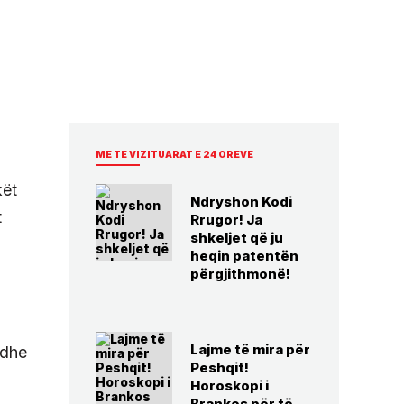
ME TE VIZITUARAT E 24 OREVE
kët
Ndryshon Kodi
t
Rrugor! Ja
shkeljet që ju
heqin patentën
përgjithmonë!
Lajme të mira për
 dhe
Peshqit!
Horoskopi i
Brankos për të