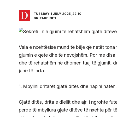
TUESDAY 1 JULY 2025, 22:10
DRITARE.NET
Vala e nxehtësisë mund të bëjë që netët tona
gjumin e qetë dhe të nevojshëm. Por me disa h
dhe të rehatshëm në dhomën tuaj të gjumit, du
janë të larta.
1. Mbyllni dritaret gjatë ditës dhe hapini natën!
Gjatë ditës, drita e diellit dhe ajri i ngrohtë
perde të mbyllura gjatë ditëve të nxehta për t