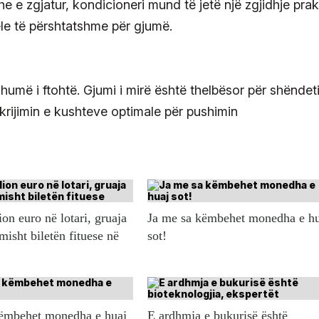
 e zgjatur, kondicioneri mund të jetë një zgjidhje prak
le të përshtatshme për gjumë.
 shumë i ftohtë. Gjumi i mirë është thelbësor për shëndet
krijimin e kushteve optimale për pushimin
ion euro në lotari, gruaja
Ja me sa këmbehet monedha e h
misht biletën fituese në
sot!
këmbehet monedha e huaj
E ardhmja e bukurisë është