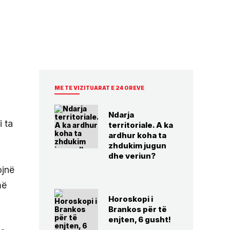
ME TE VIZITUARAT E 24 OREVE
Ndarja
i ta
territoriale. A ka
ardhur koha ta
zhdukim jugun
dhe veriun?
ojnë
më
Horoskopi i
Brankos për të
enjten, 6 gusht!