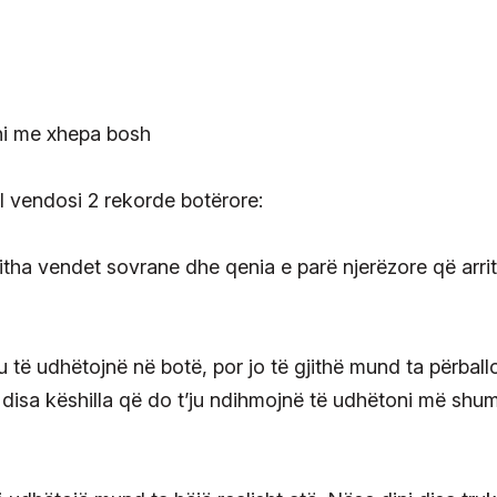
l vendosi 2 rekorde botërore:
itha vendet sovrane dhe qenia e parë njerëzore që arrit
 të udhëtojnë në botë, por jo të gjithë mund ta përball
disa këshilla që do t’ju ndihmojnë të udhëtoni më shu