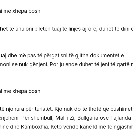
 të anuloni biletën tuaj të linjës ajrore, duhet të dini 
tuaj dhe më pas të përgatisni të gjitha dokumentet e
ni se nuk gënjeni. Por ju ende duhet të jeni të qartë 
 njohura për turistët. Kjo nuk do të thotë që pushimet
njeheni. Për shembull, Mali i Zi, Bullgaria ose Tajlanda
inë dhe Kamboxhia. Këto vende kanë klimë të ngjash