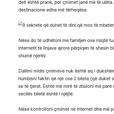
deti është pranë, por çmimet janë më të ulëta.
destinacione edhe më tërheqëse.
Nëse do të udhëtoni me familjen ose miqtë tuaj
internetit të linjave ajrore përpiqen të shesi
shumë njerëz.
Dallimi midis çmimeve nuk është aq i dukshëm
humbisni faktin që një ose 2 bileta (që duket 
se të tjerat. Është më mirë të zbuloni më parë
secilës biletë është i njëjtë.
Nëse kontrolloni çmimet në internet dhe më pas