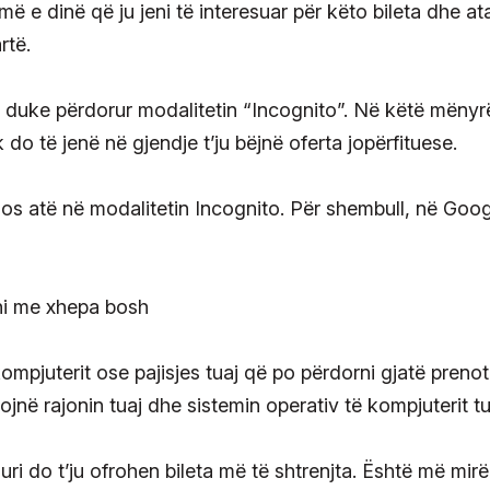
më e dinë që ju jeni të interesuar për këto bileta dhe at
rtë.
 duke përdorur modalitetin “Incognito”. Në këtë mënyrë
k do të jenë në gjendje t’ju bëjnë oferta jopërfituese.
os atë në modalitetin Incognito. Për shembull, në Goo
mpjuterit ose pajisjes tuaj që po përdorni gjatë prenot
ojnë rajonin tuaj dhe sistemin operativ të kompjuterit tu
i do t’ju ofrohen bileta më të shtrenjta. Është më mirë