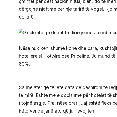
çmimet për destinacionin tuaj bien, do të merr
dërgojnë njoftime për një tarifë të vogël. Kjo 
dollarë.
Nëse nuk keni shumë kohë dhe para, kushtojin
hoteliere si Hotwire ose Priceline. Ju mund të 
80%.
Sa më afër që të jetë data që dëshironi të reg
të mirë. Është më e dobishme për hotelet të s
fitojnë asgjë. Pra, nëse orari juaj është fleksib
këto vende janë ato që ju nevojiten.