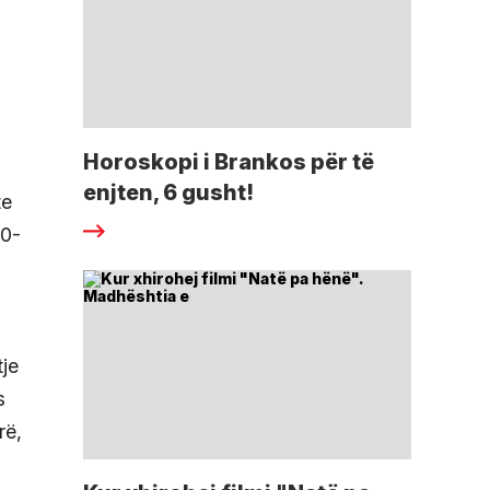
Horoskopi i Brankos për të
enjten, 6 gusht!
te
30-
tje
s
rë,