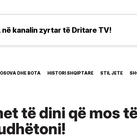
në kanalin zyrtar të Dritare TV!
OSOVA DHE BOTA
HISTORI SHQIPTARE
STIL JETE
SH
het të dini që mos 
udhëtoni!