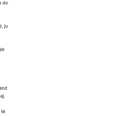
a do
, ju
gle
imit
aj.
 të