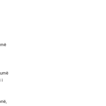
e më
shumë
 i
onë,