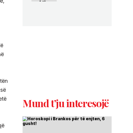
e,
të
më
atën
usë
etë
Mund t’ju interesojë
që