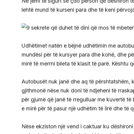
Ne jemi të sigurt se çdo person që dëshiron të
lehtë mund të kurseni para dhe të keni përvoj
Udhëtimet natën e bëjnë udhëtimin me autobus
mundësi për të kursyer para dhe kohë, dhe pë
mirë të merrni bileta të klasit të parë. Kështu q
Autobusët nuk janë dhe aq të përshtatshëm, 
gjithmonë nëse nuk doni të ndjeheni të rraskap
për gjumë që janë të rregulluar me kuvertë të
e mirë për të pasur një udhëtim të lirë dhe të q
Nëse ekziston një vend i caktuar ku dëshironi