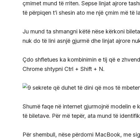
çmimet mund të rriten. Sepse linjat ajrore tash
të përpiqen t’i shesin ato me një çmim më të la
Ju mund ta shmangni këtë nëse kërkoni bileta
nuk do të lini asnjë gjurmë dhe linjat ajrore nu
Çdo shfletues ka kombinimin e tij që e zhvend
Chrome shtypni Ctrl + Shift + N.
Shumë faqe në internet gjurmojnë modelin e ko
të biletave. Për më tepër, ata mund të identifik
Për shembull, nëse përdorni MacBook, me sigur