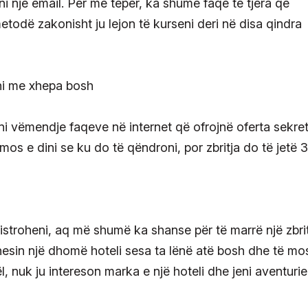
ni një email. Për më tepër, ka shumë faqe të tjera që
metodë zakonisht ju lejon të kurseni deri në disa qindra
i vëmendje faqeve në internet që ofrojnë oferta sekre
mos e dini se ku do të qëndroni, por zbritja do të jetë 
jistroheni, aq më shumë ka shanse për të marrë një zbri
hesin një dhomë hoteli sesa ta lënë atë bosh dhe të mo
ël, nuk ju intereson marka e një hoteli dhe jeni aventurie