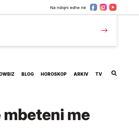
Na ndiqni edhe në
OWBIZ
BLOG
HOROSKOP
ARKIV
TV
të mbeteni me