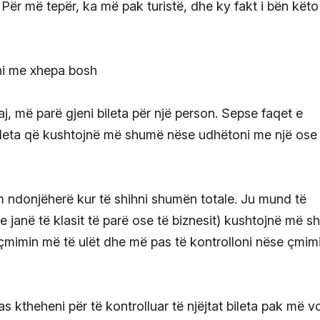
 Për më tepër, ka më pak turistë, dhe ky fakt i bën këto
, më parë gjeni bileta për një person. Sepse faqet e
n bileta që kushtojnë më shumë nëse udhëtoni me një os
 ndonjëherë kur të shihni shumën totale. Ju mund të
se janë të klasit të parë ose të biznesit) kushtojnë më 
 çmimin më të ulët dhe më pas të kontrolloni nëse çmimi
 ktheheni për të kontrolluar të njëjtat bileta pak më v