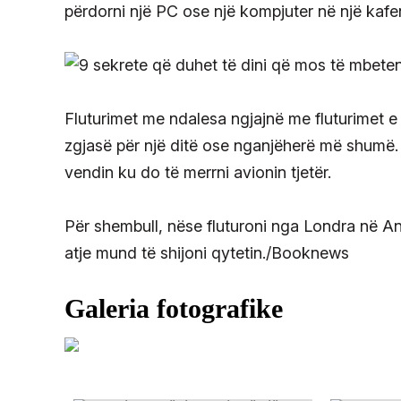
përdorni një PC ose një kompjuter në një kafen
Fluturimet me ndalesa ngjajnë me fluturimet e t
zgjasë për një ditë ose nganjëherë më shumë. 
vendin ku do të merrni avionin tjetër.
Për shembull, nëse fluturoni nga Londra në An
atje mund të shijoni qytetin./Booknews