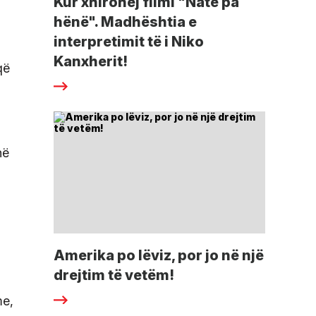
Kur xhirohej filmi "Natë pa
hënë". Madhështia e
interpretimit të i Niko
Kanxherit!
që
në
Amerika po lëviz, por jo në një
drejtim të vetëm!
me,