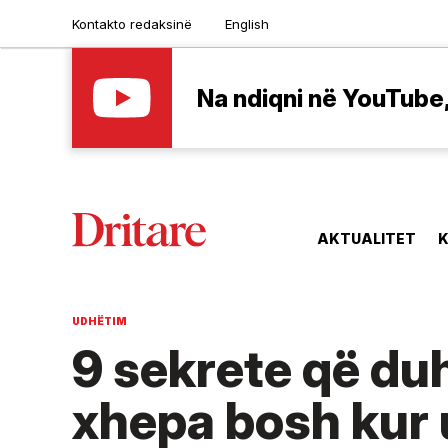
Kontakto redaksinë
English
Na ndiqni në YouTube, 
AKTUALITET
K
UDHËTIM
9 sekrete që du
xhepa bosh kur 