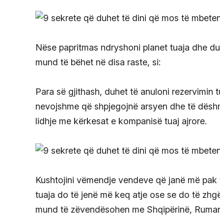
Nëse papritmas ndryshoni planet tuaja dhe duhet
mund të bëhet në disa raste, si:
Para së gjithash, duhet të anuloni rezervimin 
nevojshme që shpjegojnë arsyen dhe të dëshmo
lidhje me kërkesat e kompanisë tuaj ajrore.
Kushtojini vëmendje vendeve që janë më pak të
tuaja do të jenë më keq atje ose se do të zhgë
mund të zëvendësohen me Shqipërinë, Ruman