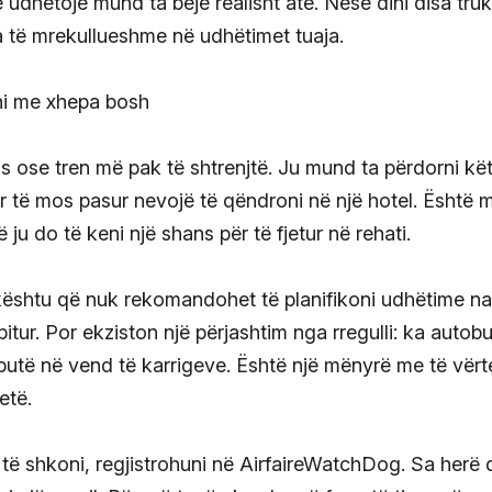
 udhëtojë mund ta bëjë realisht atë. Nëse dini disa truk
a të mrekullueshme në udhëtimet tuaja.
 ose tren më pak të shtrenjtë. Ju mund ta përdorni kë
r të mos pasur nevojë të qëndroni në një hotel. Është 
ë ju do të keni një shans për të fjetur në rehati.
kështu që nuk rekomandohet të planifikoni udhëtime n
itur. Por ekziston një përjashtim nga rregulli: ka autob
 butë në vend të karrigeve. Është një mënyrë me të vërt
etë.
 të shkoni, regjistrohuni në AirfaireWatchDog. Sa herë 