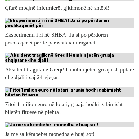
Çfarë mbajnë infermierët gjithmonë në shtëpi!
Eksperimenti i ri në SHBA! Ja si po përdoren
peshkaqenët për të parashikuar uraganet!
Aksident tragjik në Greqi! Humbin jetën gruaja shqiptare
dhe djali i saj 24-vjeçar!
Fitoi 1 milion euro në lotari, gruaja hodhi gabimisht
biletën fituese në plehra!
Ja me sa këmbehet monedha e huaj sot!