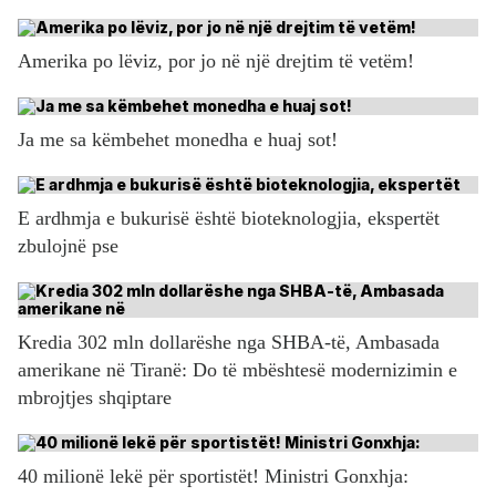
Amerika po lëviz, por jo në një drejtim të vetëm!
Ja me sa këmbehet monedha e huaj sot!
E ardhmja e bukurisë është bioteknologjia, ekspertët
zbulojnë pse
Kredia 302 mln dollarëshe nga SHBA-të, Ambasada
amerikane në Tiranë: Do të mbështesë modernizimin e
mbrojtjes shqiptare
40 milionë lekë për sportistët! Ministri Gonxhja: