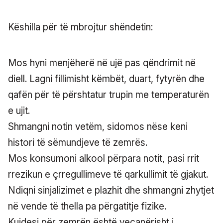
Këshilla për të mbrojtur shëndetin:
Mos hyni menjëherë në ujë pas qëndrimit në
diell. Lagni fillimisht këmbët, duart, fytyrën dhe
qafën për të përshtatur trupin me temperaturën
e ujit.
Shmangni notin vetëm, sidomos nëse keni
histori të sëmundjeve të zemrës.
Mos konsumoni alkool përpara notit, pasi rrit
rrezikun e çrregullimeve të qarkullimit të gjakut.
Ndiqni sinjalizimet e plazhit dhe shmangni zhytjet
në vende të thella pa përgatitje fizike.
Kujdesi për zemrën është veçanërisht i