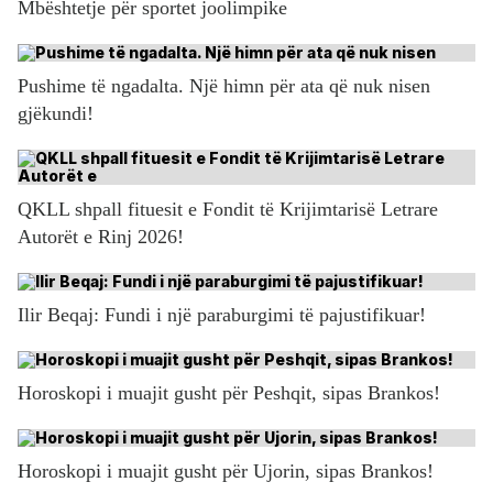
Mbështetje për sportet joolimpike
Pushime të ngadalta. Një himn për ata që nuk nisen
gjëkundi!
QKLL shpall fituesit e Fondit të Krijimtarisë Letrare
Autorët e Rinj 2026!
Ilir Beqaj: Fundi i një paraburgimi të pajustifikuar!
Horoskopi i muajit gusht për Peshqit, sipas Brankos!
Horoskopi i muajit gusht për Ujorin, sipas Brankos!