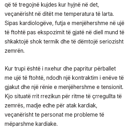
që të tregojnë kujdes kur hyjnë në det,
veçanërisht në ditët me temperatura të larta.
Sipas kardiologëve, futja e menjëhershme në ujë
të ftohtë pas ekspozimit të gjatë në diell mund të
shkaktojë shok termik dhe të dëmtojë seriozisht
zemrën.
Kur trupi është i nxehur dhe papritur përballet
me ujë të ftohtë, ndodh një kontraktim i enëve të
gjakut dhe një rënie e menjëhershme e tensionit.
Kjo situatë rrit rrezikun për ritme të çrregullta të
zemrës, madje edhe për atak kardiak,
veçanërisht te personat me probleme të
mëparshme kardiake.