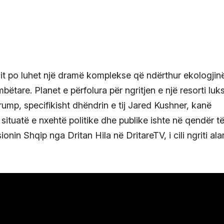
it po luhet një dramë komplekse që ndërthur ekologjin
ëtare. Planet e përfolura për ngritjen e një resorti luk
rump, specifikisht dhëndrin e tij Jared Kushner, kanë
situatë e nxehtë politike dhe publike ishte në qendër të
nin Shqip nga Dritan Hila në DritareTV, i cili ngriti ala