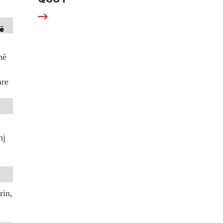
në
are
nj
rin,