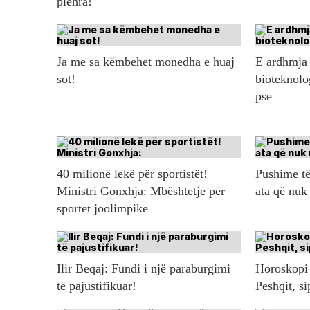
plehra!
Ja me sa këmbehet monedha e huaj
E ardhmja 
sot!
bioteknolo
pse
40 milionë lekë për sportistët!
Pushime të
Ministri Gonxhja: Mbështetje për
ata që nuk
sportet joolimpike
Ilir Beqaj: Fundi i një paraburgimi
Horoskopi 
të pajustifikuar!
Peshqit, s