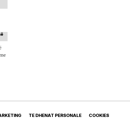
ë
tme
ARKETING
TE DHENAT PERSONALE
COOKIES