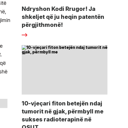
itë
Ndryshon Kodi Rrugor! Ja
në,
shkeljet që ju heqin patentën
jimin
përgjithmonë!
re
.
 që
oshë
10-vjeçari fiton betejën ndaj
tumorit në gjak, përmbyll me
sukses radioterapinë në
QSUT