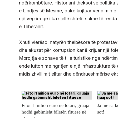
ndërkombëtare. Historiani theksoi se politika
e Lindjes së Mesme, duke kujtuar vendimin e 
një veprim që i ka sjellë shtetit sulme të rënd
e Teheranit.
Xhufi vlerësoi natyrën thelbësore të protesta
dhe akuzat për korrupsion kanë krijuar një fol
Mbrojtja e zonave të tilla turistike nga ndër
ende lufton me ngritjen e një infrastrukture të 
midis zhvillimit elitar dhe qëndrueshmërisë eko
Fitoi 1 milion euro në lotari, gruaja
Ja me sa 
hodhi gabimisht biletën fituese në
sot!