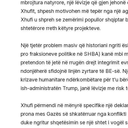
mbrojtura natyrore, një lëvizje që gjen jehonë 
Xhufit, shpesh motivohen më tepër nga një ag
Xhufi u shpreh se zemërimi popullor shqiptar
shtetërore rreth këtyre projekteve.
Një tjetër problem masiv që historiani ngriti 
pro fraksioneve politike në SHBA) kanë mbi m
pretendon të jetë në rrugën drejt integrimit ev
ndonjëherë sfidojnë linjën zyrtare të BE-së. N
krizave humanitare ndërkombëtare për t'u bër
ish-administratën Trump, janë lëvizje me risk të
Xhufi përmendi në mënyrë specifike një deklara
prona mes Gazës së shkatërruar nga konflikti 
duke ngritur shqetësimin se një shtet i vogël 