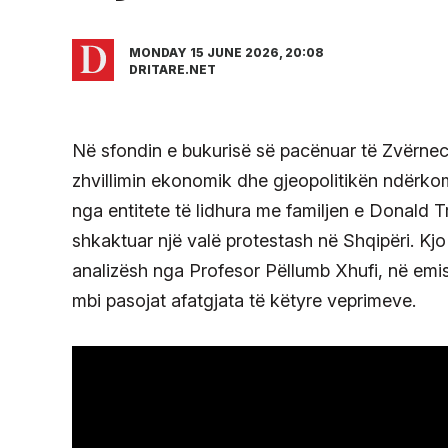
MONDAY 15 JUNE 2026, 20:08
DRITARE.NET
Në sfondin e bukurisë së pacënuar të Zvërnec
zhvillimin ekonomik dhe gjeopolitikën ndërkomb
nga entitete të lidhura me familjen e Donald T
shkaktuar një valë protestash në Shqipëri. Kjo 
analizësh nga Profesor Pëllumb Xhufi, në emisio
mbi pasojat afatgjata të këtyre veprimeve.