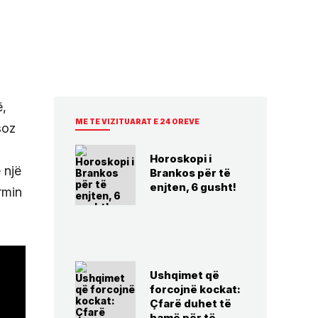
ë,
ME TE VIZITUARAT E 24 OREVE
soz
Horoskopi i
 një
Brankos për të
enjten, 6 gusht!
rmin
Ushqimet që
forcojnë kockat:
Çfarë duhet të
hamë për të