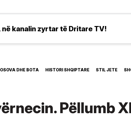
në kanalin zyrtar të Dritare TV!
OSOVA DHE BOTA
HISTORI SHQIPTARE
STIL JETE
SH
vërnecin. Pëllumb X