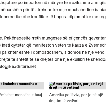
 shqiptare po importon në mënyrë të rrezikshme armiqës
mëparshëm për të strehuar tre mijë muxhahedinë irania
a kibernetike dhe konflikte të hapura diplomatike me reg
ve. Pakënaqësitë rreth mungesës së efiçencës qeverita
e inati qytetar që manifeston veten te kauza e Zvërnecit
timi pa kriter është i domosdoshëm, sidomos në një vend
drejtë të shtetit të së drejtës dhe një ekuilibri të shënd
logjike./dritare.net
këmbehet monedha e huaj
Amerika po lëviz, por jo në një
drejtim të vetëm!