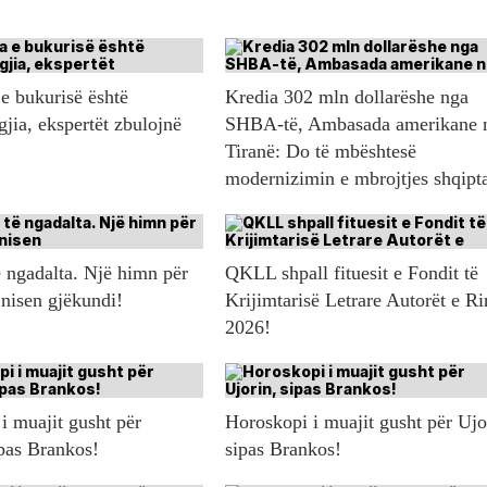
e bukurisë është
Kredia 302 mln dollarëshe nga
gjia, ekspertët zbulojnë
SHBA-të, Ambasada amerikane 
Tiranë: Do të mbështesë
modernizimin e mbrojtjes shqipt
 ngadalta. Një himn për
QKLL shpall fituesit e Fondit të
 nisen gjëkundi!
Krijimtarisë Letrare Autorët e Ri
2026!
i muajit gusht për
Horoskopi i muajit gusht për Ujo
ipas Brankos!
sipas Brankos!