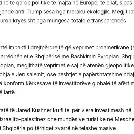
dhe te qarqe politike të majta në Europë, të cilat, sipas
jendë anti-Trump sesa nga meraku ekologjik. Megjitha
 buron kryesisht nga mungesa totale e transparencës
është impakti i drejtpërdrejtë që veprimet proamerikane 
arrëdhëniet e Shqipërisë me Bashkimin Evropian. Shqi
ropian, megjithatë veprimet e saj në arenën gjeopolitike
johja e Jerusalemit, ose heshtjet e papërshtatshme ndaj
ë konform kërkesave të investitorëve globalë të afërt 
 lartë.
të të Jared Kushner ku flitej për vlera investimesh në
izraelito-palestinez dhe mundësive turistike në Mesdhe
si Shqipëria po tërhiqet zvarrë në telashe masive