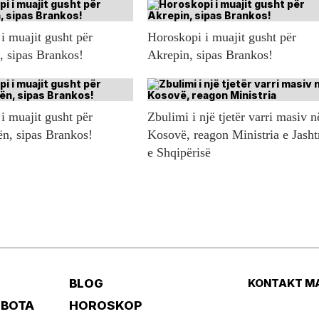
i muajit gusht për
Horoskopi i muajit gusht për
n, sipas Brankos!
Akrepin, sipas Brankos!
i muajit gusht për
Zbulimi i një tjetër varri masiv n
ën, sipas Brankos!
Kosovë, reagon Ministria e Jash
e Shqipërisë
BLOG
KONTAKT M
 BOTA
HOROSKOP