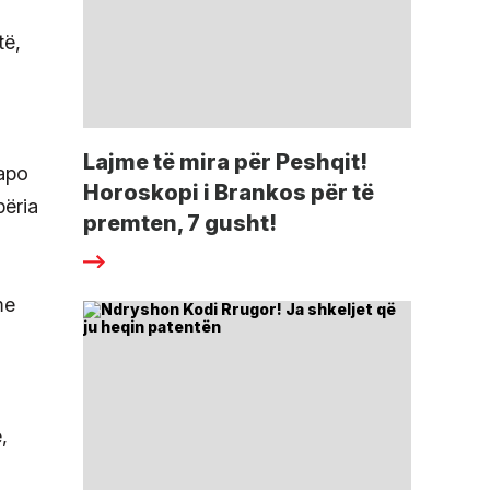
të,
Lajme të mira për Peshqit!
(apo
Horoskopi i Brankos për të
përia
premten, 7 gusht!
me
,