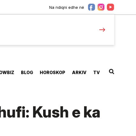
Na ndiqni edhe në
OWBIZ
BLOG
HOROSKOP
ARKIV
TV
hufi: Kush e ka