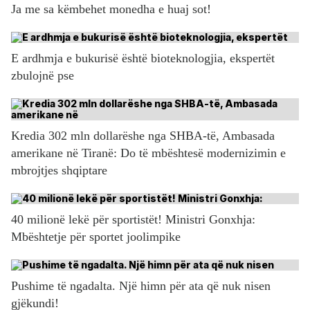
Ja me sa këmbehet monedha e huaj sot!
E ardhmja e bukurisë është bioteknologjia, ekspertët
zbulojnë pse
Kredia 302 mln dollarëshe nga SHBA-të, Ambasada
amerikane në Tiranë: Do të mbështesë modernizimin e
mbrojtjes shqiptare
40 milionë lekë për sportistët! Ministri Gonxhja:
Mbështetje për sportet joolimpike
Pushime të ngadalta. Një himn për ata që nuk nisen
gjëkundi!