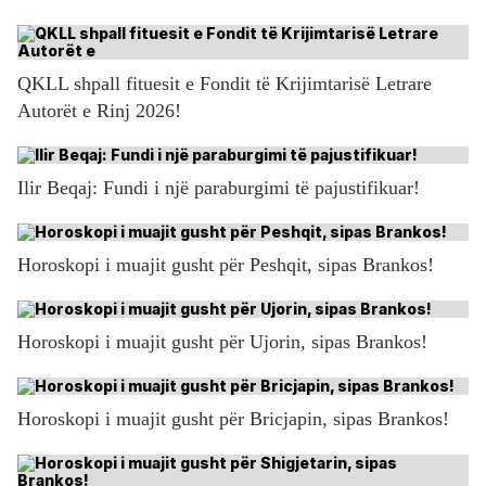
QKLL shpall fituesit e Fondit të Krijimtarisë Letrare
Autorët e Rinj 2026!
Ilir Beqaj: Fundi i një paraburgimi të pajustifikuar!
Horoskopi i muajit gusht për Peshqit, sipas Brankos!
Horoskopi i muajit gusht për Ujorin, sipas Brankos!
Horoskopi i muajit gusht për Bricjapin, sipas Brankos!