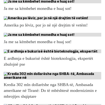
Ja me sa këmbehet monedha e huaj sot!
Amerika po lëviz, por jo në një drejtim të vetëm!
Ja me sa këmbehet monedha e huaj sot!
E ardhmja e bukurisë është bioteknologjia, ekspertët
zbulojnë pse
Kredia 302 mln dollarëshe nga SHBA-të, Ambasada
amerikane në Tiranë: Do të mbështesë modernizimin e
mbrojtjes shqiptare