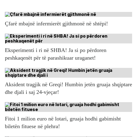
Çfarë mbajnë infermierët gjithmonë në shtëpi!
Eksperimenti i ri në SHBA! Ja si po përdoren
peshkaqenët për të parashikuar uraganet!
Aksident tragjik në Greqi! Humbin jetën gruaja shqiptare
dhe djali i saj 24-vjeçar!
Fitoi 1 milion euro në lotari, gruaja hodhi gabimisht
biletën fituese në plehra!