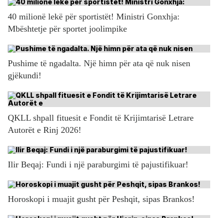
40 milionë lekë për sportistët! Ministri Gonxhja:
Mbështetje për sportet joolimpike
Pushime të ngadalta. Një himn për ata që nuk nisen
gjëkundi!
QKLL shpall fituesit e Fondit të Krijimtarisë Letrare
Autorët e Rinj 2026!
Ilir Beqaj: Fundi i një paraburgimi të pajustifikuar!
Horoskopi i muajit gusht për Peshqit, sipas Brankos!