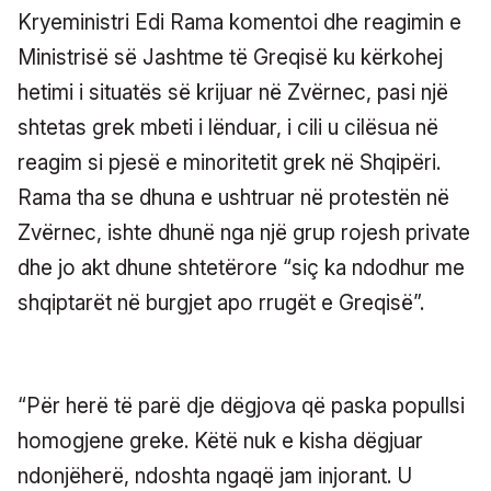
Kryeministri Edi Rama komentoi dhe reagimin e
Ministrisë së Jashtme të Greqisë ku kërkohej
hetimi i situatës së krijuar në Zvërnec, pasi një
shtetas grek mbeti i lënduar, i cili u cilësua në
reagim si pjesë e minoritetit grek në Shqipëri.
Rama tha se dhuna e ushtruar në protestën në
Zvërnec, ishte dhunë nga një grup rojesh private
dhe jo akt dhune shtetërore “siç ka ndodhur me
shqiptarët në burgjet apo rrugët e Greqisë”.
“Për herë të parë dje dëgjova që paska popullsi
homogjene greke. Këtë nuk e kisha dëgjuar
ndonjëherë, ndoshta ngaqë jam injorant. U