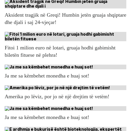
Aksident tragjik në Greqi! Humbin jetën gruaja shqiptare
dhe djali i saj 24-vjeçar!
Fitoi 1 milion euro në lotari, gruaja hodhi gabimisht
biletën fituese në plehra!
Ja me sa këmbehet monedha e huaj sot!
Amerika po lëviz, por jo në një drejtim të vetëm!
Ja me sa këmbehet monedha e huaj sot!