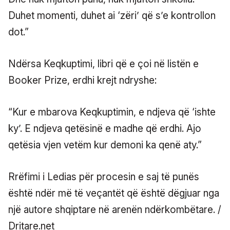
Duhet momenti, duhet ai ‘zëri’ që s’e kontrollon
dot.”
Ndërsa Keqkuptimi, libri që e çoi në listën e
Booker Prize, erdhi krejt ndryshe:
“Kur e mbarova Keqkuptimin, e ndjeva që ‘ishte
ky’. E ndjeva qetësinë e madhe që erdhi. Ajo
qetësia vjen vetëm kur demoni ka qenë aty.”
Rrëfimi i Ledias për procesin e saj të punës
është ndër më të veçantët që është dëgjuar nga
një autore shqiptare në arenën ndërkombëtare. /
Dritare.net