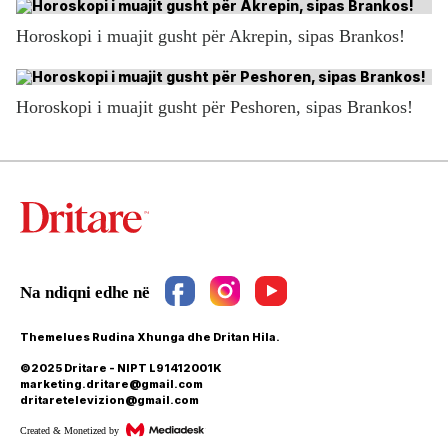
Horoskopi i muajit gusht për Akrepin, sipas Brankos!
Horoskopi i muajit gusht për Peshoren, sipas Brankos!
Themelues Rudina Xhunga dhe Dritan Hila.
©2025 Dritare - NIPT L91412001K
marketing.dritare@gmail.com
dritaretelevizion@gmail.com
Created & Monetized by