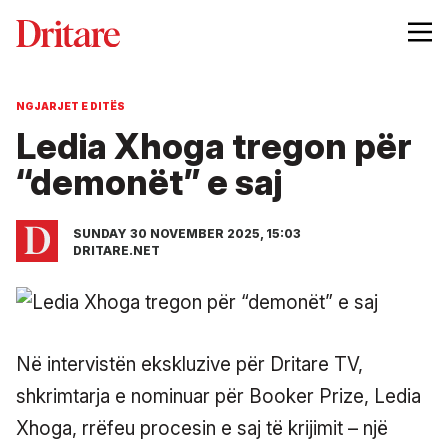
NGJARJET E DITËS
Ledia Xhoga tregon për
“demonët” e saj
SUNDAY 30 NOVEMBER 2025, 15:03
DRITARE.NET
Në intervistën ekskluzive për Dritare TV,
shkrimtarja e nominuar për Booker Prize, Ledia
Xhoga, rrëfeu procesin e saj të krijimit – një