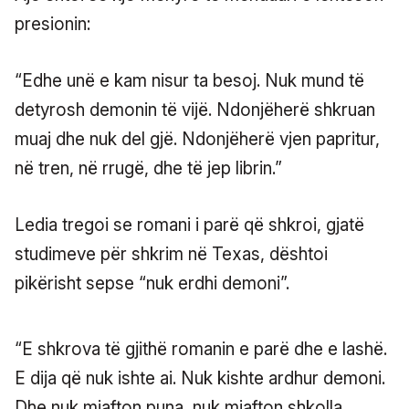
presionin:
“Edhe unë e kam nisur ta besoj. Nuk mund të
detyrosh demonin të vijë. Ndonjëherë shkruan
muaj dhe nuk del gjë. Ndonjëherë vjen papritur,
në tren, në rrugë, dhe të jep librin.”
Ledia tregoi se romani i parë që shkroi, gjatë
studimeve për shkrim në Texas, dështoi
pikërisht sepse “nuk erdhi demoni”.
“E shkrova të gjithë romanin e parë dhe e lashë.
E dija që nuk ishte ai. Nuk kishte ardhur demoni.
Dhe nuk mjafton puna, nuk mjafton shkolla.