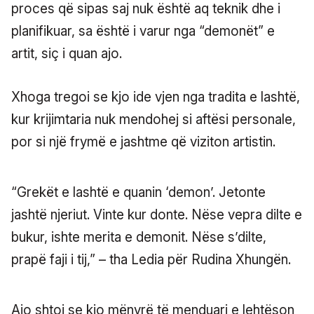
proces që sipas saj nuk është aq teknik dhe i
planifikuar, sa është i varur nga “demonët” e
artit, siç i quan ajo.
Xhoga tregoi se kjo ide vjen nga tradita e lashtë,
kur krijimtaria nuk mendohej si aftësi personale,
por si një frymë e jashtme që viziton artistin.
“Grekët e lashtë e quanin ‘demon’. Jetonte
jashtë njeriut. Vinte kur donte. Nëse vepra dilte e
bukur, ishte merita e demonit. Nëse s’dilte,
prapë faji i tij,” – tha Ledia për Rudina Xhungën.
Ajo shtoi se kjo mënyrë të menduari e lehtëson