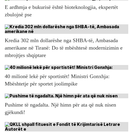
E ardhmja e bukurisë është bioteknologjia, ekspertët
zbulojnë pse
Kredia 302 mln dollarëshe nga SHBA-të, Ambasada
amerikane në Tiranë: Do të mbështesë modernizimin e
mbrojtjes shqiptare
40 milionë lekë për sportistët! Ministri Gonxhja:
Mbështetje për sportet joolimpike
Pushime të ngadalta. Një himn për ata që nuk nisen
gjëkundi!