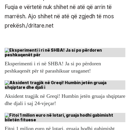
Fuqia e vërtetë nuk shihet në atë që arrin të
marrësh. Ajo shihet në atë që zgjedh të mos
prekësh./dritare.net
Eksperimenti i ri në SHBA! Ja si po përdoren
peshkaqenët për të parashikuar uraganet!
Aksident tragjik në Greqi! Humbin jetën gruaja shqiptare
dhe djali i saj 24-vjeçar!
Fitoi 1 milion euro në lotari, gruaja hodhi gabimisht