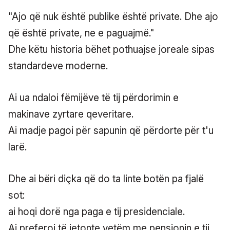
"Ajo që nuk është publike është private. Dhe ajo
që është private, ne e paguajmë."
Dhe këtu historia bëhet pothuajse joreale sipas
standardeve moderne.
Ai ua ndaloi fëmijëve të tij përdorimin e
makinave zyrtare qeveritare.
Ai madje pagoi për sapunin që përdorte për t'u
larë.
Dhe ai bëri diçka që do ta linte botën pa fjalë
sot:
ai hoqi dorë nga paga e tij presidenciale.
Ai preferoi të jetonte vetëm me pensionin e tij