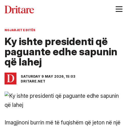
NGJARJET E DITËS
Ky ishte presidenti që
paguante edhe sapunin
që lahej
SATURDAY 9 MAY 2026, 15:03
DRITARE.NET
Imagjinoni burrin më të fuqishëm që jeton në një