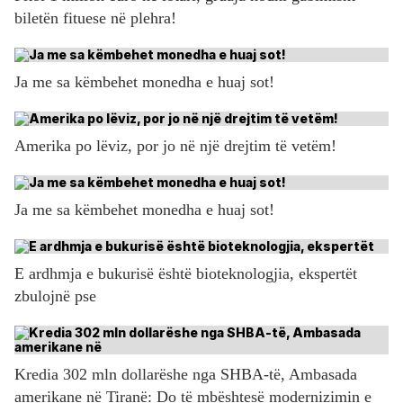
biletën fituese në plehra!
Ja me sa këmbehet monedha e huaj sot!
Amerika po lëviz, por jo në një drejtim të vetëm!
Ja me sa këmbehet monedha e huaj sot!
E ardhmja e bukurisë është bioteknologjia, ekspertët
zbulojnë pse
Kredia 302 mln dollarëshe nga SHBA-të, Ambasada
amerikane në Tiranë: Do të mbështesë modernizimin e