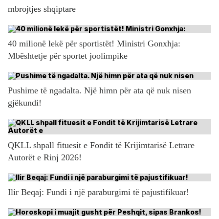
mbrojtjes shqiptare
40 milionë lekë për sportistët! Ministri Gonxhja:
Mbështetje për sportet joolimpike
Pushime të ngadalta. Një himn për ata që nuk nisen
gjëkundi!
QKLL shpall fituesit e Fondit të Krijimtarisë Letrare
Autorët e Rinj 2026!
Ilir Beqaj: Fundi i një paraburgimi të pajustifikuar!