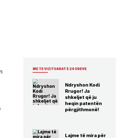
ME TE VIZITUARAT E 24 OREVE
n
Ndryshon Kodi
Rrugor! Ja
shkeljet që ju
heqin patentën
ë
përgjithmonë!
Lajme të mira për