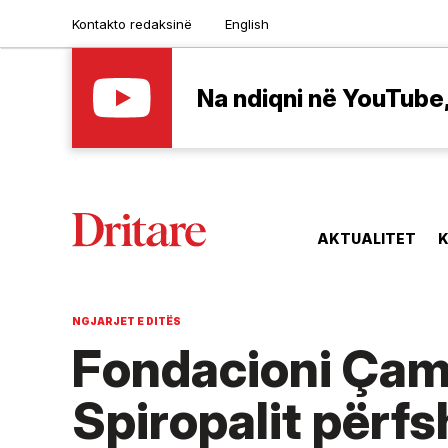
Kontakto redaksinë
English
Na ndiqni në YouTube, 
AKTUALITET
K
NGJARJET E DITËS
Fondacioni Çamë
Spiropalit përfs