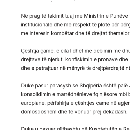
Në prag të takimit tuaj me Ministrin e Punëve 
institucionale dhe me respekt të plotë për pë
me interesin kombëtar dhe të drejtat themelore
Çështja çame, e cila lidhet me dëbimin me dhu
drejtave të njeriut, konfiskimin e pronave dhe
dhe e patrajtuar në mënyrë të drejtpërdrejtë 
Duke pasur parasysh se Shqipëria është palë ak
konsolidimin e marrëdhënieve fqinjësore mbi b
europiane, përfshirja e çështjes çame në agje
domosdoshëm dhe të vonuar prej dekadash.
Duke u bazuar gjithashtu në Kushtetutën e Repu