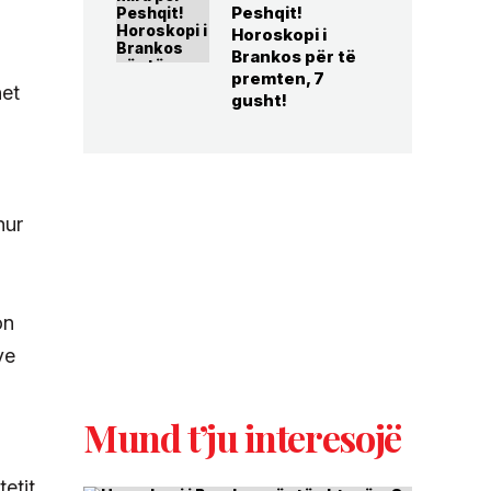
Peshqit!
Horoskopi i
Brankos për të
premten, 7
het
gusht!
hur
on
ve
Mund t’ju interesojë
etit