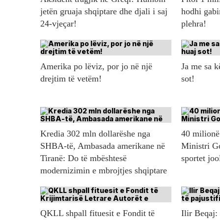
jetën gruaja shqiptare dhe djali i saj
hodhi gabi
24-vjeçar!
plehra!
Amerika po lëviz, por jo në një
Ja me sa 
drejtim të vetëm!
sot!
Kredia 302 mln dollarëshe nga
40 milionë 
SHBA-të, Ambasada amerikane në
Ministri G
Tiranë: Do të mbështesë
sportet jo
modernizimin e mbrojtjes shqiptare
QKLL shpall fituesit e Fondit të
Ilir Beqaj: