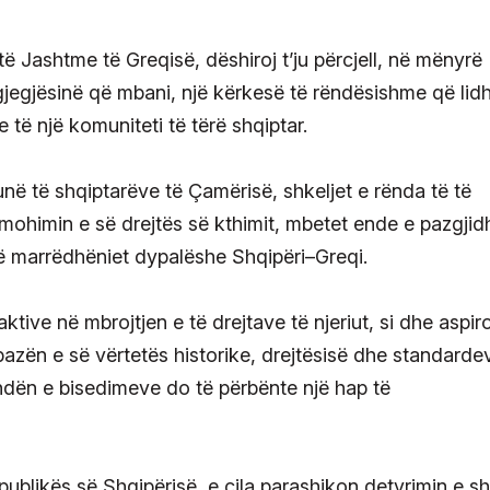
të Jashtme të Greqisë, dëshiroj t’ju përcjell, në mënyrë
rgjegjësinë që mbani, një kërkesë të rëndësishme që lid
 të një komuniteti të tërë shqiptar.
në të shqiptarëve të Çamërisë, shkeljet e rënda të të
 mohimin e së drejtës së kthimit, mbetet ende e pazgjid
në marrëdhëniet dypalëshe Shqipëri–Greqi.
tive në mbrojtjen e të drejtave të njeriut, si dhe aspir
azën e së vërtetës historike, drejtësisë dhe standarde
ndën e bisedimeve do të përbënte një hap të
blikës së Shqipërisë, e cila parashikon detyrimin e sht