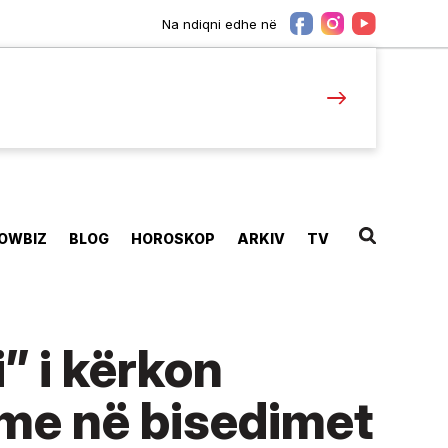
Na ndiqni edhe në
OWBIZ
BLOG
HOROSKOP
ARKIV
TV
” i kërkon
ame në bisedimet