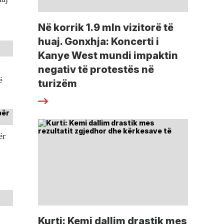
Në korrik 1.9 mln vizitorë të
huaj. Gonxhja: Koncerti i
Kanye West mundi impaktin
negativ të protestës në
ë
turizëm
ër
Kurti: Kemi dallim drastik mes