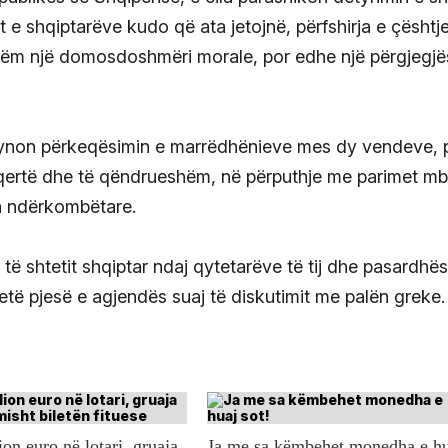
at e shqiptarëve kudo që ata jetojnë, përfshirja e çështj
ëm një domosdoshmëri morale, por edhe një përgjegjë
uk synon përkeqësimin e marrëdhënieve mes dy vendeve, 
inqertë dhe të qëndrueshëm, në përputhje me parimet mb
ta ndërkombëtare.
të shtetit shqiptar ndaj qytetarëve të tij dhe pasardhë
jetë pjesë e agjendës suaj të diskutimit me palën greke.
ion euro në lotari, gruaja
Ja me sa këmbehet monedha e h