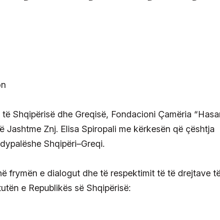
ëm të Shqipërisë dhe Greqisë, Fondacioni Çamëria “Hasa
të Jashtme Znj. Elisa Spiropali me kërkesën që çështja
dypalëshe Shqipëri–Greqi.
, në frymën e dialogut dhe të respektimit të të drejtave t
utën e Republikës së Shqipërisë: