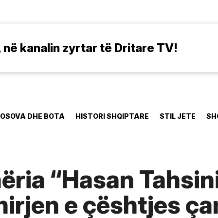
në kanalin zyrtar të Dritare TV!
OSOVA DHE BOTA
HISTORI SHQIPTARE
STIL JETE
SH
ria “Hasan Tahsini
hirjen e çështjes ç