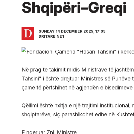
Shqipëri–Greqi
SUNDAY 14 DECEMBER 2025, 17:05
DRITARE.NET
Në prag te takimit midis Ministrave të jasht
Tahsini” i është drejtuar Ministres së Punëve 
çame të përfshihet në agjendën e bisedimeve 
Qëllimi është nxitja e një trajtimi institucional
shqiptarëve, siç parashikohet edhe në Kushtet
E nderuar Znj. Ministre,