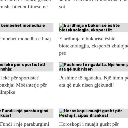
misht biletën fituese në
sot!
këmbehet monedha e huaj
E ardhmja e bukurisë është
bioteknologjia, ekspertët zbulojn
pse
lekë për sportistët!
Pushime të ngadalta. Një himn p
onxhja: Mbështetje për
ata që nuk nisen gjëkundi!
olimpike
 Fundi i një paraburgimi
Horoskopi i muajit gusht për