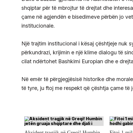
shqiptar për të mbrojtur të drejtat dhe interes
çame në agjendën e bisedimeve përbën jo vet
institucionale.
Një trajtim institucional i kësaj çështjeje n
përkundrazi, krijimin e një klime dialogu të s
cilat ndërtohet Bashkimi Europian dhe e drej
Në emër të përgjegjësisë historike dhe morale 
të tyre, ju ftoj me respekt që çështja çame të 
Aksident tragjik në Greqi! Humbin
Fitoi 1 mil