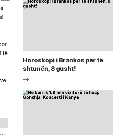
es
si
por
i të
Horoskopi i Brankos për të
shtunën, 8 gusht!
sve
uaj